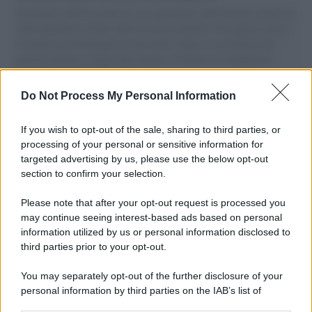
Il Senatore M5S racconta la sua esperienza sulle barche cariche di
aiuti umanitari assalite dall'esercito israeliano. Una guerra atroce,
il tentativo di disumanizzazione delle vittime, il servilismo del
governo italiano e degli altri europei, il ritorno al colonialismo.
L'importanza dei movimenti.
Do Not Process My Personal Information
Musica /
Al maestro Francesco Guccini
If you wish to opt-out of the sale, sharing to third parties, or
processing of your personal or sensitive information for
targeted advertising by us, please use the below opt-out
section to confirm your selection.
Il ricordo /
Quando Guccini raccontava le "Cronache
epafaniche": l'intervista all'artista che si definiva un
Please note that after your opt-out request is processed you
'narratore'
may continue seeing interest-based ads based on personal
information utilized by us or personal information disclosed to
third parties prior to your opt-out.
Lo studio /
Disinformazione russa e destra: anche la
You may separately opt-out of the further disclosure of your
macchina propagandistica di Putin dietro la crisi di Ceuta
personal information by third parties on the IAB’s list of
downstream participants.