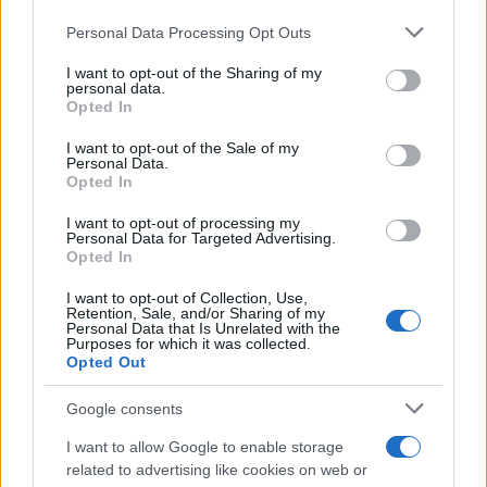
Personal Data Processing Opt Outs
This information may also be disclosed by us to third parties
Tendenze /
Sale il numero degli acquisti online in Europa e
on the IAB’s List of Downstream Participants that may further
I want to opt-out of the Sharing of my
aumentano le vendite di articoli second hand
disclose it to other third parties.
personal data.
Opted In
Please note that this website/app uses one or more Google
services and may gather and store information including but
I want to opt-out of the Sale of my
Personal Data.
not limited to your visit or usage behaviour. You may click to
Opted In
grant or deny consent to Google and its third-party tags to
use your data for below specified purposes in below Google
I want to opt-out of processing my
consent section.
Personal Data for Targeted Advertising.
Opted In
I want to opt-out of Collection, Use,
Retention, Sale, and/or Sharing of my
Personal Data that Is Unrelated with the
Purposes for which it was collected.
Opted Out
Syndication
Culture
Google consents
Salute
Globalist
I want to allow Google to enable storage
related to advertising like cookies on web or