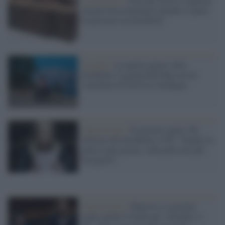
termini discriminatori quando si parla
di persone con disabilità
la guida /
Le parole giuste sulla
disabilità, la guida dell'Odg con un
contributo di GiULiA Sardegna
Opposizione /
Il governo toglie 350
milioni alla disabilità, il Pd: "Tradite la
patria ogni giorno, sulla pelle dei più
bisognosi"
Opposizione /
Manovra, il governo
taglia anche il fondo per i disabili, il