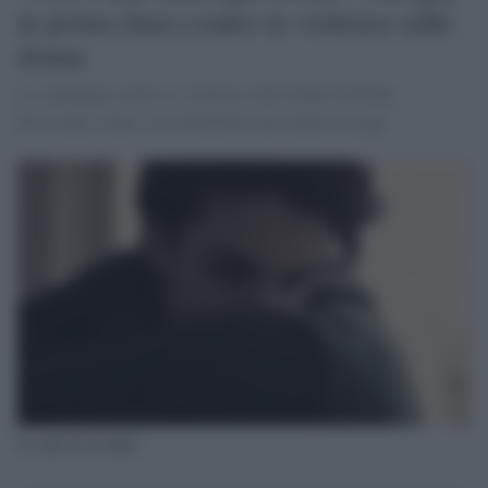
in prima linea contro la violenza sulle
donne
La campagna contro la violenza sulle donne lesbiche,
bisessuali, trans e con disabilità sarà online da oggi
Lo spot di Arcigay