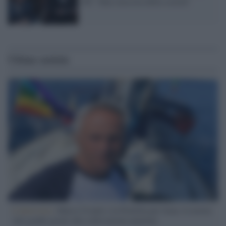
Pd: "Idea classista della società"
Ultime notizie
L'intervista /
Marco Croatti e la Flottilla per Gaza: le nostre
vele gonfie grazie alla sollevazione popolare