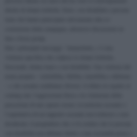
percorso durato sei mesi che ha visto il coinvolgimento
diretto di donne lesbiche, bisex, con disabilità e persone
trans che hanno partecipato attivamente alla co-
costruzione della campagna, attraverso discussioni on
line e focus group.
Due i principali messaggi: “innanzitutto, c’è una
violenza specifica che colpisce le donne lesbiche,
bisessuali, donne trans e con disabilità. Una violenza dal
nome proprio – lesbofobia, bifobia, transfobia e abilismo
– e che assume sembianze diverse: il rifiuto in seguito al
coming out; l’aggressione fisica o la violazione della
percezione di uno spazio sicuro; la molestia sessuale o
l’aspettativa di un rapporto sessuale non richiesto o non
desiderato; il pregiudizio che ci fa credere che le persone
con disabilità non abbiano diritto a una sessualità piena o