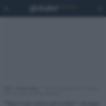
Home
>
Scienza e Salute
>
“Non è una storia già scritta”: Arcigay in
prima linea contro la violenza sulle donne
"Non è una storia già scritta": Arcigay