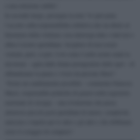
a una relazione stabile”.
In secondo luogo, prosegue la nota “lo spot pone
l’accetto sulla responsabilità collettiva che sta dietro al
fenomeno della violenza: essa interroga tutte e tutti noi e
abita il nostro quotidiano. Scegliere di non essere
violenti, però, si può. Così come è nelle nostre mani la
decisione – agita dalle donne protagoniste dello spot – di
abbandonare la paura e vivere da persone libere”.
“Esiste un cambiamento possibile – commenta Natascia
Maesi, responsabile politiche di genere nella segreteria
nazionale di Arcigay – una rivoluzione che passa
attraverso piccoli gesti quotidiani di amore, complicità,
amicizia e rispetto per le altre e gli altri e che dobbiamo
avere il coraggio di compiere”.