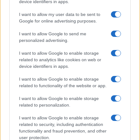
Megachip
Globalscience
device identifiers in apps.
GiULia
Globalsport
I want to allow my user data to be sent to
Google for online advertising purposes.
Prima Pagina
I want to allow Google to send me
personalized advertising.
Giornale dello
Chi siamo
I want to allow Google to enable storage
Spettacolo
related to analytics like cookies on web or
Contributors
device identifiers in apps.
Wondernet
Facebook
I want to allow Google to enable storage
Giuliana Sgrena
related to functionality of the website or app.
Twitter
I want to allow Google to enable storage
Google News
related to personalization.
Mastodon
I want to allow Google to enable storage
related to security, including authentication
Cookie Policy
functionality and fraud prevention, and other
user protection.