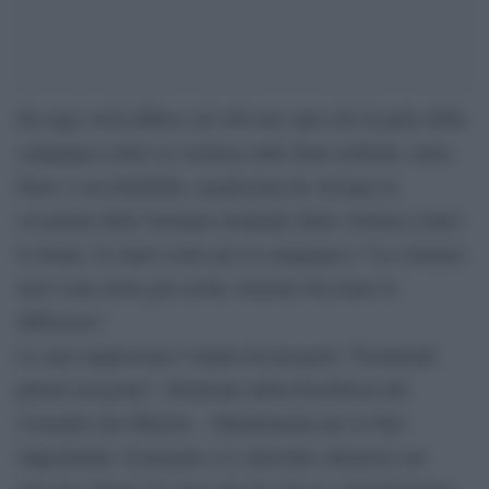
Da oggi verrà diffuso sul web uno spot che fa parte della
campagna contro la violenza sulle done lesbiche, trans,
bisex e con disabilità, organizzata da Arcigay in
occasione della Giornata mondiale della violenza contro
le donne. Il claim scelto per la campagna è “La violenza
non è una storia già scritta. Insieme facciamo la
differenza”.
Lo spot rappresenta l’output del progetto “Femminili
plurali irregolari”, finanziato dalla Presidenza del
Consiglio dei Ministri – Dipartimento per le Pari
Opportunità. Il progetto si è articolato attraverso un