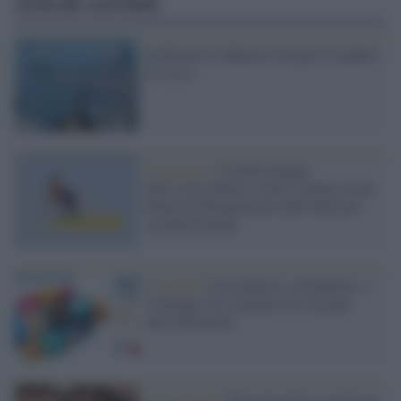
Articoli correlati
In Brasile si abbassa l'età per il cambio
di sesso
Inclusione /
L’Italia lontana
dall’accessibilità: molti Comuni senza
Piano di Eliminazione delle Barriere
Architettoniche
L'evento /
Consumatori e disabilità: a
Viareggio un convegno all’insegna
dell’inclusione
La richiesta /
Treccani invita a superare