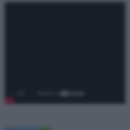
Leggi anche:
A Parma “LEI”: da Van Gogh a
Modigliani, oltre due secoli di ritratti femminili