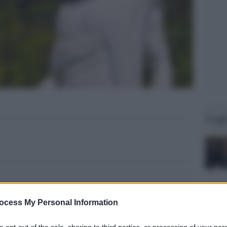
Legg
ocess My Personal Information