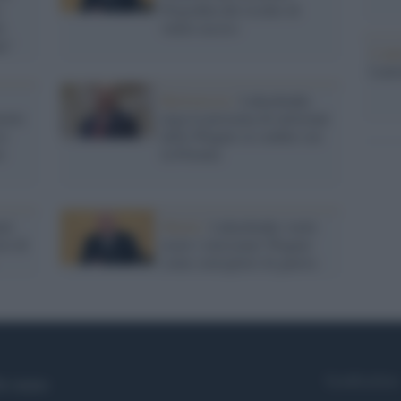
e
Prigozhin del rischio di
i
venire ucciso
ne"
L'ann
Laure
Bielorussia /
Lukashenko
morte
nega la presenza di miliziani
so
della Wagner ai confini con
o
la Polonia
ati
Minsk /
Lukashenko vuole
to di
usare i mercenari Wagner
come consiglieri di guerra
Syndication
i siamo