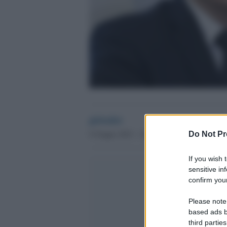
globalist
9 Giugno 2023 - 14.32
Do Not Pr
If you wish 
sensitive in
confirm your
Please note
based ads b
third parties