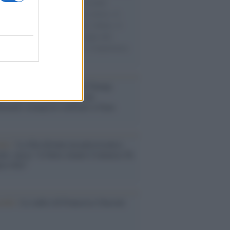
e cariche di aiuti umanitari assalite
sercito israeliano. Una guerra atroce, il
ivo di disumanizzazione delle vittime, il
ismo del governo italiano e degli altri
ei, il ritorno al colonialismo. L'importanza
ovimenti.
tina /
Il Board of Peace di Trump
na il primo contratto per un
mentale avamposto militare a Gaza
nto /
La Sila diventa un palcoscenico
rale: nasce “A Farla Amare Comincia Tu
ra Sila”
cordo /
Le radici di Francesco Guccini