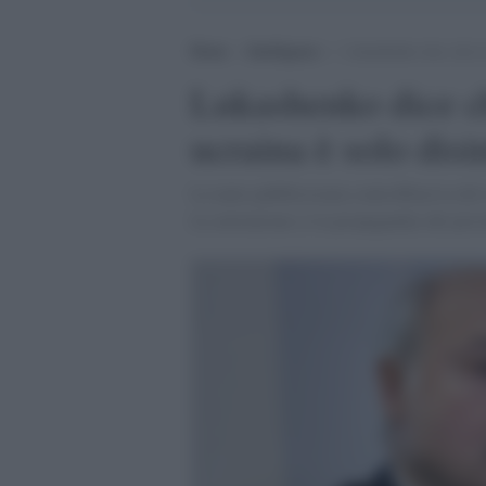
Home
>
Intelligence
>
Lukashenko dice che la
Lukashenko dice ch
ucraina è solo dis
La tanto pubblicizzata controffensiva de
la convinzione (o la propaganda) del pre