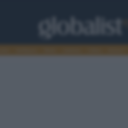
omia
Intelligence
Media
Ambiente
Cultura
Scienza