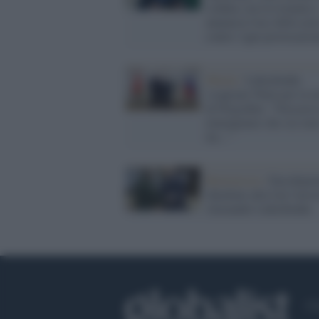
confine con la Lituania 
annuncia l'uso della arm
contro 'ogni provocazio
Minsk /
Lukashenko
'scagiona' Putin per la 
di Prigozhin: "Non pos
immaginare che sia stat
lui..."
Bielorussia /
Eurodeput
chiedono alla Cpi l'arres
Alexander Lukashenko
Ch