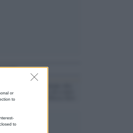
i anche
Minsk /
Lukashenko 'offre'
armi nucleari a chi si unirà
sonal or
all'Unione tra Mosca e Kiev
ection to
nterest-
closed to