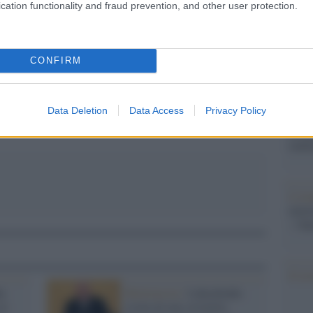
barch
cation functionality and fraud prevention, and other user protection.
dall'e
tentat
servil
CONFIRM
pp
europ
dei m
Data Deletion
Data Access
Privacy Policy
Pales
asseg
rudi
L'eve
natu
– Ope
Il ri
ko
Bielorussia /
Lukashenko
al
rivela di aver avvertito