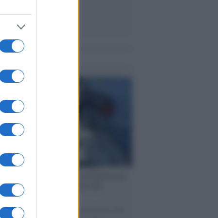
me notizie
ervista /
Marco Croatti e la Flottilla per
 le nostre vele gonfie grazie alla
vazione popolare
natore M5S racconta la sua esperienza sulle