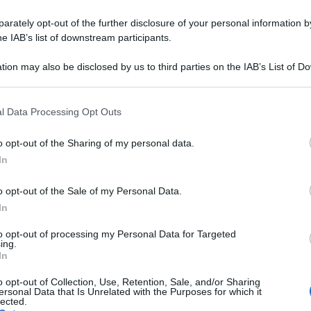
rately opt-out of the further disclosure of your personal information by
he IAB’s list of downstream participants.
tion may also be disclosed by us to third parties on the IAB’s List of 
 that may further disclose it to other third parties.
 that this website/app uses one or more Google services and may gath
siva del regime di Kiev è semplicemente
l Data Processing Opt Outs
including but not limited to your visit or usage behaviour. You may click 
ione (o la propaganda) del presidente bielorusso
 to Google and its third-party tags to use your data for below specifi
o opt-out of the Sharing of my personal data.
ogle consent section.
In
’: quello che stiamo osservando e le informazioni
o opt-out of the Sale of my Personal Data.
In
e russo sono in piena congruenza. In tre giorni,
craini e 120 o 130 veicoli da combattimento di
to opt-out of processing my Personal Data for Targeted
ing.
 più orribile, sono stati uccisi più di 2.100
In
] da questa parte. Questo è il risultato di questo
o opt-out of Collection, Use, Retention, Sale, and/or Sharing
ersonal Data that Is Unrelated with the Purposes for which it
’ho sempre detto, la controffensiva è un
lected.