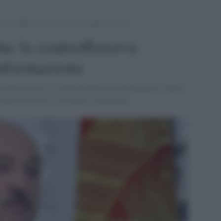
 controffensiva ucraina è solo disinformazione
e la controffensiva
informazione
l regime di Kiev è semplicemente disinformazione: questa
sidente bielorusso Alexander Lukashenko.