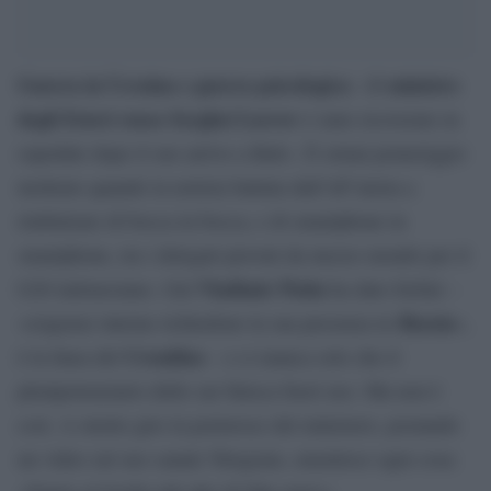
Guerra in Ucraina e guerra psicologica
ministro
: «Il
degli Esteri russo Serghei Lavrov
è stato ricoverato in
ospedale dopo il suo arrivo a Bali». È ormai pomeriggio
inoltrato quando la notizia battuta dall’AP inizia a
rimbalzare di bocca in bocca, e di smartphone in
smartphone, tra i delegati piovuti da mezzo mondo per il
Vladimir Putin
G20 indonesiano. Già
ha dato forfait –
Russia
«esigenze interne richiedono la sua presenza in
»,
Cremlino
è la linea del
– e ci manca solo che il
plenipotenziario dello zar finisca fuori uso. Ma non è
così. A stretto giro la portavoce del ministero, postando
un video sul suo canale Telegram, smentisce ogni cosa: