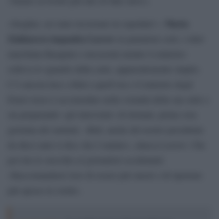
«Siamo al livello più alto di fake news».
Maria
«Serghei, sei stato ricoverato in ospedale!».
Zakharova inquadra Lavrov
in pantaloni corti, t-shirt
marchiata Basquiat e mocassini mentre il ministro
solleva lo sguardo dalla carte, apparentemente stupito.
C’è ancora luce a Bali a quell’ora e il ministro degli
Esteri russo è accomodato nella veranda della sua suite e
sta preparando «gli interventi» di domani, prima vera
giornata del summit. «Beh, anche del nostro presidente
da dieci anni si dice che è malato», attacca Lavrov. Che
poi tira le orecchie ai giornalisti occidentali:
«Raccomanderei loro di essere più onesti e di riportare
più spesso la verità».