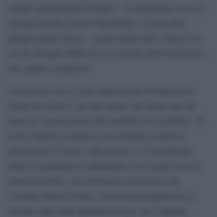
magari riagganciando Pechino – la delegazione russa ad
esempio risiede al resort The Mulia, lo stesso dove
alloggia quella cinese -. Anche questo però, dopo le tre
ore di colloquio Biden-Xi e la sintonia sull’Ucraina tra i
due, appare complicato.
Al momento non ci sono informazioni di bilaterali di
livello fra Lavrov e gli altri leader, che anche solo dal
punto di vista del protocollo sarebbero da escludere. «Il
nostro ministro comunica con un’ampia cerchia di
partecipanti al vertice: tutti gli altri, se lo desiderano,
hanno la possibilità di interloquire con la parte russa al
massimo livello», ha sottolineato il portavoce del
Cremlino Dmitry Peskov. Non una passeggiata per la
vecchia volpe della diplomazia russa, per l’appunto.