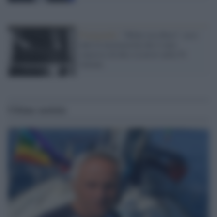
Propaganda /
"Hitler era ebreo": ecco
tutte le mostruosità che è stato
concesso di dire a Lavrov nella Tv
italiana
Ultime notizie