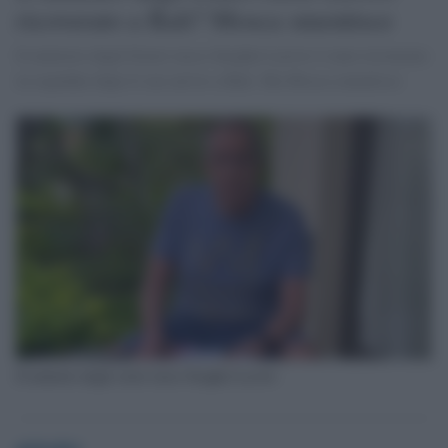
ricoverato a Bali? Mosca smentisce
Il ministro degli Esteri russo Serghei Lavrov è stato ricoverato
in ospedale dopo il suo arrivo a Bali. Ma Mosca smentisce
Il ministro degli esteri russo Serghei Lavrov
globalist