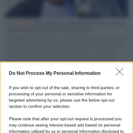
L'intervista /
Marco Croatti e la Flottilla per Gaza: le nostre
vele gonfie grazie alla sollevazione popolare
Il Senatore M5S racconta la sua esperienza sulle barche cariche di
aiuti umanitari assalite dall'esercito israeliano. Una guerra atroce,
il tentativo di disumanizzazione delle vittime, il servilismo del
governo italiano e degli altri europei, il ritorno al colonialismo.
L'importanza dei movimenti.
Do Not Process My Personal Information
Musica /
Al maestro Francesco Guccini
If you wish to opt-out of the sale, sharing to third parties, or
processing of your personal or sensitive information for
targeted advertising by us, please use the below opt-out
section to confirm your selection.
Il ricordo /
Quando Guccini raccontava le "Cronache
epafaniche": l'intervista all'artista che si definiva un
Please note that after your opt-out request is processed you
'narratore'
may continue seeing interest-based ads based on personal
information utilized by us or personal information disclosed to