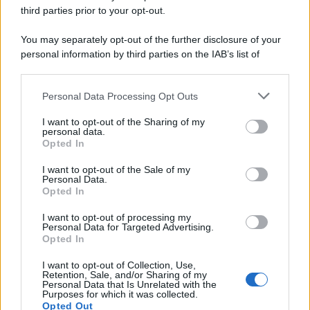
third parties prior to your opt-out.
Lo studio /
Disinformazione russa e destra: anche la
You may separately opt-out of the further disclosure of your
macchina propagandistica di Putin dietro la crisi di Ceuta
personal information by third parties on the IAB’s list of
downstream participants.
Personal Data Processing Opt Outs
This information may also be disclosed by us to third parties
Tendenze /
Sale il numero degli acquisti online in Europa e
on the IAB’s List of Downstream Participants that may further
I want to opt-out of the Sharing of my
aumentano le vendite di articoli second hand
disclose it to other third parties.
personal data.
Opted In
Please note that this website/app uses one or more Google
services and may gather and store information including but
I want to opt-out of the Sale of my
Personal Data.
not limited to your visit or usage behaviour. You may click to
Opted In
grant or deny consent to Google and its third-party tags to
use your data for below specified purposes in below Google
I want to opt-out of processing my
consent section.
Personal Data for Targeted Advertising.
Opted In
I want to opt-out of Collection, Use,
Retention, Sale, and/or Sharing of my
Personal Data that Is Unrelated with the
Purposes for which it was collected.
Opted Out