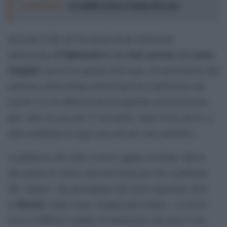
Leggi anche:
La mafia russa e l'arma del caos
Secondo l’AP, che ha citato alcuni funzionari
il diplomatico era stato portato al centro
indonesiani,
Sanglah
, presso la capitale dell’isola. Un funzionario del
ministero della Salute indonesiano ha confermato che
Lavrov si è in effetti recato in ospedale (non una bensì
due volte: la sera del 13 novembre, dopo il suo arrivo, e
nella mattinata di oggi) ma solo per «un controllo».
A giudicare dal video, Lavrov appare in forma. Ma la
due giorni di vertice non sarà facile per lui a giudicare
dai `rumors´ che provengono dai tavoli negoziali, dove
Russia
la
è data come «sempre più isolata». A Lavrov
tocca il difficile compito di dimostrare che non è vero,