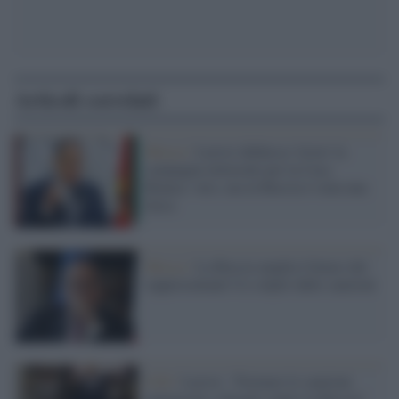
Articoli correlati
Mosca /
Lavrov definisce 'triste' la
campagna elettorale per la Casa
Bianca: vero, ma in Russia è stata una
farsa
Mosca /
La Russia amplia l'elenco dei
rappresentanti Ue colpiti dalle sanzioni
G20 /
Lavrov: "Fermare le sanzioni
unilaterali e illegali contro la Russia"