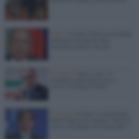
Guerra /
Ucraina, la Russia non intende
utilizzare armi nucleari nella
'operazione militare speciale'
Propaganda /
Rete4, Letta: "Il
giornalista augura buon lavoro a
Lavrov? Un'onta per l'Italia"
Lo sdegno /
Ucraina, il vicepresidente
della Commissione europea: "Parole di
Lavrov sulla Shoah sono inaccettabili"