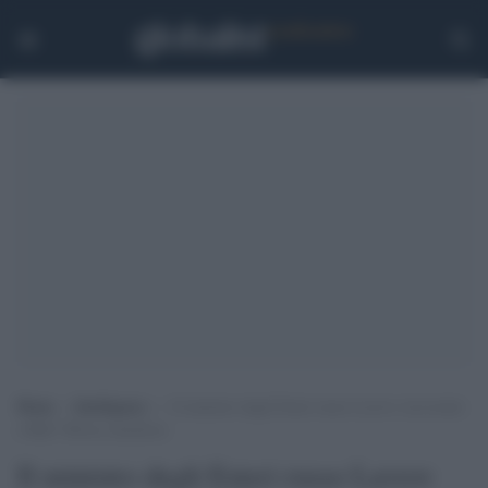
Home
>
Intelligence
>
Il ministro degli Esteri russo Lavrov ricoverato
a Bali? Mosca smentisce
Il ministro degli Esteri russo Lavrov