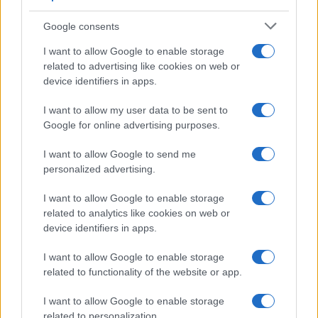
Syndication
Culture
Google consents
Salute
Globalist
I want to allow Google to enable storage
related to advertising like cookies on web or
Megachip
Globalscience
device identifiers in apps.
GiULia
Globalsport
I want to allow my user data to be sent to
Google for online advertising purposes.
Prima Pagina
I want to allow Google to send me
personalized advertising.
Giornale dello
Chi siamo
I want to allow Google to enable storage
Spettacolo
related to analytics like cookies on web or
Contributors
device identifiers in apps.
Wondernet
Facebook
I want to allow Google to enable storage
Giuliana Sgrena
related to functionality of the website or app.
Twitter
I want to allow Google to enable storage
Google News
related to personalization.