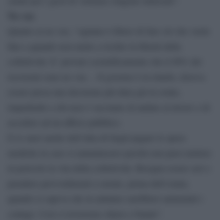
sennò poi i gesti di violenza vengono mitizzati”.
No vax
Quanto ai no vax, “ognuno è libero di fare ciò che vuole
fino a quando non mette a rischio la libertà della
collettività. E’ provato scientificamente che il 90% dei
ricoverati sono no vax… Il governo è in ritardo, doveva
essere presa una decisione più dura già in estate,
impedendo a chi non è vaccinato di andare al lavoro o di
accedere ad un ufficio pubblico.
E io sarei anche dell’idea di fargli pagare le spese
mediche in caso si ammalassero perché non puoi mettere
in pericolo la vita della collettività. Bisogna essere seri e
prendere provvedimenti a monte, prima dell’estate,
quando si sapeva che in autunno sarebbero aumentati i
contagi. Così ci troveremo chiusi a Natale”.