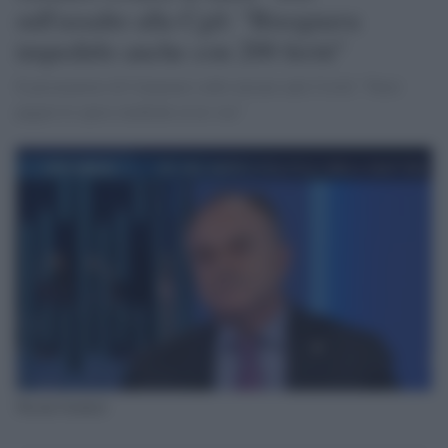
sull'assalto alla Cgil: "Bisognava
impedirlo anche con 200 feriti"
Il procuratore di Catanzaro sulle misure anti Covid: "Farei
pagare le spese mediche ai no vax"
Nicola Gratteri