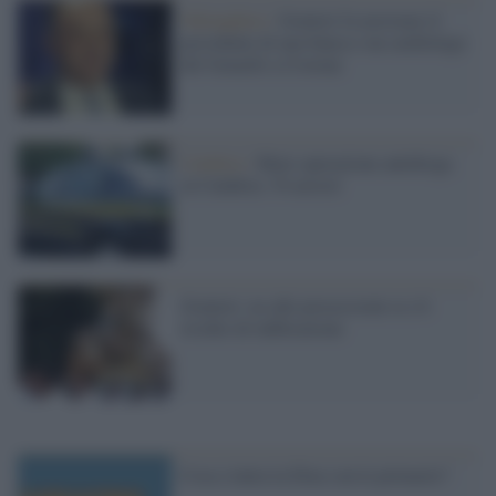
Ndrangheta /
Gratteri fa arrestare il
presidente di una banca e un cardiologo
del Gemelli a Crotone
Calabria /
Maxi operazione antidroga
in Calabria: 54 arresti
Gratteri: no alle processioni se c'è
rischio di infiltrazione
Cosa c'entra la Diaz con le primarie?