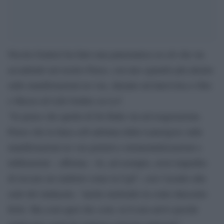
Nicola Gratteri ha fatto una panoramica su ciò che sta
accadendo nel nostro Paese, con uno sguardo più attento
sulle manifestazioni no vax, durante un’intervista a Otto
e Mezzo di Lilli Gruber su La7.
“Io penso che quella di De Raho sia un’esagerazione.
Penso che la linea soft adottata dalla Lamorgese sulle
manifestazioni no vax porterà a strumentalizzazioni e
infiltrazioni – afferma – Io, ad esempio, avrei impedito
di toccare un simbolo come la Cgil”, con l’assalto alla
sede del sindacato, “anche mettendo in conto duecento
feriti. Ma costi quel che costi, tu lì non arrivi perché