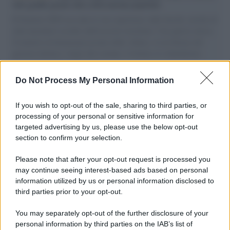
vele gonfie grazie alla sollevazione popolare
Il Senatore M5S racconta la sua esperienza sulle barche cariche di
aiuti umanitari assalite dall'esercito israeliano. Una guerra atroce,
il tentativo di disumanizzazione delle vittime, il servilismo del
governo italiano e degli altri europei, il ritorno al colonialismo.
L'importanza dei movimenti.
Do Not Process My Personal Information
Tel Aviv /
La “vittoria totale” di Israele significa una guerra
senza fine
If you wish to opt-out of the sale, sharing to third parties, or
processing of your personal or sensitive information for
targeted advertising by us, please use the below opt-out
section to confirm your selection.
Vangelo /
La vita si intreccia con le paure come il giorno
succede alla notte
Please note that after your opt-out request is processed you
may continue seeing interest-based ads based on personal
information utilized by us or personal information disclosed to
third parties prior to your opt-out.
La scoperta /
Oplontis, le vittime dell’eruzione del Vesuvio
You may separately opt-out of the further disclosure of your
furono più numerose del previsto
personal information by third parties on the IAB’s list of