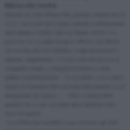
Riforma della Giustizia
Parlando poi della riforma della giustizia, Gratteri dice di
essere “ancora più preoccupato sentendo la dichiarazione
della ministra Cartabia sulla sua riforma. Perché se si
pensa che sia ‘la madre di tutte le riforme’ una riforma
che non farà altro che rallentare i tempi del processo e
impedire, ghigliottinare, il 50 per cento dei processi di
criminalità comune, criminalità economica e della
pubblica amministrazione… E, mi chiedo, cosa c’entri il
numero di impiegati della macchina della giustizia con la
farraginosità del sistema. (…) Tutte le riforme della
giustizia che si sono succedute finora andavano bene,
meno che questa”.
“La Cartabia forse potrebbe essere un buon capo dello