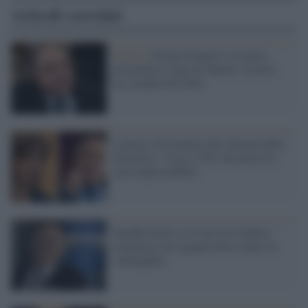
Articoli correlati
Napoli /
Nicola Gratteri è il nuovo
procuratore Capo di Napoli: il posto
era vacante dal 2022
L'attacco di Gratteri alla riforma della
Giustizia: "Così il 50% dei processi
sarà improcedibile"
Sarebbe bello se il voto in Calabria
contenesse un segnale forte contro la
‘ndrangheta