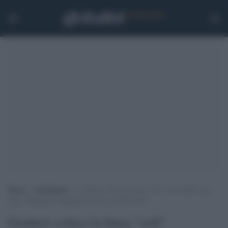
Home
>
Intelligence
>
Gratteri critica la linea “soft” sull’assalto alla
Cgil: “Bisognava impedirlo anche con 200 feriti”
Gratteri critica la linea "soft"