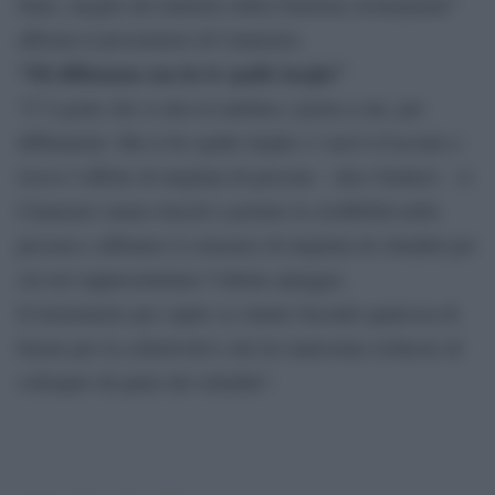
Stato, meglio del ministro della Giustizia sicuramente”
afferma il procuratore di Catanzaro.
“Mi diffamano ma ho le spalle larghe”
“C’è gente che si alza la mattina e pensa a me, per
diffamarmi. Ma io ho spalle larghe e i nervi d’acciaio e
ricevo l’affetto di migliaia di persone – dice Gratteri – A
Catanzaro siamo riusciti a portare la credibilità nella
procura e abbiamo il consenso di migliaia di cittadini per
cui noi rappresentiamo l’ultima spiaggia.
Il termometro per capire se stiamo facendo qualcosa di
buono per la collettività è che ho tantissime richieste di
colloquio da parte dei cittadini”.