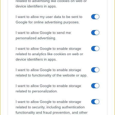
related to advertising like cookies on web or
Megachip
Globalscience
device identifiers in apps.
GiULia
Globalsport
I want to allow my user data to be sent to
Google for online advertising purposes.
Prima Pagina
I want to allow Google to send me
personalized advertising.
Giornale dello
Chi siamo
I want to allow Google to enable storage
Spettacolo
related to analytics like cookies on web or
Contributors
device identifiers in apps.
Wondernet
Facebook
I want to allow Google to enable storage
Giuliana Sgrena
related to functionality of the website or app.
Twitter
I want to allow Google to enable storage
Google News
related to personalization.
Mastodon
I want to allow Google to enable storage
related to security, including authentication
Cookie Policy
functionality and fraud prevention, and other