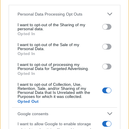
downstream participants.
Personal Data Processing Opt Outs
This information may also be disclosed by us to third parties
Il medagliere /
Europei di nuoto: Pellecani guida una super
on the IAB’s List of Downstream Participants that may further
I want to opt-out of the Sharing of my
Italia
disclose it to other third parties.
personal data.
Opted In
Please note that this website/app uses one or more Google
services and may gather and store information including but
I want to opt-out of the Sale of my
Personal Data.
not limited to your visit or usage behaviour. You may click to
Opted In
grant or deny consent to Google and its third-party tags to
use your data for below specified purposes in below Google
I want to opt-out of processing my
consent section.
Personal Data for Targeted Advertising.
Opted In
I want to opt-out of Collection, Use,
Retention, Sale, and/or Sharing of my
Personal Data that Is Unrelated with the
Purposes for which it was collected.
Opted Out
Syndication
Culture
Google consents
Salute
Globalist
I want to allow Google to enable storage