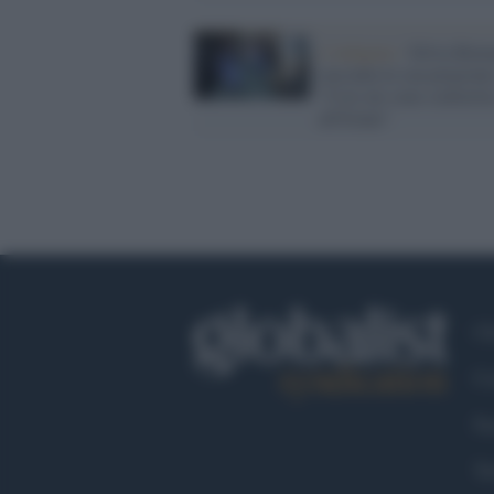
L'indagine /
Silvia Rom
racconta la sua prigioni
"Così mi sono convertit
all'Islam"
Ch
Co
Fa
Tw