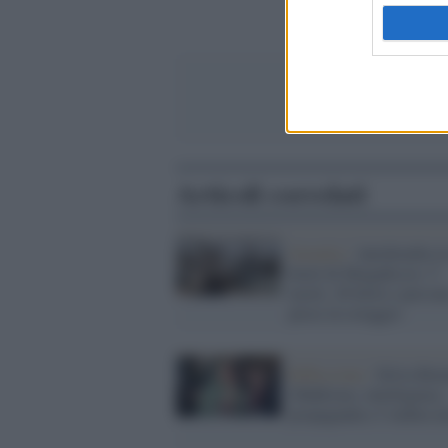
Articoli correlati
Somalia /
Autobomba in
hotel di Mogadiscio: 5
morti, 28 feriti e person
prese in ostaggio
Riflessione /
Silvia Ro
Jihādismo, intelligence,
propaganda e l’ombra tu