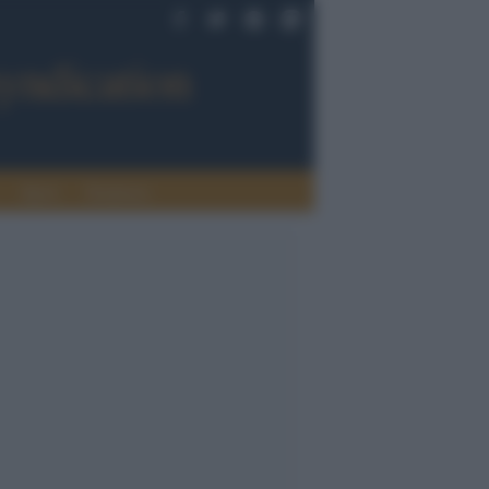
Sport
Tendenze