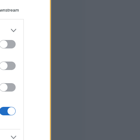
Downstream
er and store
to grant or
ed purposes