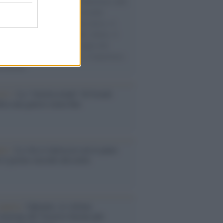
natore M5S racconta la sua esperienza sulle
e cariche di aiuti umanitari assalite
sercito israeliano. Una guerra atroce, il
ivo di disumanizzazione delle vittime, il
ismo del governo italiano e degli altri
ei, il ritorno al colonialismo. L'importanza
ovimenti.
Aviv /
La “vittoria totale” di Israele
fica una guerra senza fine
elo /
La vita si intreccia con le paure
il giorno succede alla notte
operta /
Oplontis, le vittime
eruzione del Vesuvio furono più