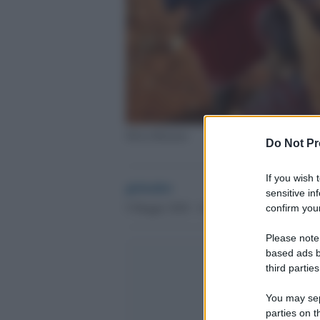
Silvia Romano
Do Not Pr
If you wish 
globalist
sensitive in
9 Maggio 2020 - 16.25
confirm your
Please note
based ads b
third parties
You may sepa
parties on t