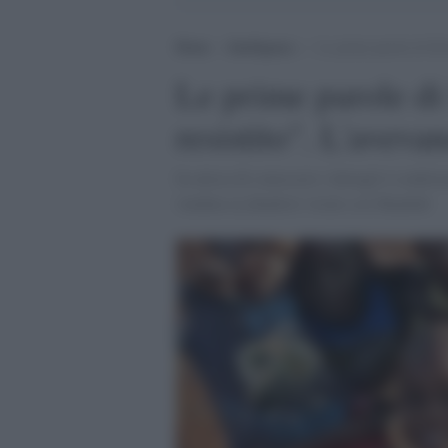
Home
>
Intelligence
>
Le prime parole di Sil
Le prime parole d
resistito". L'aveva
In attesa di conoscere i dettagli è confer
venduta ai jihadisti vicini a al-Shaabab