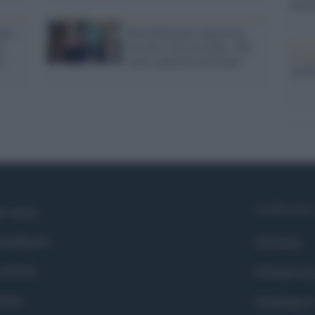
nume
ano
Silvia Romano: pagato un
a:
riscatto e lei racconta: "Mi
Il me
a
sono convertita all'islam"
guida
Syndication
i siamo
ntributors
Globalist
cebook
Globalscie
itter
Globalsport