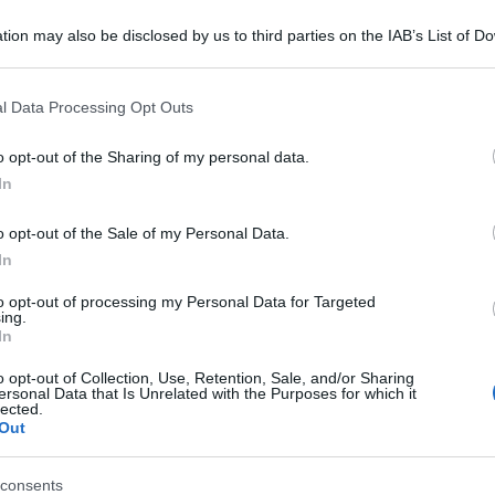
tion may also be disclosed by us to third parties on the IAB’s List of 
 that may further disclose it to other third parties.
 that this website/app uses one or more Google services and may gath
l Data Processing Opt Outs
including but not limited to your visit or usage behaviour. You may click 
 to Google and its third-party tags to use your data for below specifi
o opt-out of the Sharing of my personal data.
ogle consent section.
In
Silvia Romano è stata portata in Somalia,
o opt-out of the Sale of my Personal Data.
nduta dai sequestratori ad alcuni gruppi
In
ti di al-Shaabab, che operano nel paese
to opt-out of processing my Personal Data for Targeted
ing.
In
no larghe aree assolutamente fuori controllo. E
o opt-out of Collection, Use, Retention, Sale, and/or Sharing
ersonal Data that Is Unrelated with the Purposes for which it
oggi, visto che Silvia Romano subito dopo la
lected.
Out
po Onu di Mogadiscio perché era il posto sicuro
consents