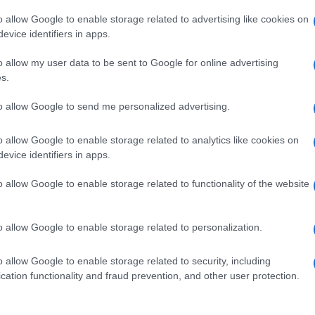
metri di distanza dalla capitale somala.
o allow Google to enable storage related to advertising like cookies on
evice identifiers in apps.
 stata forte e ho resistito. Sto bene e non vedo
o allow my user data to be sent to Google for online advertising
s.
Ulti
to allow Google to send me personalized advertising.
omana liberata oggi in un’operazione
corsa.
o allow Google to enable storage related to analytics like cookies on
lle prime visite mediche ed è im buone
evice identifiers in apps.
lia su un volo militare.
o allow Google to enable storage related to functionality of the website
o allow Google to enable storage related to personalization.
o allow Google to enable storage related to security, including
pp
L'int
cation functionality and fraud prevention, and other user protection.
Gaza:
solle