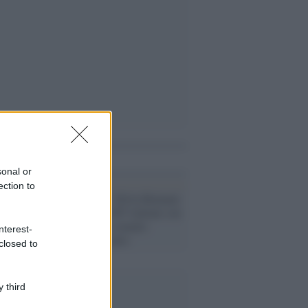
i anche
sonal or
ection to
Il retroscena /
Silvia Romano
liberata dagli 007 italiani con
l'aiuto turco e somalo:
nterest-
pagato un riscatto
closed to
 third