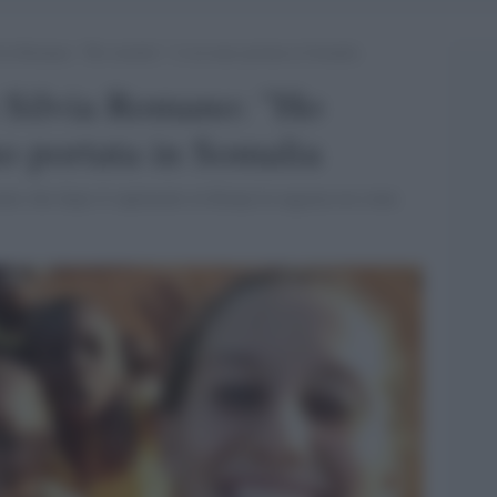
via Romano: “Ho resistito”. L’avevano portata in Somalia
i Silvia Romano: "Ho
no portata in Somalia
mato che dopo il rapimento in Kenya la ragazza era stata