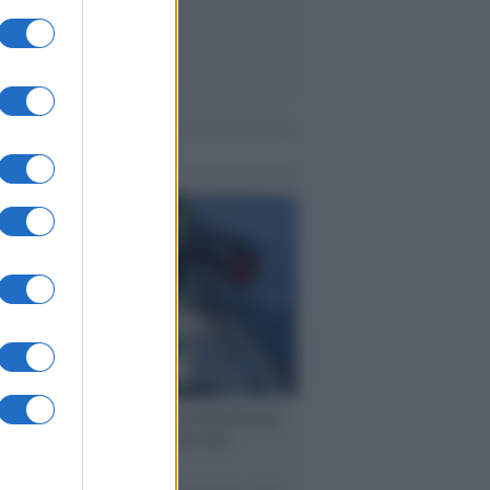
me notizie
ervista /
Marco Croatti e la Flottilla per
 le nostre vele gonfie grazie alla
vazione popolare