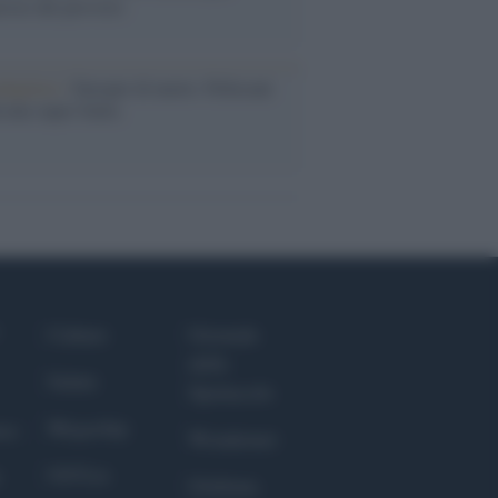
rose del previsto
dagliere /
Europei di nuoto: Pellecani
 una super Italia
Culture
Giornale
dello
Salute
Spettacolo
Megachip
nce
Wondernet
GiULia
Giuliana