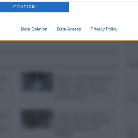
Il Se
barch
CONFIRM
dall'e
tentat
servil
Data Deletion
Data Access
Privacy Policy
europ
dei m
Tel 
signi
 un
Minacce a Silvia Romano, di
indaga a destra e lei cita il
e
Corano: "Chi ti è nemico
Vang
diverrà amico"
come 
mano:
Le forze speciali somale
uccidono uno dei leader del
rca
gruppo jihadista di al-
La sc
Shabaab
dell’