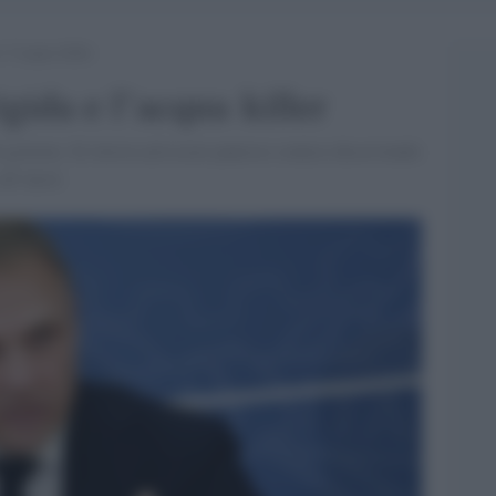
e l’acqua killer
igida e l’acqua killer
l governo. Si ritrova ad essere pauroso comico descrivendo
all’alcol.