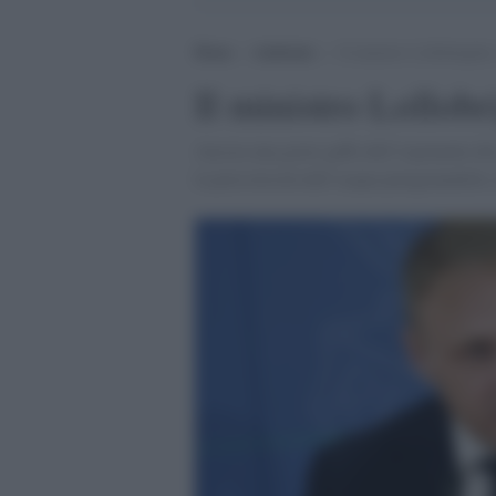
Home
>
Ambiente
>
Il ministro Lollobrigida 
Il ministro Lollobr
Ancora una grave gaffe dell’esponente de
la pericolosità dell’acqua paragonandola 