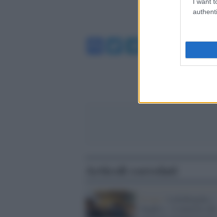
I want t
authenti
Facebook
Twitter
Telegram
WhatsA
Articoli correlati
Il caso /
Lollobrigida, i
funghi e il ministro de