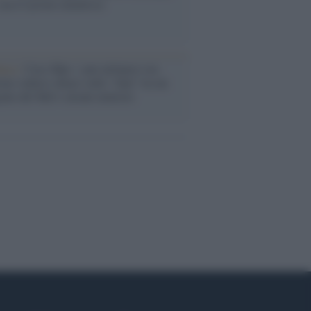
ma il tycoon smentisce
anca /
Caso Mps: i pm milanesi ora
ono vederci chiaro sulle “chat” tra un
ente del Mef e alcuni ministri