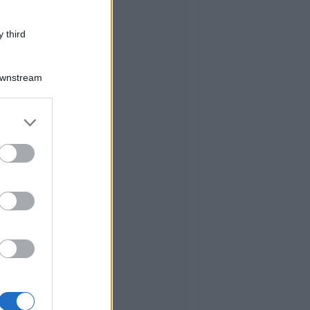
 third
Downstream
er and store
to grant or
ed purposes