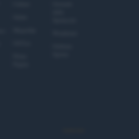
Culture
Giornale
dello
Salute
Spettacolo
Megachip
nce
Wondernet
GiULia
Giuliana
Sgrena
Prima
Pagina
Syndication