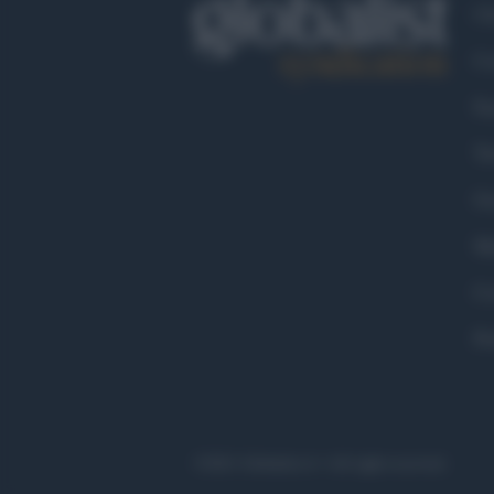
Ch
Co
Fa
Tw
Go
Ma
Co
Pr
©2021 Globalist.it • All right reserved.