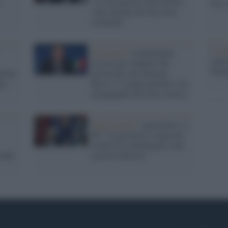
"Le sue parole sulla Sicilia
Usa, 
sono tipiche del fascismo
coloniale"
La b
Eversione /
Lollobrigida
vogli
associa gli studenti che
dirig
lioni
protestano alle Brigate
ta
Rosse: vi spiego perché è sia
propaganda che falso storico
Opposizione /
Agricoltori, il
Pd: "La protesta è colpa dei
ritardi di Lollobrigida e del
conda
governo Meloni"