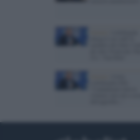
miracoli amministrativi
Governo /
Lollobrigida
allarga il suo staff, fa
spendere allo Stato 2 mi
per altre 30 persone. Pai
(Iv): "Una follia"
Governo /
Cortei,
Lollobrigida (Fdi):
"Condanniamo tutta la
violenza, non solo a se
dell'aggredito..."