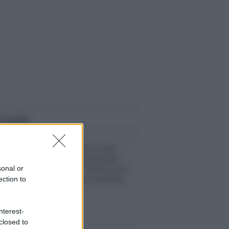
i anche
Governo /
Proteste degli
agricoltori, Lollobrigida
attacca la Ue: "Hanno usato
sonal or
la clava della sostenibilità
ection to
ambientale"
nterest-
closed to