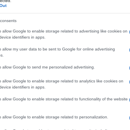
lected.
Out
empre parte della nostra storia, delle nostre
ossiamo trattarlo come una sigaretta o una
consents
vino è socialità, è tradizione, è persino salute se
o allow Google to enable storage related to advertising like cookies on
evice identifiers in apps.
Chi beve vino, campa più del
oscana diciamo:
Ulti
ggezza popolare vale più di certe imposizioni
o allow my user data to be sent to Google for online advertising
s.
to allow Google to send me personalized advertising.
 Certo. Ma chi si è mai sentito dire dal medico
o allow Google to enable storage related to analytics like cookies on
a, stia attento”? Nessuno. Eppure, oggi
evice identifiers in apps.
essere un veleno. E allora forse il problema
o allow Google to enable storage related to functionality of the website
 il cibo, ma un certo modo ipocrita di affrontare
uno è mai stato cacciato da un’osteria per aver
L'int
o allow Google to enable storage related to personalization.
qua.
Gaza:
solle