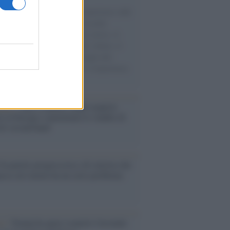
natore M5S racconta la sua esperienza sulle
e cariche di aiuti umanitari assalite
sercito israeliano. Una guerra atroce, il
ivo di disumanizzazione delle vittime, il
ismo del governo italiano e degli altri
ei, il ritorno al colonialismo. L'importanza
ovimenti.
enze /
Sale il numero degli acquisti
e in Europa e aumentano le vendite di
oli second hand
Un partito progressista e di sinistra che
acca sul riarmo ha un serio problema
so /
Trump ha quasi esaurito l'arsenale