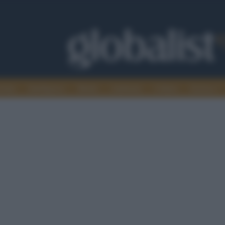
omia
Intelligence
Media
Ambiente
Cultura
Scienza