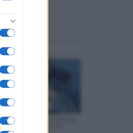
me notizie
ervista /
Marco Croatti e la Flottilla per
 le nostre vele gonfie grazie alla
vazione popolare