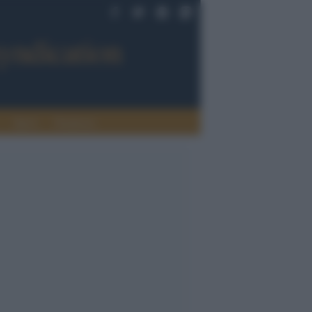
Sport
Tendenze