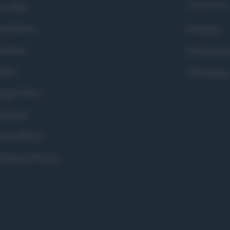
Syndication
i siamo
ntributors
Globalist
cebook
Globalscie
itter
Globalsport
ogle News
stodon
okie Policy
eferenze Privacy