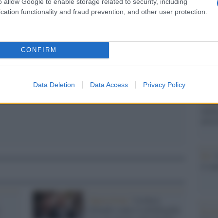
o allow Google to enable storage related to security, including
Il Se
cation functionality and fraud prevention, and other user protection.
barch
dall'e
pp
tentat
CONFIRM
servil
europ
dei m
Data Deletion
Data Access
Privacy Policy
Tend
onlin
artic
Pd /
si sp
Opposizione /
Leoluca
i
Orlando contro Lollobrigida:
Il ca