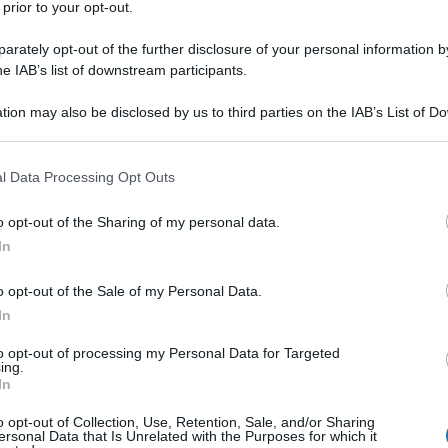
 prior to your opt-out.
rately opt-out of the further disclosure of your personal information by
he IAB’s list of downstream participants.
tion may also be disclosed by us to third parties on the IAB’s List of 
 that may further disclose it to other third parties.
 that this website/app uses one or more Google services and may gath
l Data Processing Opt Outs
including but not limited to your visit or usage behaviour. You may click 
 to Google and its third-party tags to use your data for below specifi
eatro dell’assurdo, signori. Prima ci dicono di
o opt-out of the Sharing of my personal data.
ogle consent section.
, poi scopriamo che l’acqua stessa è un pericolo
In
amo etichette allarmistiche sulle bottiglie di
o opt-out of the Sale of my Personal Data.
bitali “nuoce gravemente alla salute” su ogni
In
 che anche il pane, se lo mangiate tutto d’un
to opt-out of processing my Personal Data for Targeted
ing.
le? Lo mettiamo l’avviso pure su quello, perché
In
e il melanoma? Insomma, la logica della paura
o opt-out of Collection, Use, Retention, Sale, and/or Sharing
ersonal Data that Is Unrelated with the Purposes for which it