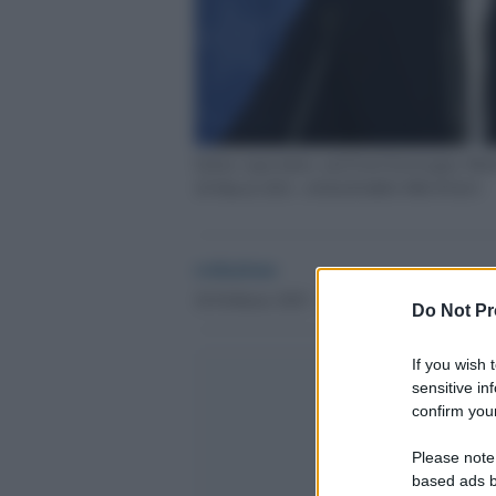
Italian Agriculture and Food Sovereignty Min
28 March 2023. ANSA/FABIO FRUSTACI
redazione
26 Febbraio 2025 - 14.19
Culture
Do Not Pr
If you wish 
sensitive in
confirm your
Please note
based ads b