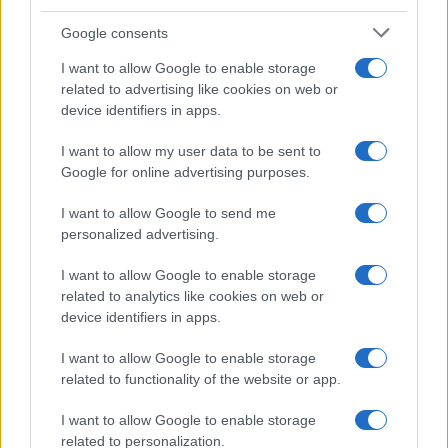
Syndication
Culture
Google consents
Salute
Globalist
I want to allow Google to enable storage
related to advertising like cookies on web or
Megachip
Globalscience
device identifiers in apps.
GiULia
Globalsport
I want to allow my user data to be sent to
Google for online advertising purposes.
Prima Pagina
I want to allow Google to send me
personalized advertising.
Giornale dello
Chi siamo
I want to allow Google to enable storage
Spettacolo
related to analytics like cookies on web or
Contributors
device identifiers in apps.
Wondernet
Facebook
I want to allow Google to enable storage
Giuliana Sgrena
related to functionality of the website or app.
Twitter
I want to allow Google to enable storage
Google News
related to personalization.