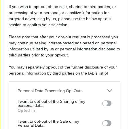
succede alla notte
If you wish to opt-out of the sale, sharing to third parties, or
processing of your personal or sensitive information for
targeted advertising by us, please use the below opt-out
section to confirm your selection.
La scoperta /
Oplontis, le vittime dell’eruzione del Vesuvio
furono più numerose del previsto
Please note that after your opt-out request is processed you
may continue seeing interest-based ads based on personal
information utilized by us or personal information disclosed to
third parties prior to your opt-out.
Il medagliere /
Europei di nuoto: Pellecani guida una super
You may separately opt-out of the further disclosure of your
Italia
personal information by third parties on the IAB’s list of
downstream participants.
Personal Data Processing Opt Outs
This information may also be disclosed by us to third parties
Il centenario /
A L'Aquila arriva la mostra "TITO, 100 anni
on the IAB’s List of Downstream Participants that may further
I want to opt-out of the Sharing of my
attraverso la forma"
disclose it to other third parties.
personal data.
Opted In
Please note that this website/app uses one or more Google
services and may gather and store information including but
I want to opt-out of the Sale of my
Personal Data.
not limited to your visit or usage behaviour. You may click to