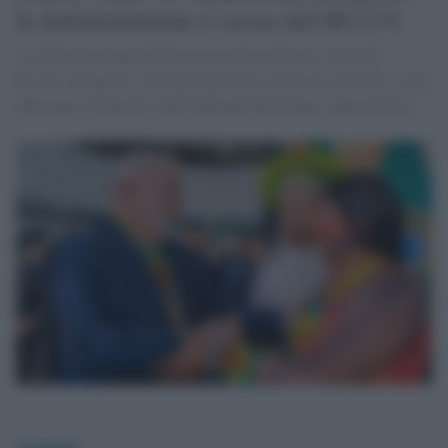
la deforestazione è scesa del 66,11%
La deforestazione nell'Amazzonia brasiliana è scesa del
66,11% ad agosto, al livello più basso del mese dal 2018. Lo ha
affermato il ministro dell'Ambiente brasiliano, Marina Silva
globalist