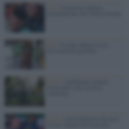
Libri /
La questione indigena
latinoamericana: una visione d'insieme
Perù /
Un leader indigeno ucciso
nell'Amazzonia peruviana
Brasile /
Cambiamenti climatici
incontrollati: grave siccità in
Amazzonia
Brasile /
Lula ha delimitato due nuovi
territori indigeni dell'Amazzonia