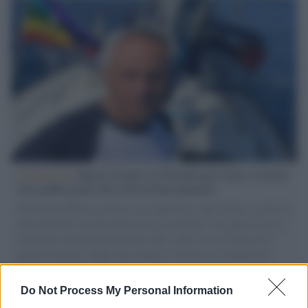
L'intervista /
Marco Croatti e la Flottilla per Gaza: le nostre
vele gonfie grazie alla sollevazione popolare
Il Senatore M5S racconta la sua esperienza sulle barche cariche di
aiuti umanitari assalite dall'esercito israeliano. Una guerra atroce,
il tentativo di disumanizzazione delle vittime, il servilismo del
governo italiano e degli altri europei, il ritorno al colonialismo.
L'importanza dei movimenti.
Do Not Process My Personal Information
Vangelo /
La vita si intreccia con le paure come il giorno