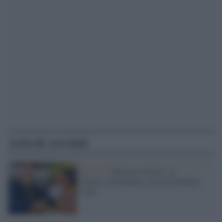
Articoli correlati
Brasile /
Macron visiterà la
foresta amazzonica con il presidente
Lula