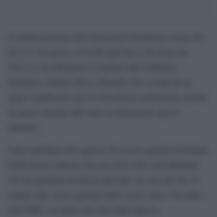
La deforestazione nell’Amazzonia brasiliana è scesa del
66,11% ad agosto, al livello più basso del mese dal
2018. Lo ha affermato il ministro dell’Ambiente
brasiliano, Marina Silva, riferendo che si tratta di un
segno significativo per la sua politica ambientale, poiché
in questo periodo dell’anno la distruzione spesso
aumenta.
I dati satellitari dell’agenzia di ricerca spaziale brasiliana
INPE hanno indicato che nel mese sono stati abbattuti
563 km quadrati di foresta pluviale, un calo del 66,1%
rispetto allo stesso periodo dello scorso anno. Secondo i
dati INPE, nei primi otto mesi dell’anno la