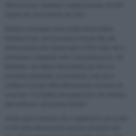
deforestazione è diminuita complessivamente del 48%
rispetto allo stesso periodo del 2022.
Risultati sicuramente molto graditi dal presidente
brasiliano Lula, che ha promesso di porre fine alla
deforestazione nella regione entro il 2030, dopo che la
distruzione è aumentata sotto il suo predecessore, Jair
Bolsonaro, che ridusse drasticamente gli sforzi di
protezione ambientale. In precedenza, Lula aveva
celebrato il declino della deforestazione scrivendo sui
social che “è il risultato del grande lavoro del ministero
dell’Ambiente e del governo federale”.
Alcuni esperti temevano che il significativo calo di oltre
il 40% della deforestazione osservato nei primi sette