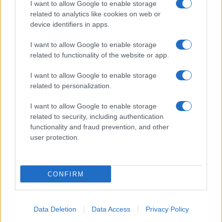
I want to allow Google to enable storage
Spettacolo
related to analytics like cookies on web or
Contributors
device identifiers in apps.
Wondernet
Facebook
I want to allow Google to enable storage
Giuliana Sgrena
related to functionality of the website or app.
Twitter
I want to allow Google to enable storage
Google News
related to personalization.
Mastodon
I want to allow Google to enable storage
related to security, including authentication
Cookie Policy
functionality and fraud prevention, and other
user protection.
Preferenze Privacy
CONFIRM
©2021 Globalist.it • All right reserved.
Data Deletion
Data Access
Privacy Policy
Syndication