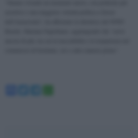
“Stiamo vivendo un momento nuovo, con politiche più
assertive e una maggiore volontà politica a favore
dell’Amazzonia”, ha affermato la direttrice del WWF-
Brasile, Mariana Napolitano, aggiungendo che “serve
ancora di più, tra cui la tracciabilità e la trasparenza nel
commercio di bestiame, oro e altre materie prime”.
Facebook
Twitter
Telegram
WhatsApp