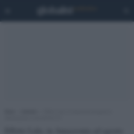
Home
>
Ambiente
>
Effetto Lula: in Amazzonia ad agosto la
deforestazione è scesa del 66,11%
Effetto Lula: in Amazzonia ad agosto