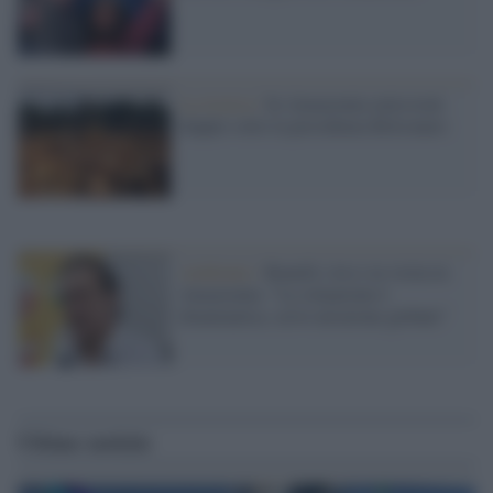
La ricerca /
In Amazzonia emissioni
doppie sotto la presidenza Bolsonaro
Ambiente /
Bonelli (Avs) in visita in
Amazzonia: "La situazione è
drammatica, serve un'azione globale"
Ultime notizie