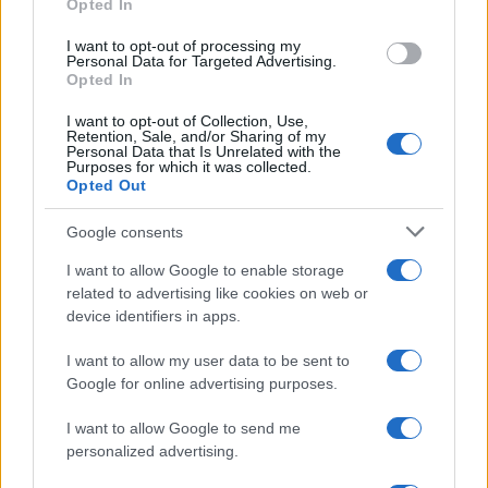
Opted In
grant or deny consent to Google and its third-party tags to
use your data for below specified purposes in below Google
I want to opt-out of processing my
consent section.
Personal Data for Targeted Advertising.
Opted In
I want to opt-out of Collection, Use,
Retention, Sale, and/or Sharing of my
Personal Data that Is Unrelated with the
Purposes for which it was collected.
Opted Out
Syndication
Culture
Google consents
Salute
Globalist
I want to allow Google to enable storage
related to advertising like cookies on web or
Megachip
Globalscience
device identifiers in apps.
GiULia
Globalsport
I want to allow my user data to be sent to
Google for online advertising purposes.
Prima Pagina
I want to allow Google to send me
personalized advertising.
Giornale dello
Chi siamo