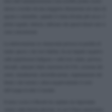
mesi dell’amministrazione Lula avrebbe potuto essere
messo a rischio da una maggiore distruzione nei mesi di
agosto e settembre, quando il clima diventa più secco. I
primi segnali, tuttavia, indicano che questi timori non si
sono concretizzati.
La deforestazione in Amazzonia provoca la perdita di
molte specie e dei loro habitat, ha un impatto negativo
sulle popolazioni indigene e sulla loro salute, provoca
incendi, aumento delle emissioni di CO2, erosione del
suolo, inondazioni, desertificazione, inquinamento dei
fiumi e dei terreni e altera negativamente il ciclo
dell’acqua in tutto il mondo.
Il mese scorso il Brasile ha ospitato un importante
vertice sulla foresta pluviale, in cui 8 Paesi amazzonici