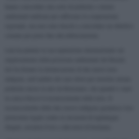
hanno concordato una serie di politiche e misure
ambientali unificate per rafforzare la cooperazione
regionale, ma non sono riusciti a concordare un obiettivo
comune per porre fine alla deforestazione.
Lula ha puntato la sua reputazione internazionale sul
miglioramento della posizione ambientale del Brasile.
Ieri ha firmato la demarcazione di due nuove terre
indigene, nell’ambito dei suoi sforzi per invertire alcune
politiche messe in atto da Bolsonaro, che quando è stato
in carica bloccò il riconoscimento delle terre. Il
riconoscimento delle due riserve indigene garantisce loro
protezione legale contro le invasioni di taglialegna
illegali, cercatori d’oro e allevatori di bestiame.