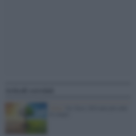
Articoli correlati
Clima /
Sos Terra: 2024 anno più caldo
di sempre