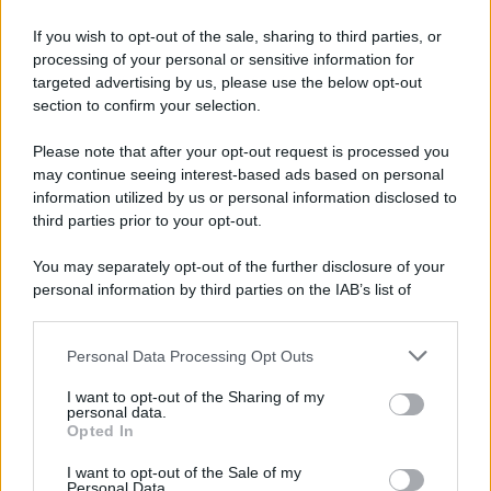
Palestina /
Il Board of Peace di Trump assegna il primo
contratto per un rudimentale avamposto militare a Gaza
If you wish to opt-out of the sale, sharing to third parties, or
processing of your personal or sensitive information for
targeted advertising by us, please use the below opt-out
section to confirm your selection.
L'evento /
La Sila diventa un palcoscenico naturale: nasce “A
Farla Amare Comincia Tu – Opera Sila”
Please note that after your opt-out request is processed you
may continue seeing interest-based ads based on personal
information utilized by us or personal information disclosed to
third parties prior to your opt-out.
Il ricordo /
Le radici di Francesco Guccini
You may separately opt-out of the further disclosure of your
personal information by third parties on the IAB’s list of
downstream participants.
Personal Data Processing Opt Outs
This information may also be disclosed by us to third parties
L'anniversario /
90 anni di Yves Saint Laurent, tra moda e
on the IAB’s List of Downstream Participants that may further
I want to opt-out of the Sharing of my
scandali
disclose it to other third parties.
personal data.
Opted In
Please note that this website/app uses one or more Google
services and may gather and store information including but
I want to opt-out of the Sale of my
Personal Data.
not limited to your visit or usage behaviour. You may click to