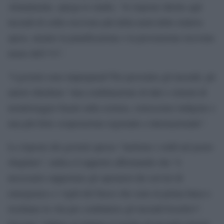
Attualmente, spiega lo studio, “le risposte dirette agli
incendi di solito ricevono più della metà delle relative
spese, mentre la pianificazione e la prevenzione ricevono
meno dell’1%”.
“I governi sono impreparati”Per prevenire gli incendi, gli
autori chiedono “una combinazione di dati e sistemi di
monitoraggio basati sulla scienza, conoscenze indigene e
una più forte cooperazione regionale e internazionale”.
Le risposte dei governi spesso “mettono i soldi nel posto
sbagliato”, indica il rapporto affermando che “è
necessario supportare gli operatori dei servizi di
emergenza e i vigili del fuoco che sono in prima linea e
rischiano la vita per combattere gli incendi boschivi”.
Occorre “ridurre al minimo il rischio di incendi estremi