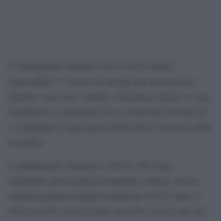
Il cambiamento climatico che è in atto sembra
inarrestabile, e l’uomo sta facendo davvero poco per
fermarlo o per porvi rimedio. I fenomeni estremi si sono
moltiplicati e a spaventare sono i moltissimi incendi che
si sviluppano in ogni angolo della Terra e bruciano ettari
di terreno.
Il cambiamento climatico e dell’uso del suolo
renderanno gli incendi più frequenti e intensi, con un
aumento globale di quelli estremi fino al 14% entro il
2030, del 30% entro il 2050 e del 50% entro la fine del