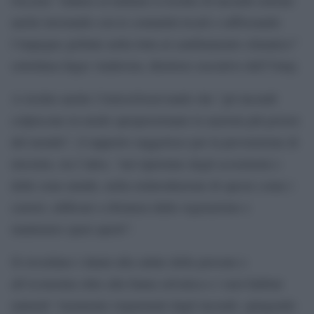
anche lavorando con le comunità locali e rafforzando
l’impegno globale nella lotta al cambiamento climatico”
sottolinea Inger Andersen, direttore esecutivo dell’Unep.
A rischio anche l’ArticoOsservando che “gli incendi
colpiscono in modo sproporzionato le nazioni più povere
del mondo”, il rapporto suggerisce per la prevenzione di
investire, tra l’altro, “nel ripristino degli ecosistemi e
delle zone umide, nella reintroduzione di specie come i
castori, edificare a distanza dalla vegetazione e
mantenere spazi aperti”.
Si ricordano i danni alla salute delle persone e
all’economia oltre alla fauna selvatica e i suoi habitat
naturali “raramente risparmiati dagli incendi, spingendo