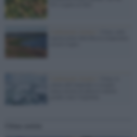
63% rispetto al 2022
Cambiamenti climatici /
Clima: nelle
regioni polari della Russia temperature
record a luglio
Cambiamenti climatici /
Clima, la
calotta dell'Antartide si scioglie:
manca un'area di ghiaccio marino
grande come l'Argentina
Ultime notizie