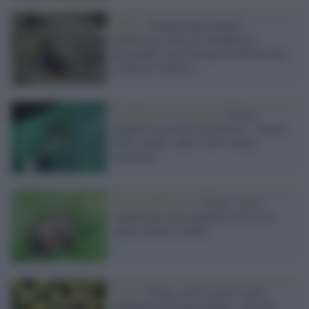
Clima /
Temperature marine
caldissime causa di inondazioni
devastanti: tutta Europa rischia di fare
la fine di Valencia
Cambiamenti climatici /
Clima,
l'appello accorato di Guterres: "Siamo
fuori strada e quasi fuori tempo
massimo"
Surriscaldamento /
Clima: con le
temperature alte aumenta l'arrivo di
specie aliene in Italia
I dati /
Clima, crollo storico nella
produzione di pere italiane: calo del