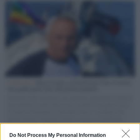
L'intervista /
Marco Croatti e la Flottilla per Gaza: le nostre
vele gonfie grazie alla sollevazione popolare
Il Senatore M5S racconta la sua esperienza sulle barche cariche di
aiuti umanitari assalite dall'esercito israeliano. Una guerra atroce,
il tentativo di disumanizzazione delle vittime, il servilismo del
governo italiano e degli altri europei, il ritorno al colonialismo.
L'importanza dei movimenti.
Do Not Process My Personal Information