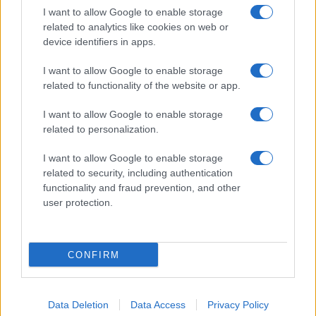
Giornale dello
Chi siamo
I want to allow Google to enable storage
Spettacolo
related to analytics like cookies on web or
Contributors
device identifiers in apps.
Wondernet
Facebook
I want to allow Google to enable storage
Giuliana Sgrena
related to functionality of the website or app.
Twitter
I want to allow Google to enable storage
Google News
related to personalization.
Mastodon
I want to allow Google to enable storage
related to security, including authentication
Cookie Policy
functionality and fraud prevention, and other
user protection.
Preferenze Privacy
CONFIRM
©2021 Globalist.it • All right reserved.
Data Deletion
Data Access
Privacy Policy
Syndication