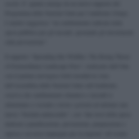
secolo. E’ quanto emerge da un nuovo rapporto del
Programma delle Nazioni Unite per l’ambiente (Unep).
L’analisi suggerisce “un cambiamento radicale nella
spesa pubblica per gli incendi, spostando gli investimenti
sulla prevenzione”.
Il rapporto “Spreading like Wildfire: The Rising Threat
of Extraordinary Landscape Fires”, realizzato dall’Onu
con il partner norvegese Grid-Arendal in vista
dell’assemblea delle Nazioni Unite sull’Ambiente,
osserva che cambiamento climatico e incendi si
alimentano a vicenda e invita i governi ad adottare una
nuova “formula antincendio”, con “due terzi della spesa
dedicati a pianificazione, prevenzione, preparazione e
ripresa e un terzo impiegato per la risposta” all’evento.