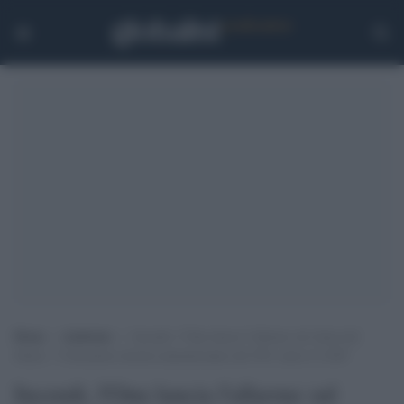
Home
>
Ambiente
>
Incendi, l’Onu lancia l’allarme sul clima del
futuro: “I fenomeni estremi aumenteranno del 50% entro il 2100”
Incendi, l'Onu lancia l'allarme sul