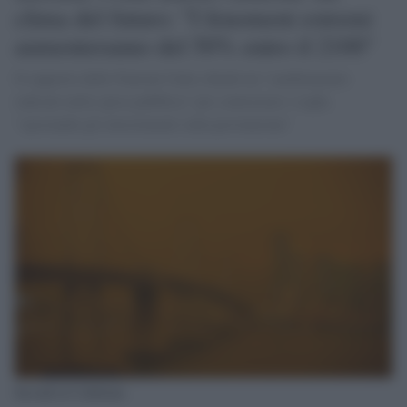
clima del futuro: "I fenomeni estremi
aumenteranno del 50% entro il 2100"
Il rapporto delle Nazioni Unite chiede un "cambiamento
radicale nella spesa pubblica" per contrastare i roghi,
"spostando gli investimenti sulla prevenzione"
Incendi in California