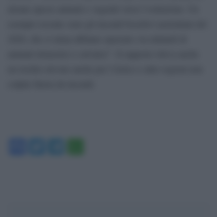
alcune specie animali e vegetali verso l’estinzione. Un
esempio recente sono gli incendi boschivi australiani del
2020, che si stima abbiano spazzato via miliardi di
animali domestici e selvatici”. Il rapporto rileva anche
un rischio elevato anche per l’Artico e altre regioni non
colpite finora da incendi.
Facebook
Twitter
Telegram
WhatsApp