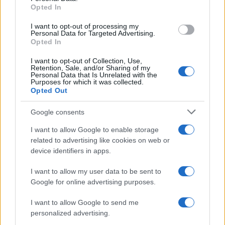
Opted In
grant or deny consent to Google and its third-party tags to
use your data for below specified purposes in below Google
I want to opt-out of processing my
consent section.
Personal Data for Targeted Advertising.
Opted In
I want to opt-out of Collection, Use,
Retention, Sale, and/or Sharing of my
Personal Data that Is Unrelated with the
Purposes for which it was collected.
Opted Out
Syndication
Culture
Google consents
Salute
Globalist
I want to allow Google to enable storage
related to advertising like cookies on web or
Megachip
Globalscience
device identifiers in apps.
GiULia
Globalsport
I want to allow my user data to be sent to
Google for online advertising purposes.
Prima Pagina
I want to allow Google to send me
personalized advertising.