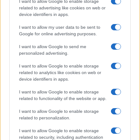
Salute
Globalist
I want to allow Google to enable storage
related to advertising like cookies on web or
Megachip
Globalscience
device identifiers in apps.
GiULia
Globalsport
I want to allow my user data to be sent to
Google for online advertising purposes.
Prima Pagina
I want to allow Google to send me
personalized advertising.
Giornale dello
Chi siamo
I want to allow Google to enable storage
Spettacolo
related to analytics like cookies on web or
Contributors
device identifiers in apps.
Wondernet
Facebook
I want to allow Google to enable storage
Giuliana Sgrena
related to functionality of the website or app.
Twitter
I want to allow Google to enable storage
Google News
related to personalization.
Mastodon
I want to allow Google to enable storage
related to security, including authentication