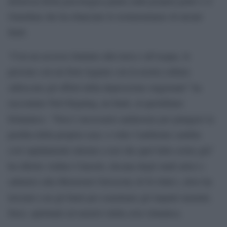
dolorosa ferita psicologica patita sulla propria pelle è il
Guardian che ha rilanciato le testimonianze di alcuni
Inuit.
“Con un accesso limitato alla terra e all’acqua, le
persone con un forte legame con la nostra cultura
subiscono gli effetti della depressione stagionale” ha
raccontato Neil Kigutaq, un Inuit, al quotidiano
britannico. “Non è necessario andarsene per piangere la
perdita della propria casa: a volte l’ambiente cambia
così rapidamente intorno a noi che quel lutto esiste già”
ha riferito Ashlee Cunsolo, decana degli studi artici e
subartici alla Memorial University di St John’s, dove ha
lavorato con gli Inuit per esaminare gli impatti mentali,
fisici, spirituali ed emotivi della crisi climatica.