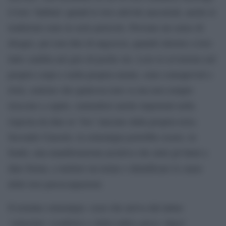
il loro ‘habitat’ quindi le loro attività ancestrali, anche le
tradizioni sono in serio pericolo. Provano un senso di
disagio, per non dire di angoscia, quando intorno a loro
tutto cambia nel giro di poche ore. Loro lo avvertono nel
proprio corpo e nella propria mente, sono consapevoli e
tristi, sentono che qualcosa non va ma non sempre
riescono a capire, sentendosi anche impotenti nella
risposta da dare al ‘Sos’ lanciato dalla propria terra.
Secondo Cunsolo, la solastalgia potrebbe essere, in
fondo, una manifestazione positiva che aiuti gli Inuit a
dare forma, a mettere un nome e identificare le cause
delle loro preoccupazioni.
Il termine solastalgia -crasi che arriva dal latino
‘solacium’ (conforto) e della radice greca ‘algos’