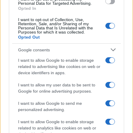
consent section.
Personal Data for Targeted Advertising.
Opted In
I want to opt-out of Collection, Use,
Retention, Sale, and/or Sharing of my
Personal Data that Is Unrelated with the
Purposes for which it was collected.
Opted Out
Syndication
Culture
Google consents
Salute
Globalist
I want to allow Google to enable storage
related to advertising like cookies on web or
Megachip
Globalscience
device identifiers in apps.
GiULia
Globalsport
I want to allow my user data to be sent to
Google for online advertising purposes.
Prima Pagina
I want to allow Google to send me
personalized advertising.
Giornale dello
Chi siamo
I want to allow Google to enable storage
Spettacolo
related to analytics like cookies on web or
Contributors