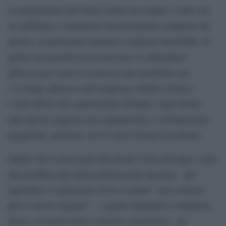
Le popolazioni dell’Artico fanno da sempre i conti con
un ambiente e condizioni meteorologiche complessi da
gestire, in particolare durante le stagioni intermedie. In
pratica nei periodi in cui non non c’è abbastanza
ghiaccio per usare in sicurezza una motoslitta ma
c’è troppo ghiaccio nell’acqua per andare in barca.
Come effetto dei cambiamenti climatici, negli ultimi
anni queste stagioni sono rapidamente e costantemente
peggiorate, portando con sé nuovi disagi ai residenti.
Quello che in altre parti del mondo viene percepito come
una modifica del clima relativamente innocua – per
riprendere l’espressione di uso comune “non esistono
più le mezze stagioni” – a quelle latitudini si manifesta,
invece, in modo molto concreto e pericoloso. Ad