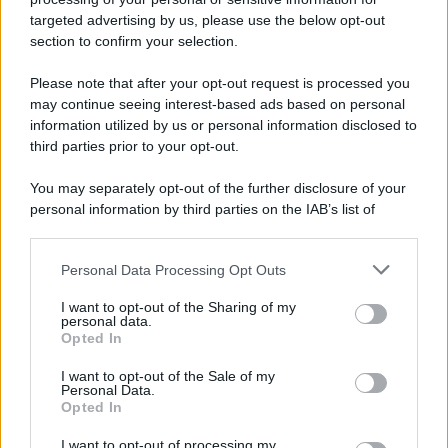
targeted advertising by us, please use the below opt-out
section to confirm your selection.
Vangelo /
La vita si intreccia con le paure come il giorno
succede alla notte
Please note that after your opt-out request is processed you
may continue seeing interest-based ads based on personal
information utilized by us or personal information disclosed to
third parties prior to your opt-out.
La scoperta /
Oplontis, le vittime dell’eruzione del Vesuvio
You may separately opt-out of the further disclosure of your
furono più numerose del previsto
personal information by third parties on the IAB’s list of
downstream participants.
Personal Data Processing Opt Outs
This information may also be disclosed by us to third parties
Il medagliere /
Europei di nuoto: Pellecani guida una super
on the IAB’s List of Downstream Participants that may further
I want to opt-out of the Sharing of my
Italia
disclose it to other third parties.
personal data.
Opted In
Please note that this website/app uses one or more Google
services and may gather and store information including but
I want to opt-out of the Sale of my
Personal Data.
not limited to your visit or usage behaviour. You may click to
Opted In
grant or deny consent to Google and its third-party tags to
use your data for below specified purposes in below Google
I want to opt-out of processing my