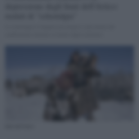
depressione degli Inuit dell'Artico:
malati di "solastalgia"
La solastalgia è l'impatto psicologico e più intimo dei
cambiamenti climatici avvertito dagli eschimesi
Inuit dell'Artico