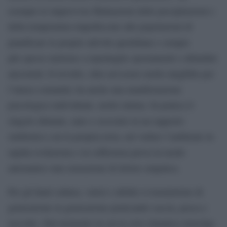
esempio le improvvise fluttuazioni delle precipitazioni e
della temperatura impediscono alle popolazioni di
pianificare le proprie attività quotidiane e sempre
più spesso mettono a repentaglio spostamenti e abitudini
ancestrali. Il risvolto, oltre ad essere molto tangibile per
l’intera comunità, ha anche una manifestazione
psicologica individuale, molto intima. In pratica il
singolo abitante, nato e cresciuto in un rapporto
simbiotico con la propria terra, nel vedere l’ambiente in
rapida evoluzione e in sofferenza prova in modo
automatico una sensazione di dolore empatica.
Per gli Inuit cultura, valori e abilità si trasmettono di
generazione in generazione praticando caccia, pesca e
raccolto. Dal momento in cui la crisi climatica stravolge