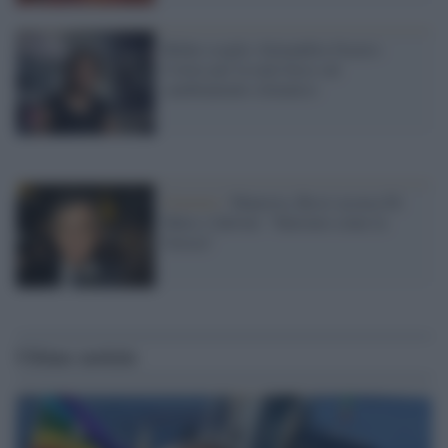
Biden sceglie Alexandria Ocasio-
Cortez per la task force sul
cambiamento climatico
Governo /
Manovra, Rossi accusa Di
Maio e Salvini: "finiremo come la
Grecia"
Ultime notizie