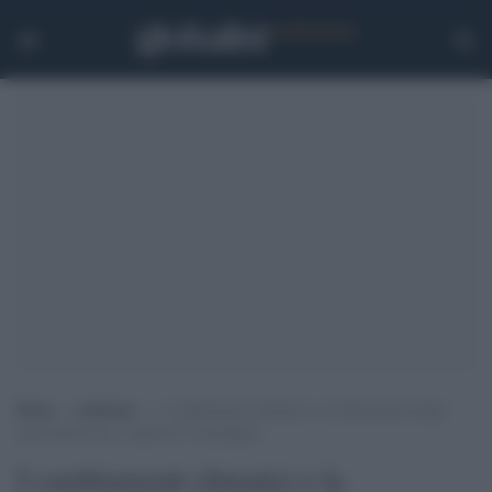
Home
>
Ambiente
>
I cambiamenti climatici e la depressione degli
Inuit dell’Artico: malati di “solastalgia”
I cambiamenti climatici e la