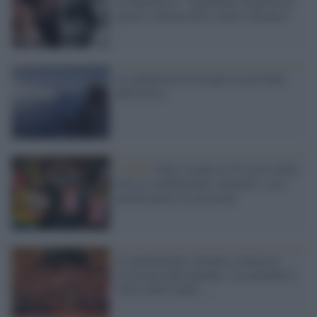
la Danimarca: "Impiantate migliaia di
spirali contraccettive senza consenso"
La spedizione di Google tra gli Inuit
dell'Artico
Cop26 /
Italia scende al 30° posto nella
lotta al cambiamento climatico: ecco
perché perde tre posizioni
Il cambiamento climatico minaccia
l'esistenza dell'autunno: sta mutando il
colore delle foglie ...