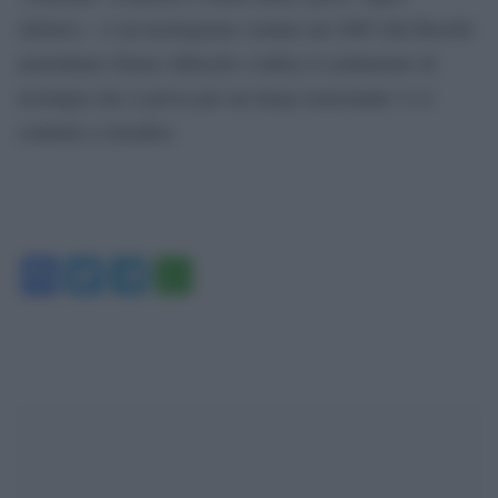
(dolore) – è un neologismo coniato nel 2003 dal filosofo
australiano Glenn Albrecht e indica il sentimento di
nostalgia che si prova per un luogo nonostante vi si
continui a risiedere.
Facebook
Twitter
Telegram
WhatsApp