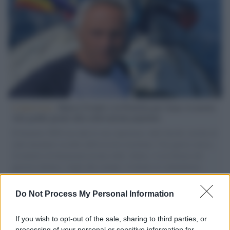
L'intervista /
Marco Croatti e la Flottilla per Gaza: le nostre
vele gonfie grazie alla sollevazione popolare
Il Senatore M5S racconta la sua esperienza sulle barche cariche di
aiuti umanitari assalite dall'esercito israeliano. Una guerra atroce,
il tentativo di disumanizzazione delle vittime, il servilismo del
governo italiano e degli altri europei, il ritorno al colonialismo.
L'importanza dei movimenti.
Do Not Process My Personal Information
Tel Aviv /
La “vittoria totale” di Israele significa una guerra
senza fine
If you wish to opt-out of the sale, sharing to third parties, or
processing of your personal or sensitive information for