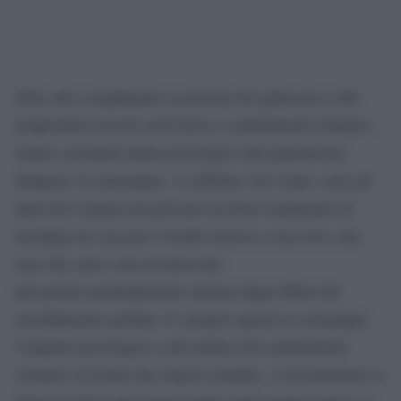
Oltre allo scioglimento accelerato dei ghiacciai e alle
temperature record, nell’Artico i cambiamenti climatici
stanno causando danni psicologici alle popolazioni
indigene: la solastalgia. A soffrirne, fra i tanti, sono gli
Inuit del Canada che provano un forte sentimento di
nostalgia da casa pur vivendo ancora a casa loro, una
casa che, però, non riconoscono
più poiché profondamente alterata dagli effetti del
riscaldamento globale. E’ proprio questa la solastalgia:
l’impatto psicologico e più intimo dei cambiamenti
climatici avvertito dai singoli cittadini. A documentare la