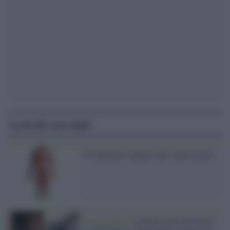
Articoli correlati
Il calendario chimico del corpo umano
Groenlandia /
Le donne inuit accusano