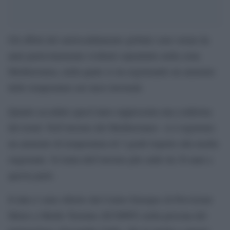
Gli effetti del surriscaldamento globale sono ormai da
anni particolarmente evidenti soprattutto nella zona
Mediterranea, nella quale si sta registrando un aumento
delle temperature nei mesi invernali.
Quanto accaduto quest’anno rappresenta una conferma
del trend. Nell’inverno del Mediterraneo si è registrato
un aumento di temperatura di 3 gradi rispetto alla media
stagionale. Si tratta dell’inverno più caldo da 30 anni a
questa parte.
Il dato è stato riferito dal Centro Europeo di Previsioni
Meteo a Medio Termine (ECMWF) nella persona del