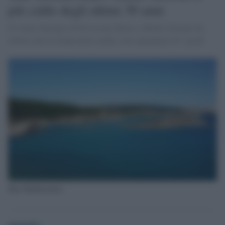
più caldo degli ultimi 30 anni
Il Centro Europeo di Previsioni Meteo a Medio Termine ha
riferito che le temperature medie sono aumentate di 3 gradi.
Mar Mediterraneo
globalist