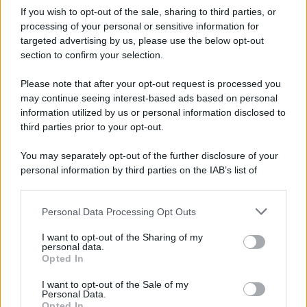
contratto per un rudimentale avamposto militare a Gaza
If you wish to opt-out of the sale, sharing to third parties, or
processing of your personal or sensitive information for
targeted advertising by us, please use the below opt-out
section to confirm your selection.
L'evento /
La Sila diventa un palcoscenico naturale: nasce “A
Farla Amare Comincia Tu – Opera Sila”
Please note that after your opt-out request is processed you
may continue seeing interest-based ads based on personal
information utilized by us or personal information disclosed to
third parties prior to your opt-out.
Il ricordo /
Le radici di Francesco Guccini
You may separately opt-out of the further disclosure of your
personal information by third parties on the IAB’s list of
downstream participants.
Personal Data Processing Opt Outs
This information may also be disclosed by us to third parties
L'anniversario /
90 anni di Yves Saint Laurent, tra moda e
on the IAB’s List of Downstream Participants that may further
I want to opt-out of the Sharing of my
scandali
disclose it to other third parties.
personal data.
Opted In
Please note that this website/app uses one or more Google
services and may gather and store information including but
I want to opt-out of the Sale of my
Personal Data.
not limited to your visit or usage behaviour. You may click to
Opted In