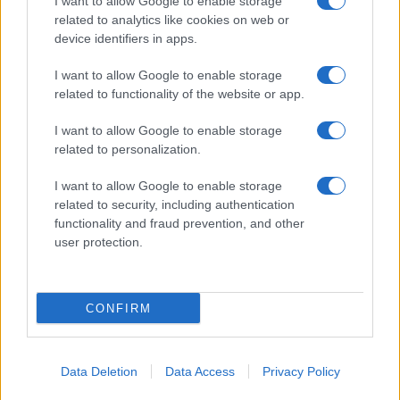
I want to allow Google to enable storage
Spettacolo
related to analytics like cookies on web or
Contributors
device identifiers in apps.
Wondernet
Facebook
I want to allow Google to enable storage
Giuliana Sgrena
related to functionality of the website or app.
Twitter
I want to allow Google to enable storage
Google News
related to personalization.
Mastodon
I want to allow Google to enable storage
related to security, including authentication
Cookie Policy
functionality and fraud prevention, and other
user protection.
Preferenze Privacy
CONFIRM
©2021 Globalist.it • All right reserved.
Data Deletion
Data Access
Privacy Policy
Syndication