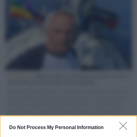
L'intervista /
Marco Croatti e la Flottilla per Gaza: le nostre
vele gonfie grazie alla sollevazione popolare
Il Senatore M5S racconta la sua esperienza sulle barche cariche di
aiuti umanitari assalite dall'esercito israeliano. Una guerra atroce,
il tentativo di disumanizzazione delle vittime, il servilismo del
governo italiano e degli altri europei, il ritorno al colonialismo.
L'importanza dei movimenti.
Do Not Process My Personal Information
Palestina /
Il Board of Peace di Trump assegna il primo