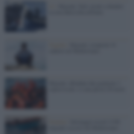
Ue /
Migranti, Tusk: pronti a chiudere
la rotta dalla Libia all'Italia
Tragedia /
Migranti, recuperati 10
cadaveri nel Mediterraneo
Migranti, affondano due gommoni. I
sopravvissuti: ci sono più di 239 morti
Dramma /
Salvataggio record: 6.500
migranti soccorsi nel Mediterraneo