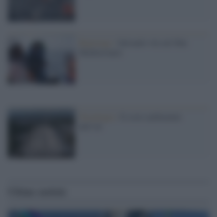
Reportage /
Salvando vite nel Mar
Mediterraneo
Tecnologia /
Il costo ambientale
dell’AI
Ultime notizie