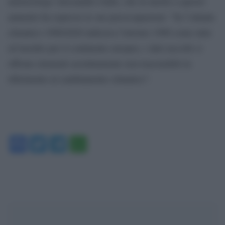
metereologo Alessandro Gallo, che in merito a questo
aumento ha espresso le sue preoccupazioni: “Se l’atlante
climatico 1990/2020 indicava l’inverno 1990 come mite
ed insolito per il continente europeo, i dati raccolti ci
offrono elementi assolutamente non trascurabili in
riferimento al cambiamento climatico”.
Facebook
Twitter
Telegram
WhatsApp