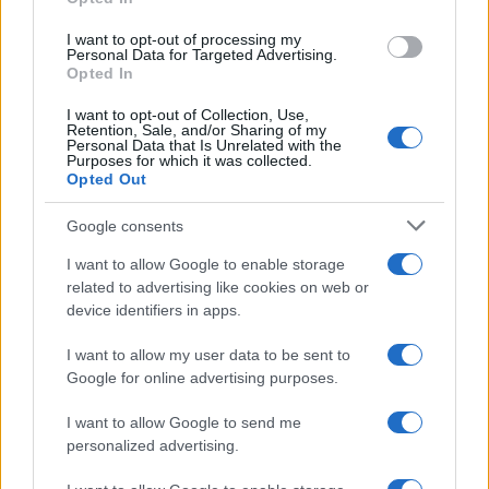
grant or deny consent to Google and its third-party tags to
use your data for below specified purposes in below Google
I want to opt-out of processing my
consent section.
Personal Data for Targeted Advertising.
Opted In
I want to opt-out of Collection, Use,
Retention, Sale, and/or Sharing of my
Personal Data that Is Unrelated with the
Purposes for which it was collected.
Opted Out
Syndication
Culture
Google consents
Salute
Globalist
I want to allow Google to enable storage
related to advertising like cookies on web or
Megachip
Globalscience
device identifiers in apps.
GiULia
Globalsport
I want to allow my user data to be sent to
Google for online advertising purposes.
Prima Pagina
I want to allow Google to send me
personalized advertising.
Giornale dello
Chi siamo