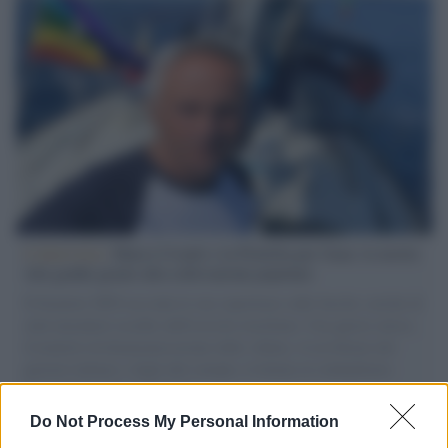
L'intervista /
Marco Croatti e la Flottilla per Gaza: le nostre
vele gonfie grazie alla sollevazione popolare
Il Senatore M5S racconta la sua esperienza sulle barche cariche di
aiuti umanitari assalite dall'esercito israeliano. Una guerra atroce,
il tentativo di disumanizzazione delle vittime, il servilismo del
governo italiano e degli altri europei, il ritorno al colonialismo.
L'importanza dei movimenti.
Do Not Process My Personal Information
Musica /
Al maestro Francesco Guccini