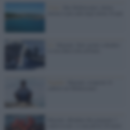
Clima /
Mar Mediterraneo: ultimo
inverno il più caldo degli ultimi 30 anni
Ue /
Migranti, Tusk: pronti a chiudere
la rotta dalla Libia all'Italia
Tragedia /
Migranti, recuperati 10
cadaveri nel Mediterraneo
Migranti, affondano due gommoni. I
sopravvissuti: ci sono più di 239 morti