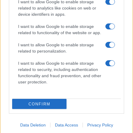
I want to allow Google to enable storage
Spettacolo
related to analytics like cookies on web or
Contributors
device identifiers in apps.
Wondernet
Facebook
I want to allow Google to enable storage
Giuliana Sgrena
related to functionality of the website or app.
Twitter
I want to allow Google to enable storage
Google News
related to personalization.
Mastodon
I want to allow Google to enable storage
related to security, including authentication
Cookie Policy
functionality and fraud prevention, and other
user protection.
Preferenze Privacy
CONFIRM
©2021 Globalist.it • All right reserved.
Data Deletion
Data Access
Privacy Policy
Syndication