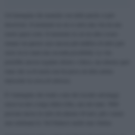
Un’immagine che neanche con mille parole si può
descrivere. Il momento in cui si salva una vita da una
morte quasi certa. Il momento in cui un altro essere
umano (in questo caso ancora più indifeso di altri) può
avere tra le mani una seconda possibilità. La vita
potrebbe ancora regalare dolore e fatica, ma almeno quel
mare che sa di morte non ha preso un’altra anima
innocente in cerca di salvezza.
È l’immagine che risale a uno dei recente salvataggi
messi in atto a largo della Libia, uno dei tanti. 5000
persone messe in salvo da almeno 40 navi, più o meno
una settimana fa. Nel bilancio anche una vittima.