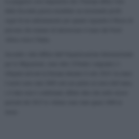
La peggiore crisi migratoria che l’Europa abbia visto
dalla Seconda guerra mondiale sta mostrando pochi
segni di un rallentamento per quanto riguarda il flusso di
persone che tentano di attraversare il mare dal Nord
Africa verso l’Italia.
Secondo i dati diffusi dall’Organizzazione Internazionale
per le Migrazioni, sono oltre 225mila i migranti e i
rifugiati arrivati in Europa durante il solo 2016 via mare.
I morti sono stati 2889 solo nei primi sei mesi dell’anno,
e il dato non è confortante affatto dato che nello stesso
periodo del 2015 le vittime sono state quasi 1000 in
meno.