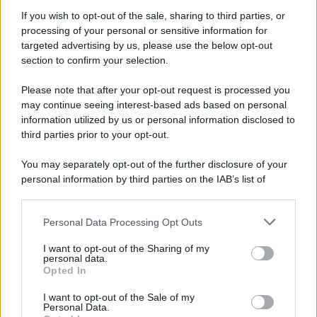
If you wish to opt-out of the sale, sharing to third parties, or
processing of your personal or sensitive information for
targeted advertising by us, please use the below opt-out
section to confirm your selection.
Il ricordo /
Quando Guccini raccontava le "Cronache
epafaniche": l'intervista all'artista che si definiva un
Please note that after your opt-out request is processed you
'narratore'
may continue seeing interest-based ads based on personal
information utilized by us or personal information disclosed to
third parties prior to your opt-out.
Lo studio /
Disinformazione russa e destra: anche la
You may separately opt-out of the further disclosure of your
macchina propagandistica di Putin dietro la crisi di Ceuta
personal information by third parties on the IAB’s list of
downstream participants.
Personal Data Processing Opt Outs
This information may also be disclosed by us to third parties
Tendenze /
Sale il numero degli acquisti online in Europa e
on the IAB’s List of Downstream Participants that may further
I want to opt-out of the Sharing of my
aumentano le vendite di articoli second hand
disclose it to other third parties.
personal data.
Opted In
Please note that this website/app uses one or more Google
services and may gather and store information including but
I want to opt-out of the Sale of my
Personal Data.
not limited to your visit or usage behaviour. You may click to