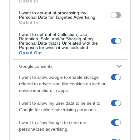
Opted In
grant or deny consent to Google and its third-party tags to
use your data for below specified purposes in below Google
I want to opt-out of processing my
consent section.
Personal Data for Targeted Advertising.
Opted In
I want to opt-out of Collection, Use,
Retention, Sale, and/or Sharing of my
Personal Data that Is Unrelated with the
Purposes for which it was collected.
Opted Out
Syndication
Culture
Google consents
Salute
Globalist
I want to allow Google to enable storage
related to advertising like cookies on web or
Megachip
Globalscience
device identifiers in apps.
GiULia
Globalsport
I want to allow my user data to be sent to
Google for online advertising purposes.
Prima Pagina
I want to allow Google to send me
personalized advertising.
Giornale dello
Chi siamo