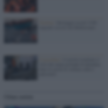
Dramma /
Salvataggio record: 6.500
migranti soccorsi nel Mediterraneo
Cisgiordania /
L’esercito israeliano si
ritira dal campo profughi di Qalandiya
dopo tre giorni di violenze contro i
palestinesi
Ultime notizie