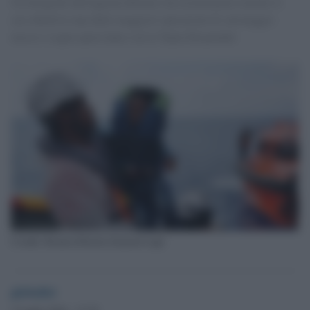
Un fotografo dell'agenzia Reuters ha testimoniato tramite il
suo obiettivo una delle maggiori operazioni di salvataggio
messe a segno quest'anno con la Topaz Responder
Crediti: Reuters/Darrin Zammit Lupi
globalist