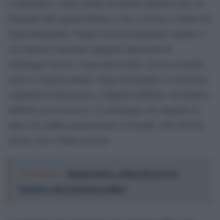
L’immagine è stata scattata da Darrin Zammit Lupi, un
fotografo dell’agenzia Reuters, che si trovava a bordo del
Topaz Responder. Proprio lui ha testimoniato tramite il
suo obiettivo una delle maggiori operazioni di
salvataggio messe a segno quest’anno, che ha coinvolto
anche la marina italiana. Topaz Responder è la missione
congiunta di Emergency e Migrant Offshore Aid Station
(MOAS) per la ricerca e il salvataggio dei migranti in
mare sul confine più pericoloso al mondo. Dal 2014 ha
salvato circa 15mila persone
Leggi anche:
Immigrazione: calano gli arrivi in
Europa e sale la tensione politica