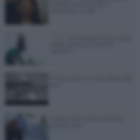
mobilità, incentivi per bici e
monopattini e sui bus ..."
Video /
103 chilometri in bici e con un
pallone sulla testa: è record di
equilibrio
Vicenza: muore a 13 anni cadendo dalla
bici
Andare a lavoro in bici o col bus fa
bene alla salute