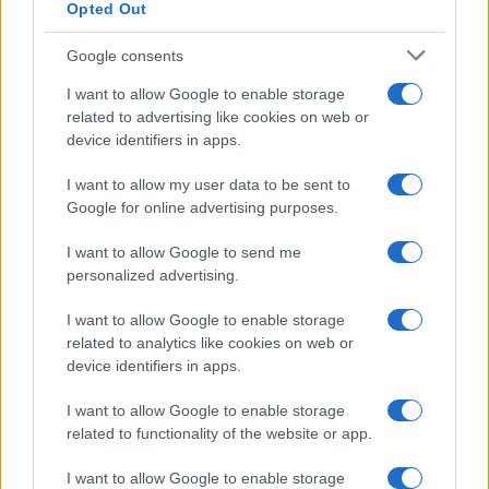
Opted Out
Syndication
Culture
Google consents
Salute
Globalist
I want to allow Google to enable storage
related to advertising like cookies on web or
Megachip
Globalscience
device identifiers in apps.
GiULia
Globalsport
I want to allow my user data to be sent to
Google for online advertising purposes.
Prima Pagina
I want to allow Google to send me
personalized advertising.
Giornale dello
Chi siamo
I want to allow Google to enable storage
Spettacolo
related to analytics like cookies on web or
Contributors
device identifiers in apps.
Wondernet
Facebook
I want to allow Google to enable storage
Giuliana Sgrena
related to functionality of the website or app.
Twitter
I want to allow Google to enable storage