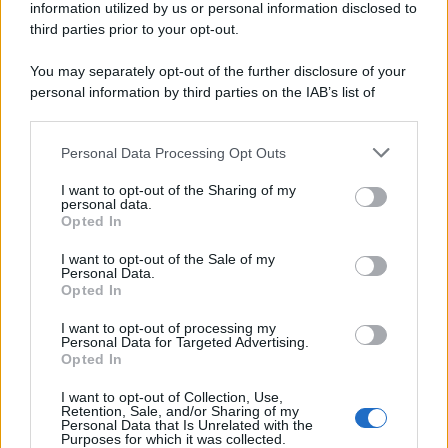
information utilized by us or personal information disclosed to
third parties prior to your opt-out.
La scoperta /
Oplontis, le vittime dell’eruzione del Vesuvio
You may separately opt-out of the further disclosure of your
furono più numerose del previsto
personal information by third parties on the IAB’s list of
downstream participants.
Personal Data Processing Opt Outs
This information may also be disclosed by us to third parties
Il medagliere /
Europei di nuoto: Pellecani guida una super
on the IAB’s List of Downstream Participants that may further
I want to opt-out of the Sharing of my
Italia
disclose it to other third parties.
personal data.
Opted In
Please note that this website/app uses one or more Google
services and may gather and store information including but
I want to opt-out of the Sale of my
Personal Data.
not limited to your visit or usage behaviour. You may click to
Opted In
grant or deny consent to Google and its third-party tags to
use your data for below specified purposes in below Google
I want to opt-out of processing my
consent section.
Personal Data for Targeted Advertising.
Opted In
I want to opt-out of Collection, Use,
Retention, Sale, and/or Sharing of my
Personal Data that Is Unrelated with the
Purposes for which it was collected.