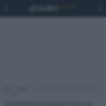
Home
>
Ambiente
>
Arnold Schwarzenegger in bici con Greta: “E’ la
mia eroina”
Arnold Schwarzenegger in bici con