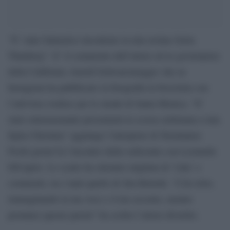
“E’ stato fantastico incontrare la mia eroina Greta
Thunberg”. E’ il commento dell’attore ed ex governatore
della California Arnold Schwarzenegger che su
Instagram ha pubblicato la fotografia in bicicletta con
l’attivista svedese per le strade di Santa Monica. “E’
stato entusiasmante presentarla la scorsa settimana a mia
figlia Christina” aggiunge l’interprete di Terminator.
Pochi giorni fa l’incontro della sedicenne con Leonardo
DiCaprio. Lo scatto ha ottenuto migliaia di ‘Like’ e
commenti, tra i tanti quello di Jim Belushi. “L’ho letto,
immaginando la tua voce e il tuo accento, mentre
pronunci queste parole” ha scritto l’attore divertito.