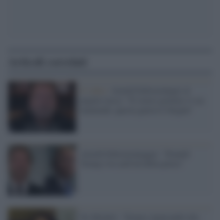
Articoli correlati
Il video /
Arnold Schwarzneger al
popolo russo: "Il vostro governo vi sta
mentendo, questa guerra è illegale"
Arnold Schwarzenegger: "Donald
Trump vive nell'età della pietra"
De Micheli: "Stiamo ripensando alla