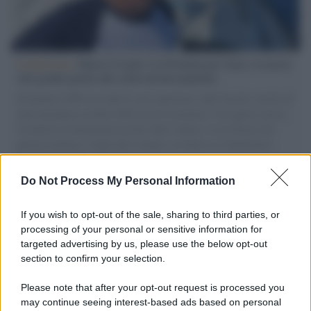
L'intervista /
Marco Croatti e la Flottilla per Gaza: le nostre
vele gonfie grazie alla sollevazione popolare
Il Senatore M5S racconta la sua esperienza sulle barche cariche di
aiuti umanitari assalite dall'esercito israeliano. Una guerra atroce,
il tentativo di disumanizzazione delle vittime, il servilismo del
governo italiano e degli altri europei, il ritorno al colonialismo.
L'importanza dei movimenti.
Do Not Process My Personal Information
Tel Aviv /
La “vittoria totale” di Israele significa una guerra
senza fine
If you wish to opt-out of the sale, sharing to third parties, or
processing of your personal or sensitive information for
targeted advertising by us, please use the below opt-out
section to confirm your selection.
Vangelo /
La vita si intreccia con le paure come il giorno
succede alla notte
Please note that after your opt-out request is processed you
may continue seeing interest-based ads based on personal