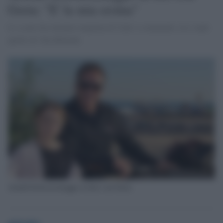
Greta: "E' la mia eroina"
Lo scatto ha ottenuto migliaia di 'Like' e commenti, tra i tanti
quello di Jim Belushi.
Arnold Schwarzenegger in bici con Greta
globalist