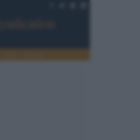
Sport
Tendenze