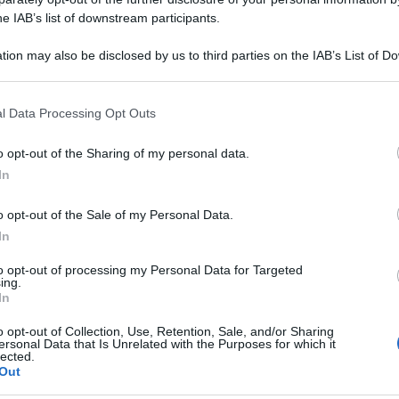
he IAB’s list of downstream participants.
tion may also be disclosed by us to third parties on the IAB’s List of 
 that may further disclose it to other third parties.
 that this website/app uses one or more Google services and may gath
l Data Processing Opt Outs
including but not limited to your visit or usage behaviour. You may click 
 to Google and its third-party tags to use your data for below specifi
o opt-out of the Sharing of my personal data.
ogle consent section.
In
o opt-out of the Sale of my Personal Data.
tanno indagando su un grave episodio avvenuto
In
iziano di 53 anni, residente a Milano e
to opt-out of processing my Personal Data for Targeted
stato abbandonato in gravi condizioni nel
ing.
In
zina. L’uomo, secondo quanto dichiarato, sarebbe
o opt-out of Collection, Use, Retention, Sale, and/or Sharing
entre lavorava in un cantiere.
ersonal Data that Is Unrelated with the Purposes for which it
lected.
Out
stivo intervento del gestore della pompa di