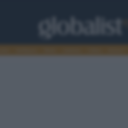
omia
Intelligence
Media
Ambiente
Cultura
Scienza