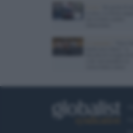
Il caso /
Sei giorni di la
al mese. La favola spag
che in Italia sembra
fantascienza
Il commento /
“Non è fi
finché non è finita”: la
filosofia di Lovaglio di 
a chi vuol prendersi la
storica banca senese
Ch
Co
Fa