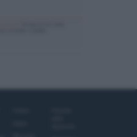
iversario /
90 anni di Yves Saint
nt, tra moda e scandali
Culture
Giornale
dello
Salute
Spettacolo
Megachip
nce