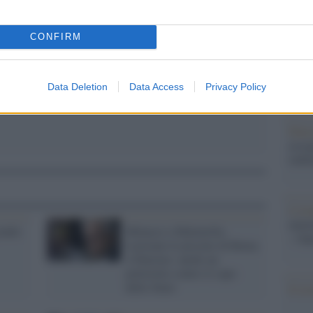
Il Se
pp
barch
dall'e
CONFIRM
tentat
servil
europ
Data Deletion
Data Access
Privacy Policy
dei m
Pales
asseg
rudi
L'eve
natu
endo:
Minacce a Mattarella.
– Ope
Lavorano le procure di Roma
e Palermo: anche un
poliziotto contro il capo
dello Stato
Il ri