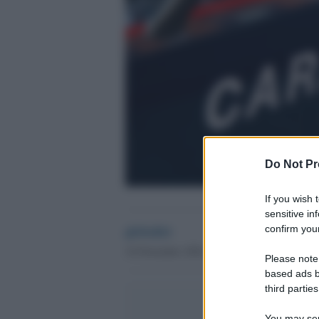
Do Not Pr
If you wish 
sensitive in
globalist
confirm your
16 Novembre 2024 - 16.26
Please note
based ads b
third parties
You may sepa