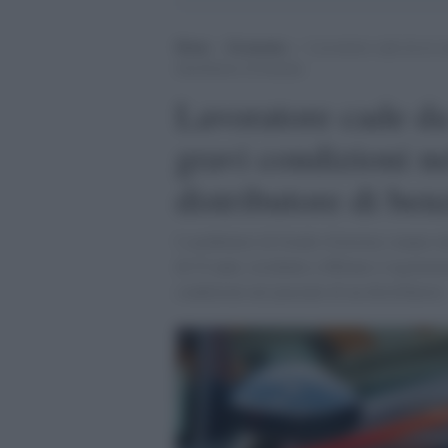
Home
>
Economia
>
Lavoratore cade da tre m
distributore di benzina
Lavoratore cade da
gravi condizioni ne
distributore di ben
I carabinieri di Grado (Gorizia) stanno i
di 53 anni, residente a Milano e regolarme
condizioni nel piazzale di un distributore