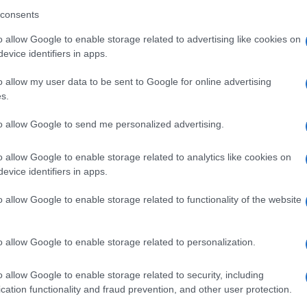
edere aiuto, è stato trasportato in codice rosso in
consents
nostante le gravi lesioni riportate, le sue
o allow Google to enable storage related to advertising like cookies on
pericolo di vita.
evice identifiers in apps.
o allow my user data to be sent to Google for online advertising
 l’operaio sia stato abbandonato sul posto dai
Ulti
s.
tare che si risalisse al cantiere e al datore di
to allow Google to send me personalized advertising.
8. La distanza tra il distributore e il luogo
uesta ipotesi.
o allow Google to enable storage related to analytics like cookies on
evice identifiers in apps.
disponibile è quella della vittima, che però non
o allow Google to enable storage related to functionality of the website
ccaduto. Le indagini sono in corso per ricostruire
ntuali responsabilità.
o allow Google to enable storage related to personalization.
L'int
Gaza:
o allow Google to enable storage related to security, including
solle
cation functionality and fraud prevention, and other user protection.