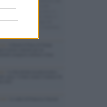
natore M5S racconta la sua esperienza sulle
e cariche di aiuti umanitari assalite
sercito israeliano. Una guerra atroce, il
ivo di disumanizzazione delle vittime, il
ismo del governo italiano e degli altri
ei, il ritorno al colonialismo. L'importanza
ovimenti.
tina /
Il Board of Peace di Trump
na il primo contratto per un
mentale avamposto militare a Gaza
nto /
La Sila diventa un palcoscenico
rale: nasce “A Farla Amare Comincia Tu
ra Sila”
cordo /
Le radici di Francesco Guccini