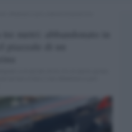
etri: abbandonato in gravi condizioni nel piazzale di un
 tre metri: abbandonato in
l piazzale di un
zina
ndagando su un episodio che ha visto un operaio egiziano
nte presente in Italia, è stato abbandonato in gravi