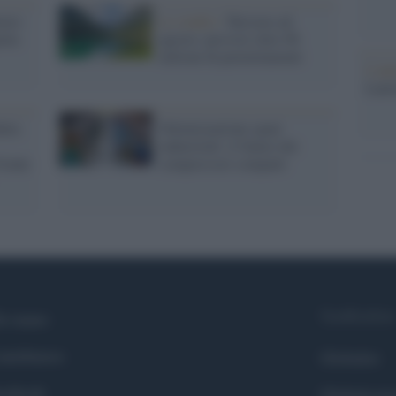
voro
Lo studio /
Turismo ad
nola
agosto: previsti oltre 96
milioni di pernottamenti
L'ann
Laure
nita
Ottimizzazione spazi
industriali: il futuro dei
fronte
compressori compatti
Syndication
i siamo
ntributors
Globalist
cebook
Globalscie