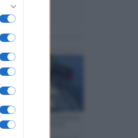
me notizie
ervista /
Marco Croatti e la Flottilla per
 le nostre vele gonfie grazie alla
vazione popolare