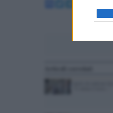
Facebook
Twitter
Telegram
WhatsA
Articoli correlati
Quelli che andavano dic
"Ci rubano il lavoro..."