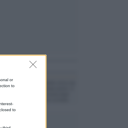
i anche
sonal or
Lavoro /
Fiorentini cresce ma
ection to
i lavoratori restano poveri: il
caso svela il sistema degli
appalti al ribasso in Italia
nterest-
closed to
 third