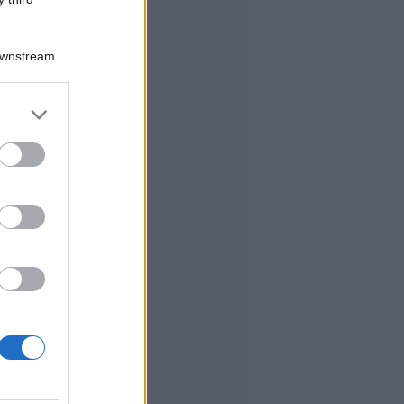
Downstream
er and store
to grant or
ed purposes