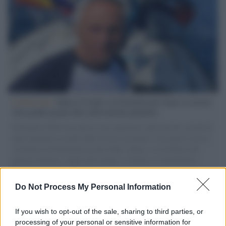
L'intervista /
Marco Croatti e la Flottilla per Gaza: le nostre
vele gonfie grazie alla sollevazione popolare
Il Senatore M5S racconta la sua esperienza sulle barche cariche di
aiuti umanitari assalite dall'esercito israeliano. Una guerra atroce,
il tentativo di disumanizzazione delle vittime, il servilismo del
governo italiano e degli altri europei, il ritorno al colonialismo.
L'importanza dei movimenti.
Do Not Process My Personal Information
Il caso /
Trump ha quasi esaurito l'arsenale Usa, ma il
tycoon smentisce
If you wish to opt-out of the sale, sharing to third parties, or
processing of your personal or sensitive information for