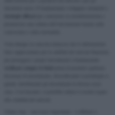
investitori stessi. È fondamentale sviluppare strumenti e
strategie efficaci
per contrastare la misinformazione e
promuovere una cultura dell’investimento basata sulla
conoscenza e sulla razionalità.
Vista dunque la concreta minaccia che le informazioni
false rappresentano per la stabilità dei mercati finanziari,
per proteggere i propri investimenti è fondamentale
verificare sempre le fonti
prima di prendere qualsiasi
decisione di investimento, diversificando il portafoglio e,
quindi, distribuendo gli investimenti in diverse asset
class. Così facendo, si potrebbe ridurre il rischio legato
alla volatilità dei mercati.
Ultimo step – non meno importante – è affidarsi a