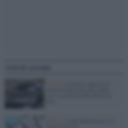
Articoli correlati
Firenze /
La Finanza sequestra 41
milioni di euro a un uomo d'affari
russo: la richiesta dalle autorità di
Kiev
Finanza /
L’Open Banking atterra in
Banca del Fucino