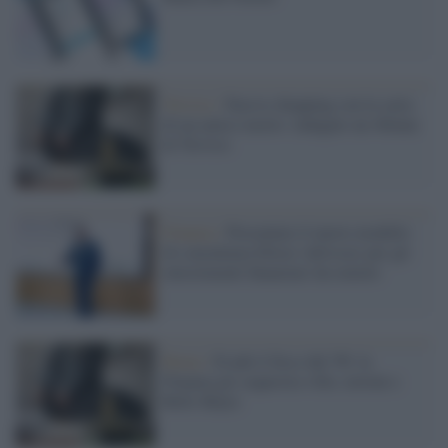
Treviso /
Faceva shopping con la carta
di un amico morto: indagato un 40enne
di Treviso
Finanza /
Presentato il nuovo modello
di consulenza Direct Advisory per gli
investimenti finanziari da remoto
Roma /
Evade il fisco dal '99: la
Finanza gli sequestra ville, terreni e
Rolls Royce