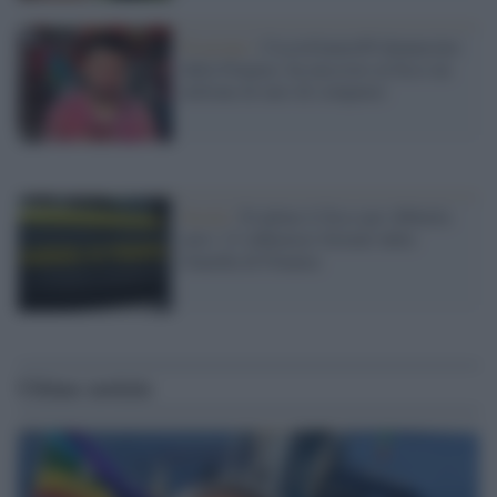
Evasione /
CiccioGamer89 denunciato
dalla Finanza: ha nascosto al fisco un
milione di euro di compensi
Social /
Evadono il fisco per 400mila
euro: 21 influencer fermati dalla
Guardia di Finanza
Ultime notizie