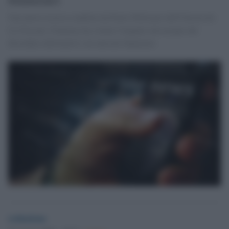
Una nuova ricerca condotta da Paolo Pellizzari dell'Università
Ca' Foscari (Venezia) ha svelato l'impatto devastante del
disordine informativo sui mercati finanziari.
redazione