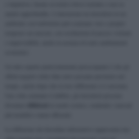
e impulsive, basate su trend a breve termine e non su
analisi approfondite. L’interazione tra investitori in un
ambiente così turbolento può scatenare vere e proprie
tempeste sui mercati, con oscillazioni di prezzo violente
e imprevedibili, anche in assenza di reali cambiamenti
economici.
Un altro aspetto particolarmente preoccupante è che gli
effetti negativi delle fake news possano persistere nel
tempo, anche dopo che la loro diffusione si è arrestata.
Una volta seminato il dubbio, gli investitori possono
diffidenti
diventare
in modo cronico, rendendo i mercati
più instabili e meno efficienti.
La diffusione del disordine informativo rappresenta una
sfida enorme per i regolatori dei mercati e per gli