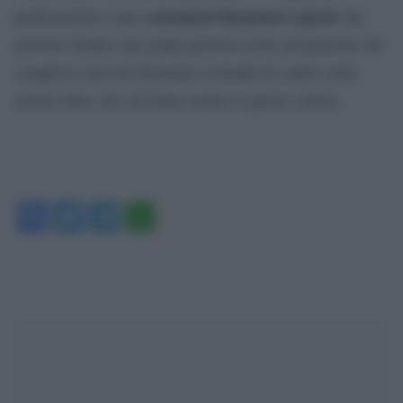
consulenti finanziari esperti
professionisti come
che
possono fornire una guida preziosa nella navigazione dei
complessi mercati finanziari evitando di cadere nelle
notizie false che circolano anche in questo settore.
Facebook
Twitter
Telegram
WhatsApp