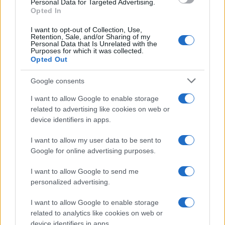
Personal Data for Targeted Advertising.
Opted In
I want to opt-out of Collection, Use,
Retention, Sale, and/or Sharing of my
Personal Data that Is Unrelated with the
Purposes for which it was collected.
Opted Out
Syndication
Culture
Google consents
Salute
Globalist
I want to allow Google to enable storage
related to advertising like cookies on web or
Megachip
Globalscience
device identifiers in apps.
GiULia
Globalsport
I want to allow my user data to be sent to
Google for online advertising purposes.
Prima Pagina
I want to allow Google to send me
personalized advertising.
Giornale dello
Chi siamo
I want to allow Google to enable storage
Spettacolo
related to analytics like cookies on web or
Contributors
device identifiers in apps.