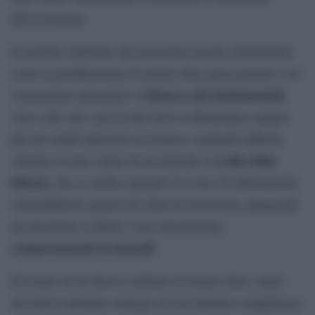
dell’economia.
Il modello elaborato dai ricercatori mostra chiaramente
come la proliferazione di notizie false possa portare a tre
distacco dai fondamentali
conseguenze principali: il
,
vale a dire che i prezzi dei titoli si allontanano sempre
più dai solidi indicatori economici, rendendo difficile
crollo della
valutare il reale valore di un’azienda; il
fiducia
, che si verifica quando l’eccesso di informazioni
contraddittorie genera un clima di incertezza, spingendo
gli investitori a ridurre i loro investimenti;
comportamenti irrazionali
Di fronte ad un flusso continuo di notizie false, molti
investitori adottano strategie di investimento semplificate