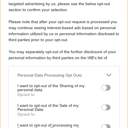
targeted advertising by us, please use the below opt-out
section to confirm your selection.
Chiesa /
Papa Leone XIV denuncia le violenze in Ucraina e
Russia e chiede il rispetto del diritto umanitario e della
Please note that after your opt-out request is processed you
diplomazia
may continue seeing interest-based ads based on personal
information utilized by us or personal information disclosed to
third parties prior to your opt-out.
Il centenario /
A L'Aquila arriva la mostra "Tito, 100 anni
You may separately opt-out of the further disclosure of your
attraverso la forma"
personal information by third parties on the IAB’s list of
downstream participants.
Personal Data Processing Opt Outs
This information may also be disclosed by us to third parties
Il medagliere /
Europei di nuoto: Pellecani guida una super
on the IAB’s List of Downstream Participants that may further
I want to opt-out of the Sharing of my
Italia
disclose it to other third parties.
personal data.
Opted In
Please note that this website/app uses one or more Google
services and may gather and store information including but
I want to opt-out of the Sale of my
Personal Data.
not limited to your visit or usage behaviour. You may click to
Opted In
grant or deny consent to Google and its third-party tags to
use your data for below specified purposes in below Google
I want to opt-out of processing my
consent section.