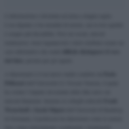
L’informazione è diventata un’arma a doppio taglio.
L’era digitale ci ha inondati di notizie, ma la loro qualità
è sempre più discutibile. Post sui social, articoli
tendenziosi, tweet ingannevoli e titoli clickbait creano un
difficile distinguere il vero
caos informativo che rende
dal falso
, persino per gli esperti.
Paolo
A dimostrarlo è il un nuovo studio condotto da
Pellizzari
dell’Università Ca’ Foscari Venezia, il quale
ha svelato l’impatto devastante delle fake news sui
Frank
mercati finanziari. Insieme ai colleghi tedeschi
Westerhoff
Sarah Mignot
e
dell’Università di Bamberg
in Germania, il professore ha dimostrato come le notizie
false stiano letteralmente scardinando i fondamenti