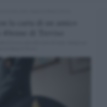
ta di un amico morto: indagato un 40enne di Treviso
n la carta di un amico
 40enne di Treviso
redito di un suo conoscente morto da tempo. Indagato per
to un 40enne di Treviso.