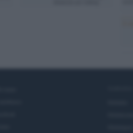
tecno
denunciato per stalking
Il co
Syndication
i siamo
ntributors
Globalist
cebook
Globalscie
itter
Globalsport