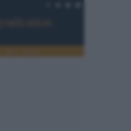
Sport
Tendenze