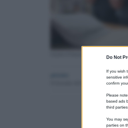
Guardia di Finanza
Do Not Pr
If you wish 
globalist
sensitive in
26 Settembre 2023 - 09.47
confirm your
Please note
based ads b
third parties
You may sepa
parties on t