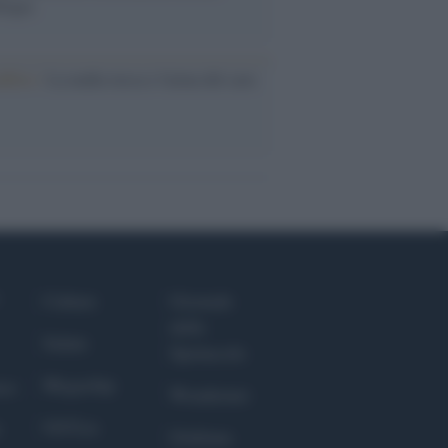
logia
nflitto /
La mafia russa e l'arma del caos
Culture
Giornale
dello
Salute
Spettacolo
Megachip
nce
Wondernet
GiULia
Giuliana