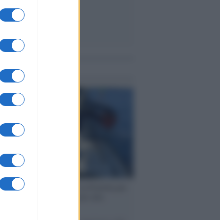
me notizie
ervista /
Marco Croatti e la Flottilla per
 le nostre vele gonfie grazie alla
vazione popolare