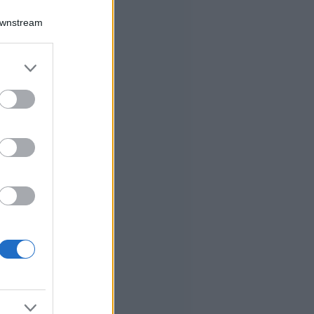
Downstream
er and store
to grant or
ed purposes