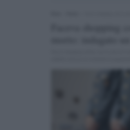
Home
>
Notizie
>
Faceva shopping con la car
Faceva shopping co
morto: indagato un
Faceva shopping online con la carta di c
indebito utilizzo di strumenti di pagamen