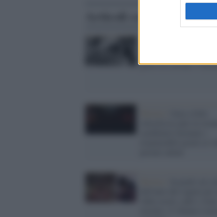
Articoli correlati
Cinema /
"Piccolo Scri
Trevisano": la città rico
genio di Luciano Vince
Treviso /
Gara a folle
velocità tra auto in strad
carabinieri fermano i
responsabili grazie ai v
postati online
Treviso /
In piedi sul c
dell'auto del cugino per
sfida social, cade e vien
travolto: il 18enne è mo