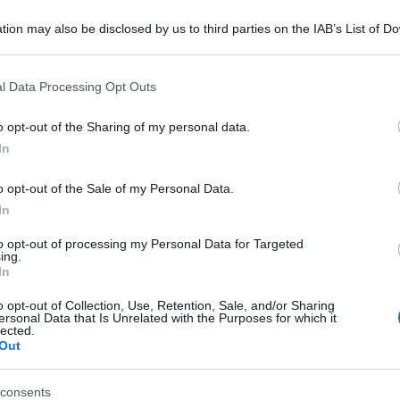
tion may also be disclosed by us to third parties on the IAB’s List of 
 that may further disclose it to other third parties.
 that this website/app uses one or more Google services and may gath
l Data Processing Opt Outs
including but not limited to your visit or usage behaviour. You may click 
 to Google and its third-party tags to use your data for below specifi
o opt-out of the Sharing of my personal data.
ogle consent section.
In
a di credito di un suo conoscente, che però era
o opt-out of the Sale of my Personal Data.
Treviso
0enne di
è indagato dalla Guardia di
In
defunto
 degli eredi del
è accusato di indebito
to opt-out of processing my Personal Data for Targeted
to. La somma spesa ammonterebbe a 4mila euro.
ing.
In
la presentata dai parenti dell’anziano deceduto
o opt-out of Collection, Use, Retention, Sale, and/or Sharing
ersonal Data that Is Unrelated with the Purposes for which it
ari anomali. Acquisti online che sarebbero stati
lected.
Out
ne, un ex medico in pensione.
consents
ato, dopo aver lasciato i propri dati – dal numero