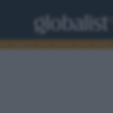
omia
Intelligence
Media
Ambiente
Cultura
Scienza