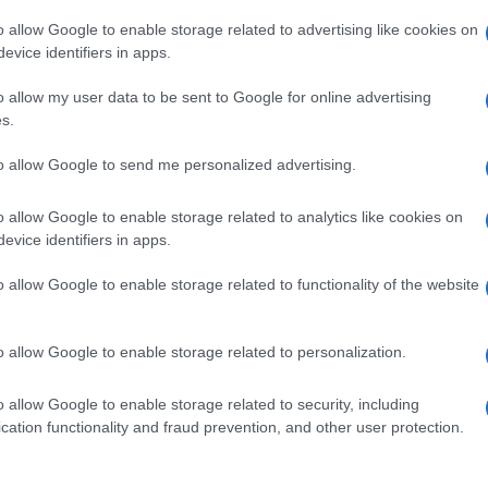
ettronica e l’indirizzo di consegna – sul sito in
o allow Google to enable storage related to advertising like cookies on
evice identifiers in apps.
n caso di rinvio a giudizio, il 40enne rischia una
lusione
multa da 310 a 1.550 euro
o allow my user data to be sent to Google for online advertising
e una
.
s.
Ulti
to allow Google to send me personalized advertising.
o allow Google to enable storage related to analytics like cookies on
pp
evice identifiers in apps.
o allow Google to enable storage related to functionality of the website
o allow Google to enable storage related to personalization.
o allow Google to enable storage related to security, including
L'int
cation functionality and fraud prevention, and other user protection.
Gaza:
solle