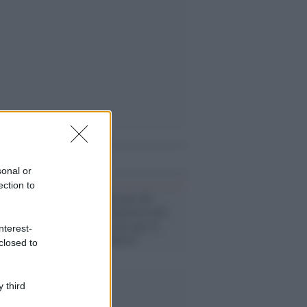
i anche
sonal or
ection to
Treviso /
Multe per chi
bestemmia, l'iniziativa del
Bar Sport: "5 euro per le
nterest-
bestemmie d'autore"
closed to
 third