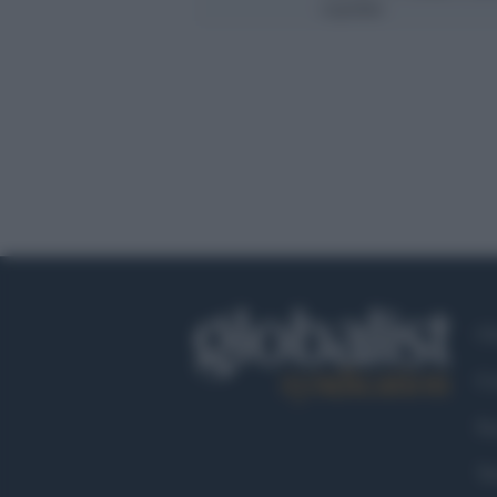
ospedale
Ch
Co
Fa
Tw