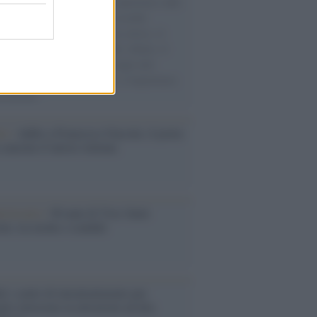
natore M5S racconta la sua esperienza sulle
e cariche di aiuti umanitari assalite
sercito israeliano. Una guerra atroce, il
ivo di disumanizzazione delle vittime, il
ismo del governo italiano e degli altri
ei, il ritorno al colonialismo. L'importanza
ovimenti.
tto /
Addio a Francesco Guccini, il poeta
 canzone d’autore italiana
iversario /
90 anni di Yves Saint
nt, tra moda e scandali
é i centri di intrattenimento per
lie investono in attrazioni ad alta