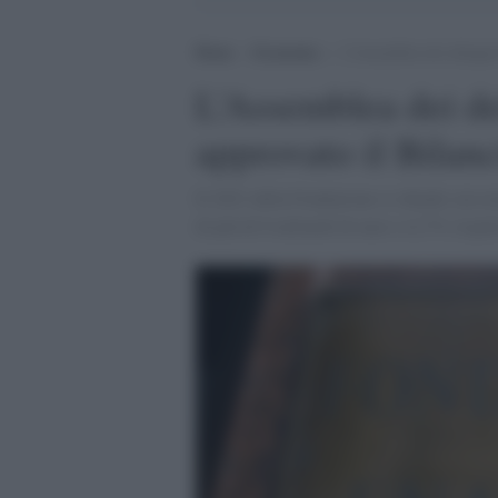
Home
>
Economia
>
L’Assemblea dei delegati
L’Assemblea dei de
approvato il Bilan
Il 2021 della Fondazione si chiude con av
di più di 8 miliardi di euro (+2,7% rispet