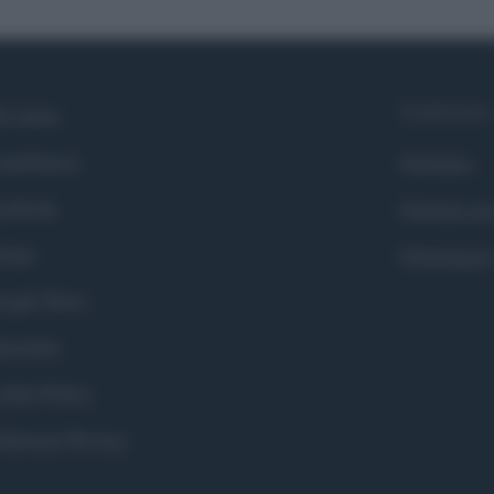
Syndication
i siamo
ntributors
Globalist
cebook
Globalscie
itter
Globalsport
ogle News
stodon
okie Policy
eferenze Privacy