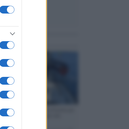
me notizie
ervista /
Marco Croatti e la Flottilla per
 le nostre vele gonfie grazie alla
vazione popolare