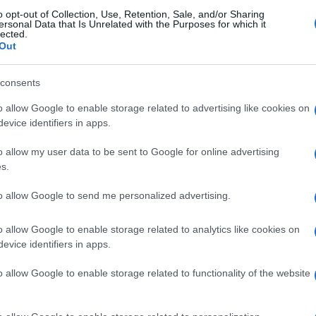
 gestione della Fondazione e del suo
o opt-out of Collection, Use, Retention, Sale, and/or Sharing
ersonal Data that Is Unrelated with the Purposes for which it
are, affinché questo possa rendere in maniera
lected.
Out
ributi degli iscritti. Oggi inizia una nuova
i stringerci intorno ad un unico tavolo
consents
Ulti
itti, pressati ed estenuati prima dal Covid-19 ed
o allow Google to enable storage related to advertising like cookies on
evice identifiers in apps.
 della guerra e dalla crisi energetica che
o allow my user data to be sent to Google for online advertising
s.
la Fondazione si è soffermato sulla necessità di
to allow Google to send me personalized advertising.
“È necessario
 favore del Sistema Italia:
il nostro Ente riveste nel panorama sociale
o allow Google to enable storage related to analytics like cookies on
evice identifiers in apps.
la capacità di incidere, realmente, nelle scelte
L'int
o allow Google to enable storage related to functionality of the website
zione sia giunta all’avvento di una nuova
Gaza:
solle
izzazione delle nostre professionalità che, da