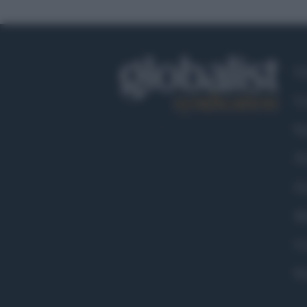
Ch
Co
Fa
Tw
Go
Ma
Co
Pr