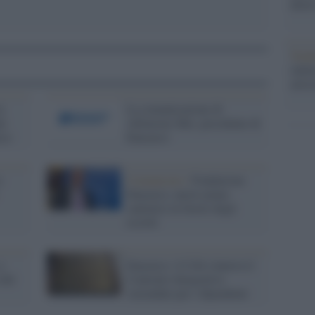
dietr
Tend
onlin
artic
a
La comunicazione di
le
Alfonsino Mei, presidente di
rco
Enasarco
o
Comunicato /
Fondazione
Enasarco, nuovo piano
sanitario in favore degli
iscritti
a
Enasarco: il CdA rinnova il
 del
Contratto Integrativo
Aziendale per i dipendenti