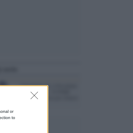
i anche
Consulentia 22, il Presidente
Enasarco Mei: “Il PNRR
sarà protagonista per rilancio
dell’Italia”
sonal or
ection to