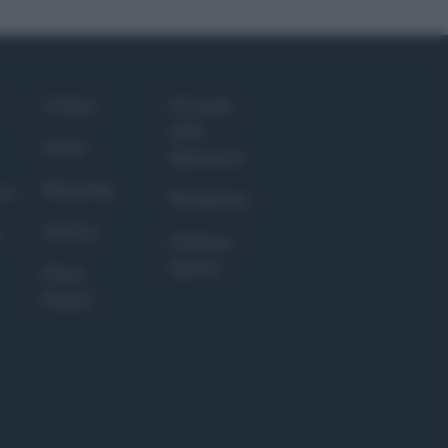
Culture
Giornale
dello
Salute
Spettacolo
Megachip
nce
Wondernet
GiULia
Giuliana
Sgrena
Prima
Pagina