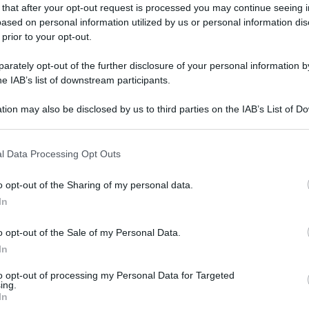
 that after your opt-out request is processed you may continue seeing i
ased on personal information utilized by us or personal information dis
 prior to your opt-out.
rately opt-out of the further disclosure of your personal information by
he IAB’s list of downstream participants.
tion may also be disclosed by us to third parties on the IAB’s List of 
 that may further disclose it to other third parties.
ndazione alla quale tanti guardano. Quest’oggi
 that this website/app uses one or more Google services and may gath
ha approvato all’unanimità dei presenti il
l Data Processing Opt Outs
including but not limited to your visit or usage behaviour. You may click 
a Fondazione si chiude con avanzo di 187 milioni
 to Google and its third-party tags to use your data for below specifi
o opt-out of the Sharing of my personal data.
ogle consent section.
è di più di 8 miliardi di euro (+2,7% rispetto
In
o opt-out of the Sale of my Personal Data.
Alfonsino Mei
In
nasarco
ha introdotto i lavori
’ordine del giorno la discussione del Bilancio
to opt-out of processing my Personal Data for Targeted
ing.
“I tempi difficili impongono in
 21 marzo scorso:
In