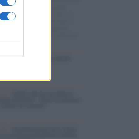
natore M5S racconta la sua esperienza sulle
e cariche di aiuti umanitari assalite
sercito israeliano. Una guerra atroce, il
ivo di disumanizzazione delle vittime, il
ismo del governo italiano e degli altri
ei, il ritorno al colonialismo. L'importanza
ovimenti.
ca /
Al maestro Francesco Guccini
cordo /
Quando Guccini raccontava le
ache epafaniche": l'intervista all'artista
i definiva un 'narratore'
udio /
Disinformazione russa e destra:
 la macchina propagandistica di Putin