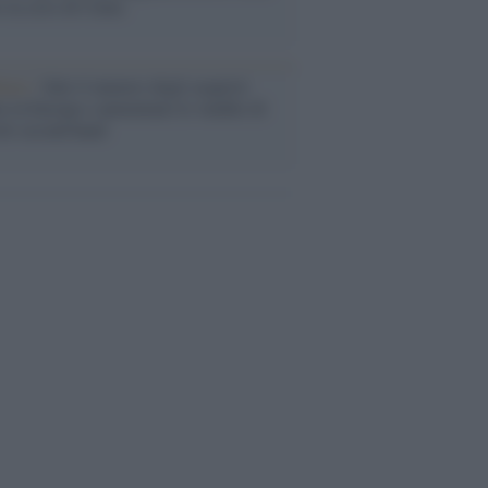
o la crisi di Ceuta
enze /
Sale il numero degli acquisti
e in Europa e aumentano le vendite di
oli second hand