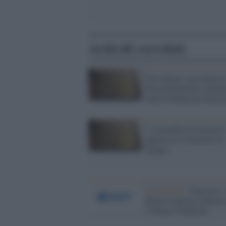
Articoli correlati
Previdenza: presentata l
Prima Relazione Annua
della Fondazione Enasa
L'assemblea di Enasarc
approva le variazioni di
budget
La riunione /
Enasarco, 
Roma la prima riunione
Collegio Sindacale