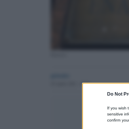
Enasarco
globalist
20 Aprile 2022 - 18.50
Do Not Pr
If you wish 
sensitive in
confirm your