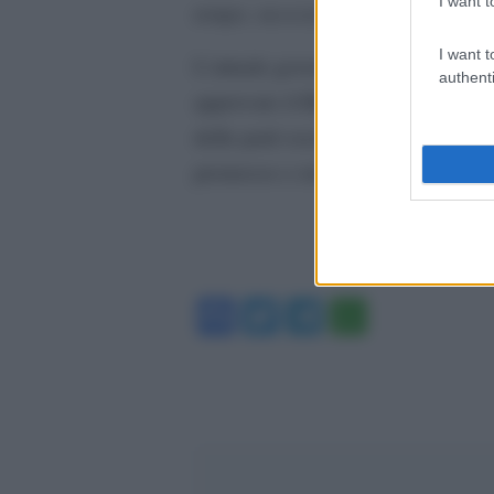
I want t
tempo, necessitano di contributi c
I want t
L’attuale governance di Enasarco, 
authenti
approvato il Bilancio consuntivo 
delle parti sociali legate alla gest
promosso e redatto il bilancio, non
Facebook
Twitter
Telegram
WhatsA