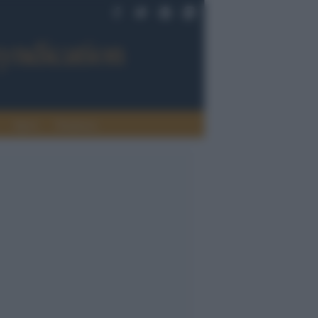
Sport
Tendenze