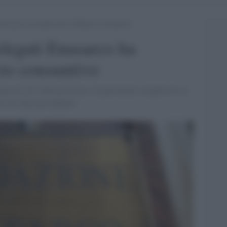
 Enasarco ha approvato il Bilancio consuntivo
legati Enasarco ha
cio consuntivo
anzo di 187 milioni di euro. Il patrimonio complessivo è
to all’anno precedente).