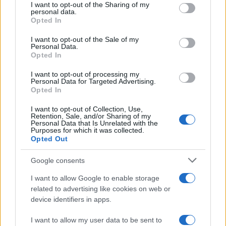
I want to opt-out of the Sharing of my
chiaro sulle “chat” tra un dirigente del Mef e alcuni ministri
disclose it to other third parties.
personal data.
Opted In
Please note that this website/app uses one or more Google
services and may gather and store information including but
I want to opt-out of the Sale of my
Personal Data.
not limited to your visit or usage behaviour. You may click to
Opted In
grant or deny consent to Google and its third-party tags to
use your data for below specified purposes in below Google
I want to opt-out of processing my
consent section.
Personal Data for Targeted Advertising.
Opted In
I want to opt-out of Collection, Use,
Retention, Sale, and/or Sharing of my
Personal Data that Is Unrelated with the
Purposes for which it was collected.
Opted Out
Syndication
Culture
Google consents
Salute
Globalist
I want to allow Google to enable storage
related to advertising like cookies on web or
Megachip
Globalscience
device identifiers in apps.
GiULia
Globalsport
I want to allow my user data to be sent to