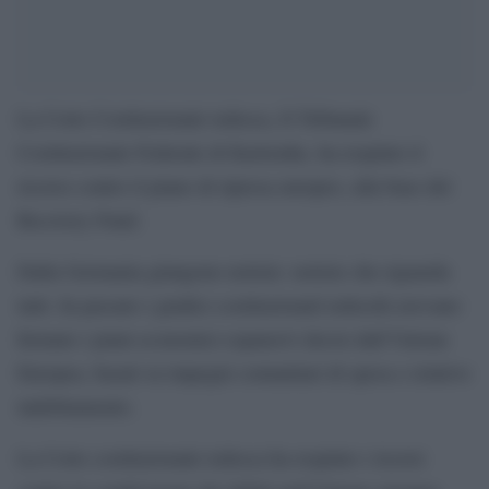
La Corte Costituzionale tedesca, Il Tribunale
Costituzionale Federale di Karlsruhe, ha respinto il
ricorso contro il piano di ripresa europeo, alla base del
Recovery Fund.
Dalla Germania giungono notizie: notizie che riguarda
tutti. In passato i giudici costituzionali tedeschi avevano
fermato i piani economici espansivi decisi dall’Unione
Europea, basati su impegni comunitari di spesa e relativo
indebitamento.
La Corte costituzionale tedesca ha respinto i ricorsi