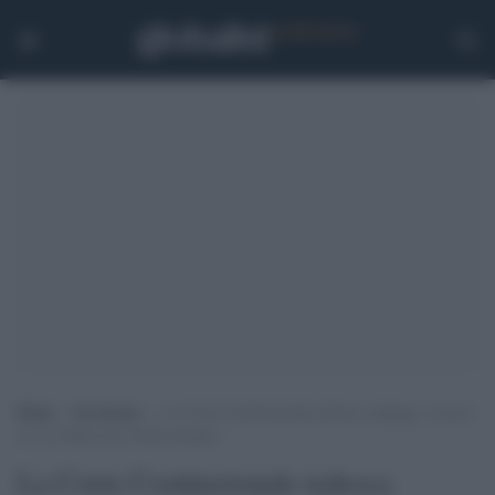
Home
>
Economia
>
La Corte Costituzionale tedesca respinge i ricorsi:
al via il Recovery Fund europeo
La Corte Costituzionale tedesca