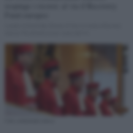
respinge i ricorsi: al via il Recovery
Fund europeo
I giudici di Karlsruhe liberano di fatto la strada al Recovery
fund da 750 miliardi di euro varato dall’Ue
Corte costituzionale tedesca