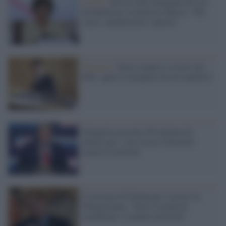
Il caso /
Errori nelle domande del test
di Medicina, la ministra Messa: "Mi
scuso, annulleremo i quesiti"
Governo /
Nuovi espulsi e ricorsi nel
M5s: qual è il progetto da cui ripartire?
Trump ha raccolto 255 milioni di
dollari per i suoi ricorsi farlocchi
contro le elezioni
L'avvocato di Trump per i ricorsi in
Pennsylvania: "Non c'è modo di
modificare i risultati elettorali"