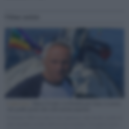
Ultime notizie
L'intervista /
Marco Croatti e la Flottilla per Gaza: le nostre
vele gonfie grazie alla sollevazione popolare
Il Senatore M5S racconta la sua esperienza sulle barche cariche di
aiuti umanitari assalite dall'esercito israeliano. Una guerra atroce,