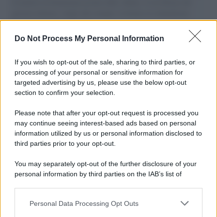
il tentativo di disumanizzazione delle vittime, il servilismo del
governo italiano e degli altri europei, il ritorno al colonialismo.
L'importanza dei movimenti.
Do Not Process My Personal Information
Tendenze /
Sale il numero degli acquisti online in Europa e
aumentano le vendite di articoli second hand
If you wish to opt-out of the sale, sharing to third parties, or
processing of your personal or sensitive information for
targeted advertising by us, please use the below opt-out
section to confirm your selection.
Pd /
Un partito progressista e di sinistra che si spacca sul
riarmo ha un serio problema
Please note that after your opt-out request is processed you
may continue seeing interest-based ads based on personal
information utilized by us or personal information disclosed to
third parties prior to your opt-out.
Il caso /
Trump ha quasi esaurito l'arsenale Usa, ma il
You may separately opt-out of the further disclosure of your
tycoon smentisce
personal information by third parties on the IAB’s list of
downstream participants.
Personal Data Processing Opt Outs
This information may also be disclosed by us to third parties
La banca /
Caso Mps: i pm milanesi ora vogliono vederci
on the IAB’s List of Downstream Participants that may further