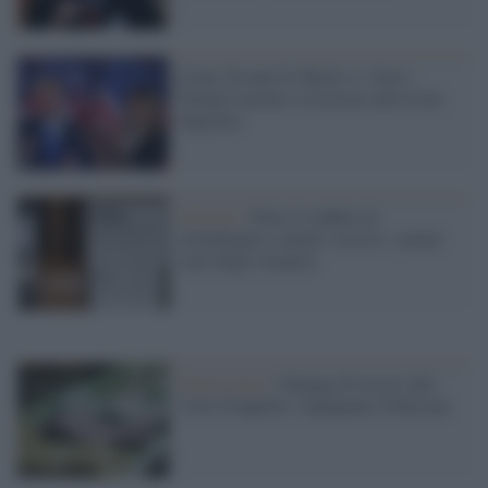
Come 20 anni fa 'Bush vs. Gore':
Trump è pronto a ricorrere alla Corte
Suprema
Governo /
Parte il reddito di
cittadinanza e anche i ricorsi: i primi
sono degli stranieri
Democrazia /
Valanga di ricorsi alle
Corti d'Appello: impugnato l'Italicum