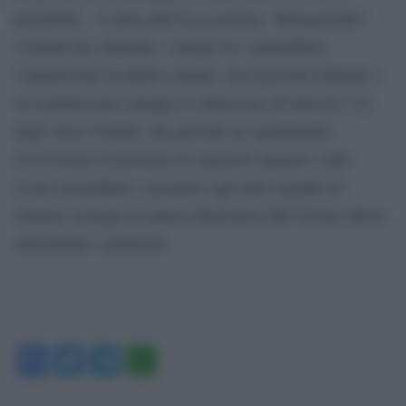
presidente. A detta dell’Associazione “Buergerwille”
(volontà dei cittadini), i trattati Ue vieterebbero
l’ammissione di debiti comuni, ma il governo federale e
la Commissione europea si riferiscono all’articolo 122
degli stessi Trattati, che prevede un regolamento
d’eccezione in presenza di catastrofi naturali o altri
eventi straordinari e permette agli Stati membri di
ottenere sostegni di natura finanziaria dall’Unione dietro
determinate condizioni.
Facebook
Twitter
Telegram
WhatsApp