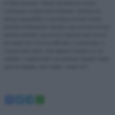
Di Maio prosegue: “Stiamo lavorando per trovare
convergenza su questo provvedimento, attraverso un
dialogo responsabile e a una intesa con tutte le forze
politiche in Parlamento. Davanti a una crisi non esistono
bandiere politiche, ma servono solamente fatti concreti
per aiutare chi si trova in difficoltà e, in particolare, le
categorie più colpite, come appunto le partite iva, gli
artigiani, i commercianti e gli autonomi. Quando l’Italia
gioca da squadra, vince sempre. Avanti così”.
Facebook
Twitter
Telegram
WhatsApp