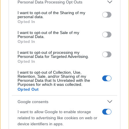
Personal Data Processing Opt Outs
This information may also be disclosed by us to third parties
Il libro /
La letteratura che racconta l’estate
on the IAB’s List of Downstream Participants that may further
I want to opt-out of the Sharing of my
disclose it to other third parties.
personal data.
Opted In
Please note that this website/app uses one or more Google
services and may gather and store information including but
I want to opt-out of the Sale of my
Personal Data.
not limited to your visit or usage behaviour. You may click to
Opted In
grant or deny consent to Google and its third-party tags to
use your data for below specified purposes in below Google
I want to opt-out of processing my
consent section.
Personal Data for Targeted Advertising.
Opted In
I want to opt-out of Collection, Use,
Retention, Sale, and/or Sharing of my
Personal Data that Is Unrelated with the
Purposes for which it was collected.
Opted Out
Syndication
Culture
Google consents
Salute
Globalist
I want to allow Google to enable storage
related to advertising like cookies on web or
Megachip
Globalscience
device identifiers in apps.