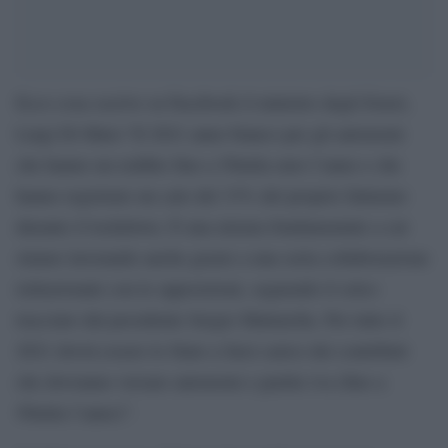
Ecco cosa sscrive su Facebook il ministro degli Esteri,
Luigi Di Maio:“Il 2021 anno bianco per gli autonomi
che hanno un reddito fino a 50mila euro l’anno e che
hanno registrato un calo del 33% del proprio fatturato
durante il lockdown. È una misura fondamentale a cui
stiamo lavorando anche grazie a una seria collaborazione
istituzionale con le opposizioni, seguendo il solco
tracciato dal presidente Sergio Mattarella. Per tutto il
2021 dovrà essere lo Stato a farsi carico dei contributi
che dovranno versare autonomi e partite iva (fino a
50mila l’anno)”.