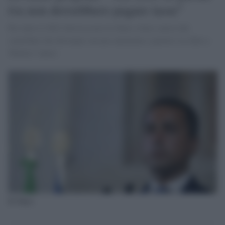
iva non dovrebbero pagare tasse"
Per tutto il 2021 dovrà essere lo Stato a farsi carico dei
contributi che dovranno versare autonomi e partite iva (fino a
50mila l’anno)
Di Maio