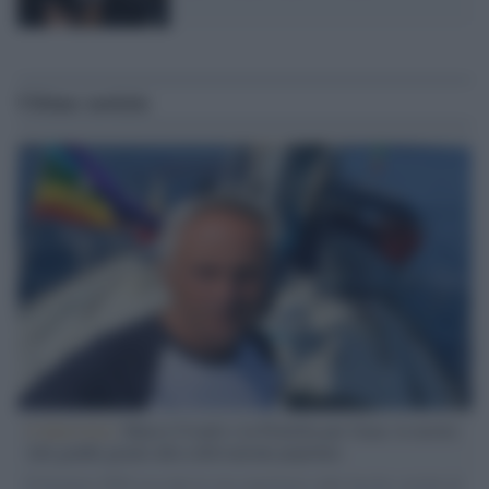
Ultime notizie
L'intervista /
Marco Croatti e la Flottilla per Gaza: le nostre
vele gonfie grazie alla sollevazione popolare
Il Senatore M5S racconta la sua esperienza sulle barche cariche di