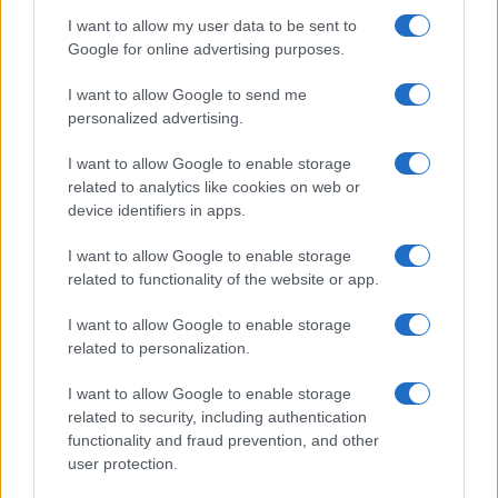
GiULia
Globalsport
I want to allow my user data to be sent to
Google for online advertising purposes.
Prima Pagina
I want to allow Google to send me
personalized advertising.
Giornale dello
Chi siamo
I want to allow Google to enable storage
Spettacolo
related to analytics like cookies on web or
Contributors
device identifiers in apps.
Wondernet
Facebook
I want to allow Google to enable storage
Giuliana Sgrena
related to functionality of the website or app.
Twitter
I want to allow Google to enable storage
Google News
related to personalization.
Mastodon
I want to allow Google to enable storage
related to security, including authentication
Cookie Policy
functionality and fraud prevention, and other
user protection.
Preferenze Privacy