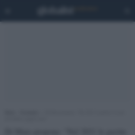
Home
>
Economia
>
Di Maio propone: “Nel 2021 le partite iva non
dovrebbero pagare tasse”
Di Maio propone: "Nel 2021 le partite