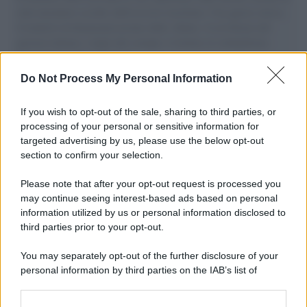
aiuti umanitari assalite dall'esercito israeliano. Una guerra atroce,
il tentativo di disumanizzazione delle vittime, il servilismo del
governo italiano e degli altri europei, il ritorno al colonialismo.
L'importanza dei movimenti.
Do Not Process My Personal Information
Il lutto /
Addio a Livio Berruti, leggenda dello sprint
italiano
If you wish to opt-out of the sale, sharing to third parties, or
processing of your personal or sensitive information for
targeted advertising by us, please use the below opt-out
section to confirm your selection.
Il libro /
Crescere significa pentirsi: l’immaturità degli
italiani tra berlusconismo, fascismo e nuove nostalgie
Please note that after your opt-out request is processed you
may continue seeing interest-based ads based on personal
information utilized by us or personal information disclosed to
third parties prior to your opt-out.
Memoria /
Quando Pasolini raccontava i minatori italiani in
You may separately opt-out of the further disclosure of your
Belgio dopo Marcinelle
personal information by third parties on the IAB’s list of
downstream participants.