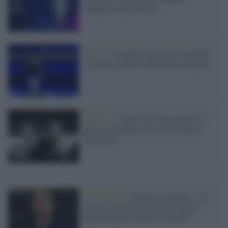
campionato primavera
Calcio /
Le partite di stasera, martedì
12 aprile: torna la Champions League
Covid-19 /
Negli Usa sono partite le
prime spedizioni del vaccino Pfizer-
BioNTech
Coronavirus /
Mancini straparla: "La
scuola è più importante del calcio?
Speranza pensi prima di parlare"