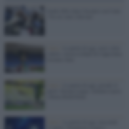
Sandra Milo dopo l'incontro con Conte:
"Ora mi sento sollevata"
Calcio /
Le partite di oggi, orari e dove
vederle: stasera la finale di Coppa Italia
Juventus-Inter
Calcio /
Le partite di oggi, giovedì 14
aprile: Europa League, Atalanta-Lipsia
e Roma-Bodo/Glimt
Calcio /
Le partite di oggi, mercoledì
13 aprile: Champions League e