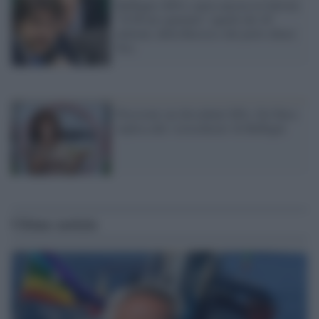
Buffagni (M5s) spera ancora in Salvini:
"Il Pd mi spaventa" (quelli dei 49
milioni, della Russia e dei porti chiusi
No)
Pressioni sui dissidenti M5s, De Falco
replica alle 'sciocchezze' di Buffagni
Ultime notizie