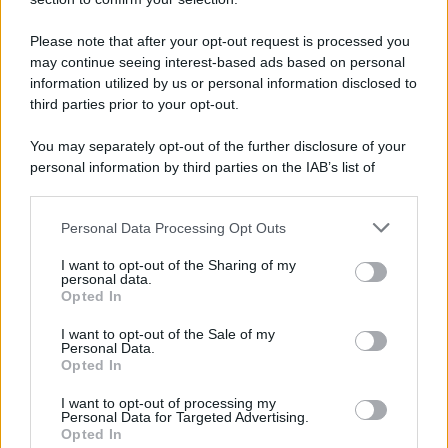
L'anniversario /
90 anni di Yves Saint Laurent, tra moda e
scandali
Please note that after your opt-out request is processed you
may continue seeing interest-based ads based on personal
information utilized by us or personal information disclosed to
third parties prior to your opt-out.
Perché i centri di intrattenimento per famiglie investono in
You may separately opt-out of the further disclosure of your
attrazioni ad alta tecnologia
personal information by third parties on the IAB’s list of
downstream participants.
Personal Data Processing Opt Outs
This information may also be disclosed by us to third parties
Il conflitto /
La mafia russa e l'arma del caos
on the IAB’s List of Downstream Participants that may further
I want to opt-out of the Sharing of my
disclose it to other third parties.
personal data.
Opted In
Please note that this website/app uses one or more Google
services and may gather and store information including but
I want to opt-out of the Sale of my
Personal Data.
not limited to your visit or usage behaviour. You may click to
Opted In
grant or deny consent to Google and its third-party tags to
use your data for below specified purposes in below Google
I want to opt-out of processing my
consent section.
Personal Data for Targeted Advertising.
Opted In