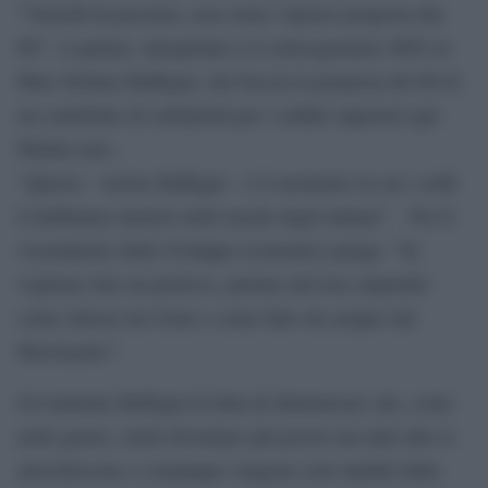
“Venerdì di passione, non esiste l’ipotesi proposta dal
Pd”. A parlare, interpellato è il sottosegretario M5S al
Mise Stefano Buffagni, che boccia la proposta del Pd di
un contributo di solidarietà per i redditi superiori agli
80mila euro.
“Questo – insiste Buffagni – è il momento in cui i soldi
li dobbiamo mettere nelle tasche degli italiani”. Poi il
viceministro dello Sviluppo economico punge: “Se
vogliono fare un prelievo, partano dal loro stipendio
come chiesto da Crimi e come fatto da sempre dal
Movimento”.
Ovviamente Buffagni fa finta di dimenticare che, come
nelle guerre, molti diventano più poveri ma tanti altri si
arricchiscono o comunque vengono solo lambiti dalla