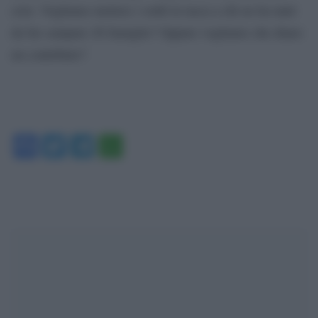
crisi. Vogliamo mettere i soldi in tasca a chi ne ha tanti
da far campare 20 famiglie? Oppure vogliamo che diano
un contributo?
Facebook
Twitter
Telegram
WhatsApp