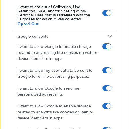
I want to opt-out of Collection, Use,
Retention, Sale, and/or Sharing of my
Personal Data that Is Unrelated with the
Purposes for which it was collected.
Opted Out
Syndication
Culture
Google consents
Salute
Globalist
I want to allow Google to enable storage
related to advertising like cookies on web or
Megachip
Globalscience
device identifiers in apps.
GiULia
Globalsport
I want to allow my user data to be sent to
Google for online advertising purposes.
Prima Pagina
I want to allow Google to send me
personalized advertising.
Giornale dello
Chi siamo
I want to allow Google to enable storage
Spettacolo
related to analytics like cookies on web or
Contributors
device identifiers in apps.
Wondernet
Facebook