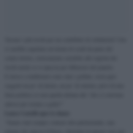
Tassare i più ricchi per un contributo di solidarietà? Uno
si sarebbe aspettato un’alzata di scudi da parte del
centro-destra, storicamente sensibile alle ragioni dei
ricchi anche se si spaccia per difensore del popolo.
E invece a inalberarsi sono stati i grillini, ossia quei
soggetti un po’ di destra, un po’ di sinistra, privi di una
linea politica se non quella dettata dal “che ci conviene
adesso per restare a galla?”
Laura Castelli apre le danze
“Siamo stati sempre contrari alla patrimoniale, una
misura che spacca il Paese, oltretutto in questo caso per