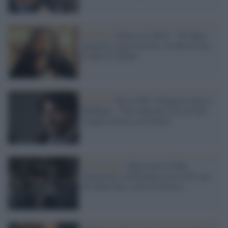
Grillini /
Fattori (ex M5s): "Di Maio
generale senza esercito, rischia di fare
la fine di Alfano
Grillini /
Rissa M5s, Paragone attacca
Buffagni: "Non vedevano l'ora di fare
lingua in bocca col Potere"
Retroscena /
Quasi tutto il M5s
favorevole a un'alleanza con il Pd: ma i
Di Maio boys sono di traverso