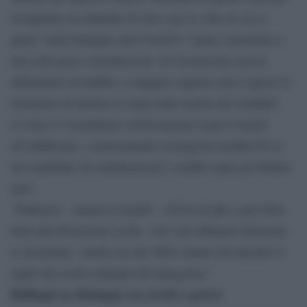
recuperare un miliardo di euro: per le cifre di cui si
parla” nella battaglia anti Covid19 “siamo veramente a
una cifra poco considerevole. Il Coronavirus non fa
distinzione di reddito, a maggior ragione non è questo il
momento di mettere le mani nelle tasche dei cittadini”.
Lo dice il viceministro all’Economia Laura Castelli
all’Adnkronos, commentando la proposta tardata Pd su
un contributo di solidarietà per i redditi sopra gli 80mila
euro.
“Piuttosto – rimarca Castelli – chi ha di più e può farlo
doni alla Protezione civile, visto che abbiamo detassato
le donazioni. Anche noi del M5S stiamo devolvendo il
taglio dei nostri stipendi all’emergenza”.
Buffagni no distingue tra ricchi e poveri