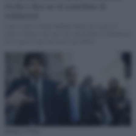
ricchi e dice no al contributo di
solidarietà
Laura Castelli e Stefano Buffagni definiscono un piccolo
prelievo limitato a due anni come 'patrimoniale'. E dimenticano
che le 'guerre' colpiscono prima i più indifesi
Buffagni e Di Maio