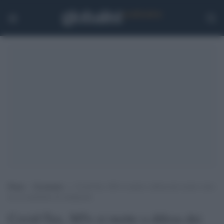
Home
>
Economia
>
Covid-Tax, M5s si mette a difesa dei ricchi e dice
no al contributo di solidarietà
Covid-Tax, M5s si mette a difesa dei