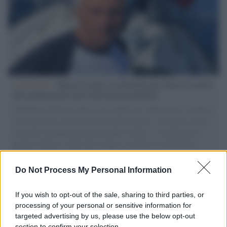
L'intervista /
Marco Croatti e la Flottilla per Gaza: le nostre
vele gonfie grazie alla sollevazione popolare
Il Senatore M5S racconta la sua esperienza sulle barche cariche di
aiuti umanitari assalite dall'esercito israeliano. Una guerra atroce,
il tentativo di disumanizzazione delle vittime, il servilismo del
governo italiano e degli altri europei, il ritorno al colonialismo.
L'importanza dei movimenti.
Do Not Process My Personal Information
Il lutto /
Addio a Francesco Guccini, il poeta della canzone
d’autore italiana
If you wish to opt-out of the sale, sharing to third parties, or
processing of your personal or sensitive information for
targeted advertising by us, please use the below opt-out
section to confirm your selection.