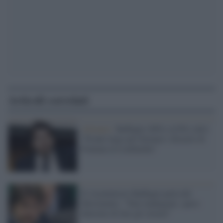
Articoli correlati
Alleanze /
Buffagni (M5s) al Pd e altri:
"Fronte largo per fermare i disastri di
Fontana in Lombardia"
Il viceministro Buffagni parla del
Movimento: "Toni inadeguati, spero
finiremo di fare gli struzzi"