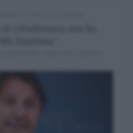
cittadinanza non ha abolito la povertà. Ma funziona”
o di cittadinanza non ha
. Ma funziona"
l presidente dell'Inps, Pasquale Tridico, parlando del