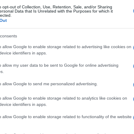
er chi ha molti figli, il presidente dell’Inps ha
o opt-out of Collection, Use, Retention, Sale, and/or Sharing
ersonal Data that Is Unrelated with the Purposes for which it
sto della vita bisognerebbe calcolare la
lected.
Out
i e dei servizi, non solo tra Nord e Sud, ma
ittà. E poi se è vero che al Sud si vive meglio con
consents
Ulti
enga a parità di servizi pubblici? Stiamo
o allow Google to enable storage related to advertising like cookies on
 misura di equità, non dipende dalla
evice identifiers in apps.
o allow my user data to be sent to Google for online advertising
s.
rebbe intervenire, magari rimodulando il sostegno
to allow Google to send me personalized advertising.
netario. Oggi si danno a un single 500 euro più
 che per avere miglioramenti sostanziali e
o allow Google to enable storage related to analytics like cookies on
ertà Istat in una città del Nord per una famiglia
evice identifiers in apps.
L'int
bbe salire a 2029 euro: non accade nemmeno in
o allow Google to enable storage related to functionality of the website
Gaza:
solle