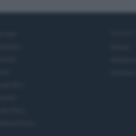
Syndication
i siamo
ntributors
Globalist
cebook
Globalscie
itter
Globalsport
ogle News
stodon
okie Policy
eferenze Privacy