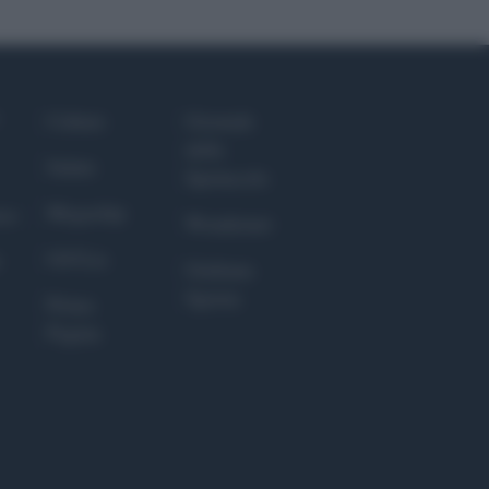
Culture
Giornale
dello
Salute
Spettacolo
Megachip
nce
Wondernet
GiULia
Giuliana
Sgrena
Prima
Pagina