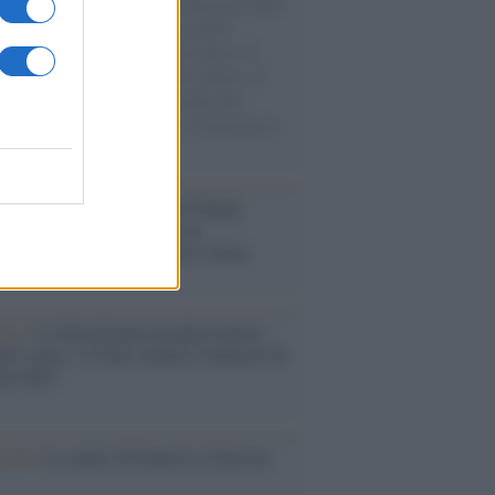
natore M5S racconta la sua esperienza sulle
e cariche di aiuti umanitari assalite
sercito israeliano. Una guerra atroce, il
ivo di disumanizzazione delle vittime, il
ismo del governo italiano e degli altri
ei, il ritorno al colonialismo. L'importanza
ovimenti.
tina /
Il Board of Peace di Trump
na il primo contratto per un
mentale avamposto militare a Gaza
nto /
La Sila diventa un palcoscenico
rale: nasce “A Farla Amare Comincia Tu
ra Sila”
cordo /
Le radici di Francesco Guccini