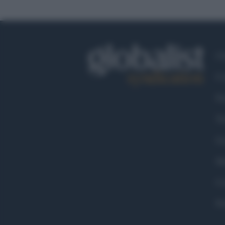
Ch
Co
Fa
Tw
Go
Ma
Co
Pr