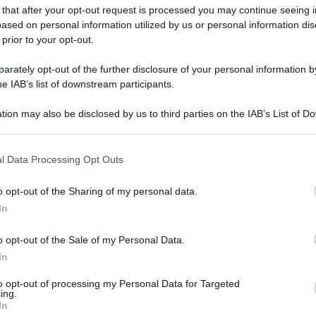
 that after your opt-out request is processed you may continue seeing i
ased on personal information utilized by us or personal information dis
 prior to your opt-out.
rately opt-out of the further disclosure of your personal information by
he IAB’s list of downstream participants.
tion may also be disclosed by us to third parties on the IAB’s List of 
 that may further disclose it to other third parties.
 ma la misura sta dando ottimi risultati e
 that this website/app uses one or more Google services and may gath
unati”. Lo afferma in un’intervista a La Stampa il
l Data Processing Opt Outs
including but not limited to your visit or usage behaviour. You may click 
idico
, parlando del reddito di cittadinanza. “In
 to Google and its third-party tags to use your data for below specifi
o opt-out of the Sharing of my personal data.
ogle consent section.
o è distribuito tra poco più di un milione di
In
iungono quelli previsti dalla relazione tecnica
o opt-out of the Sale of my Personal Data.
o tre dei cinque milioni di persone considerate
In
nto”.
to opt-out of processing my Personal Data for Targeted
ing.
cui la norma non tiene conto dell’andamento del
In