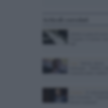
Articoli correlati
Abolita la pena di morte
Virginia: è il primo stat
Sud
Lega /
Salvini, ancora
menzogne: "Abolire i de
sicurezza aiuta i mafios
Governo /
Il sottosegret
De Cristofaro: "Cancell
decreti sicurezza"