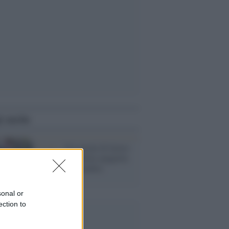
i anche
Il caso /
Sei giorni di lavoro
al mese. La favola spagnola
che in Italia sembra
fantascienza
sonal or
ection to