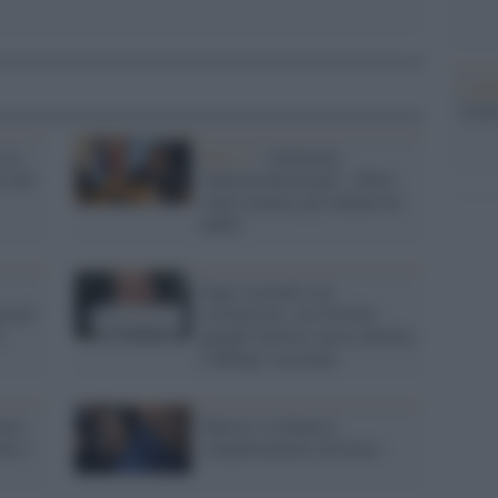
L'ann
Laure
 in
Fase 2 /
"Aboliamo
o del
l'autocertificazione", Sileri
vuole trattare gli italiani da
adulti
Oggi sciacallo sul
creti
coronavirus, ieri NoVax:
i"
quando Salvini voleva abolire
l'obbligo vaccinale
ario
Tunisia: la donna è
are i
complementare all'uomo