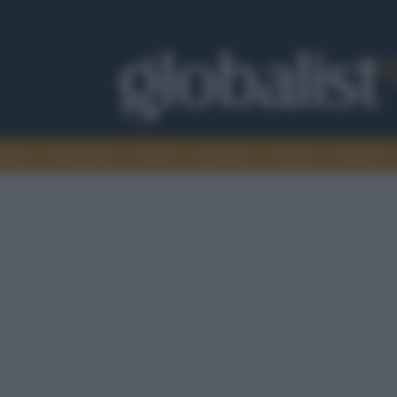
omia
Intelligence
Media
Ambiente
Cultura
Scienza