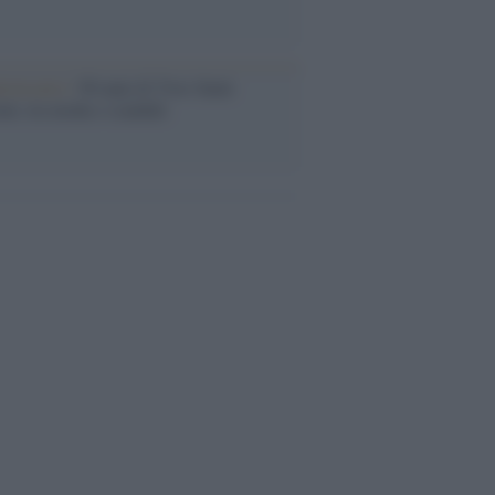
iversario /
90 anni di Yves Saint
nt, tra moda e scandali