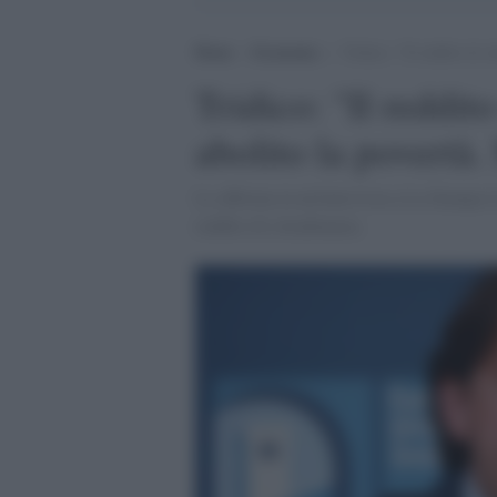
Home
>
Economia
>
Tridico: “Il reddito di 
Tridico: "Il reddit
abolito la povertà
Lo afferma in un'intervista a La Stampa i
reddito di cittadinanza.