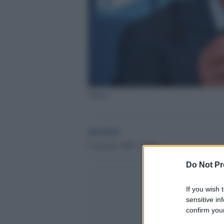
Tridico
globalist
9 Gennaio 2020 - 08.40
Do Not Pr
If you wish 
sensitive in
confirm your