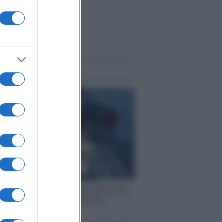
me notizie
ervista /
Marco Croatti e la Flottilla per
 le nostre vele gonfie grazie alla
vazione popolare