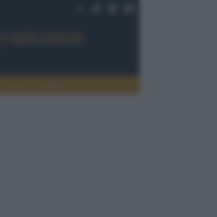
Sport
Tendenze