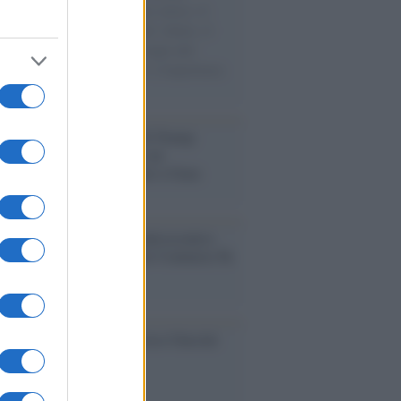
sercito israeliano. Una guerra atroce, il
ivo di disumanizzazione delle vittime, il
ismo del governo italiano e degli altri
ei, il ritorno al colonialismo. L'importanza
ovimenti.
tina /
Il Board of Peace di Trump
na il primo contratto per un
mentale avamposto militare a Gaza
nto /
La Sila diventa un palcoscenico
rale: nasce “A Farla Amare Comincia Tu
ra Sila”
cordo /
Le radici di Francesco Guccini