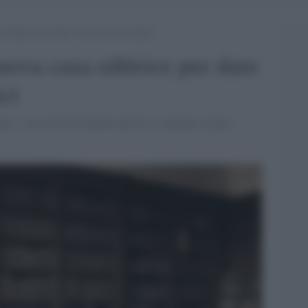
 editrice per dare vita nuova ai classici
uova casa editrice per dare
ci
ggio, nasce da un’esigenza precisa: coniugare rigore