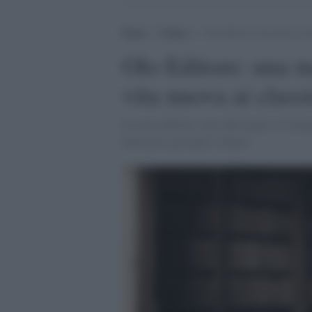
Home
>
Cultura
>
Olo Editore: una nuova casa
Olo Editore: una n
vita nuova ai classi
La casa editrice, con sede legale a Viare
letterario, presente e futuro.