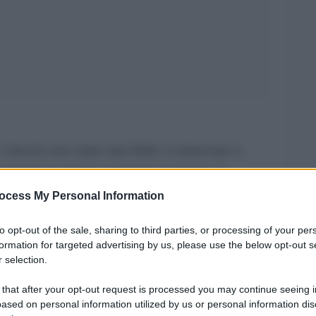
classici non siano mai finiti: si rinnovano a
ogliamo in trilogie tematiche mettendo in
izioni diverse per far emergere risonanze
ocess My Personal Information
i tutto la possibilità di far arrivare un testo ai
to opt-out of the sale, sharing to third parties, or processing of your per
e un editore abbia il compito di accompagnare un
formation for targeted advertising by us, please use the below opt-out s
 rincorrere continuamente ciò che il mercato
 selection.
sano in fretta, mentre le opere solide restano,
 that after your opt-out request is processed you may continue seeing i
ased on personal information utilized by us or personal information dis
no nel tempo. I miei riferimenti professionali