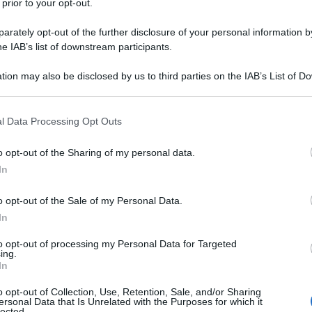
 prior to your opt-out.
 costruire negli anni un’identità forte,coerente e
rately opt-out of the further disclosure of your personal information by
ice Manuela Bertuccelli. Nata nel 1977 a
he IAB’s list of downstream participants.
ozze e poi editor. Da anni lavora nella promozione
Ulti
tion may also be disclosed by us to third parties on the IAB’s List of 
aborazioni con eventi letterari e attività di
 that may further disclose it to other third parties.
va contemporanea e classici, ha partecipato
 that this website/app uses one or more Google services and may gath
l Data Processing Opt Outs
a cura di Divier Nelli.
including but not limited to your visit or usage behaviour. You may click 
 to Google and its third-party tags to use your data for below specifi
o opt-out of the Sharing of my personal data.
; un progetto editoriale che lascia parlare i libri
ogle consent section.
In
on sede legale a Viareggio, nasce da
re letterario, presente e futuro. In un mondo
o opt-out of the Sale of my Personal Data.
In
 alla cultura ci vuole coraggio a varare un simile
L'int
to opt-out of processing my Personal Data for Targeted
tto sembra consumarsi in un click o un like,
Gaza:
ing.
In
solle
uno spazio dedicato alla lettura lenta, alla
Il Se
arisce Bertuccelli. – Non credo che le persone
o opt-out of Collection, Use, Retention, Sale, and/or Sharing
ersonal Data that Is Unrelated with the Purposes for which it
barch
lected.