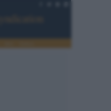
Sport
Tendenze