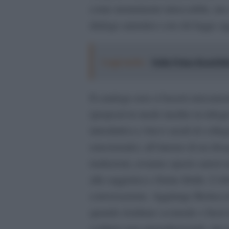
come monumento intoccabile, ma c
dialogo autentico con chi legge o
Leggi anche:
Dalla Prima Repubblica
Il catalogo non si baserà unicament
(proposti in modo inedito in trilog
introduttiva e brevi snodi di colle
emozionale), all’interno di un dis
traduzioni, avranno spazio autori
alla saggistica e forme ibride. L’ob
conversazione. Aggiunge Bertuccel
quando risultano scomode o fuori d
scritture non autoreferenziali, che