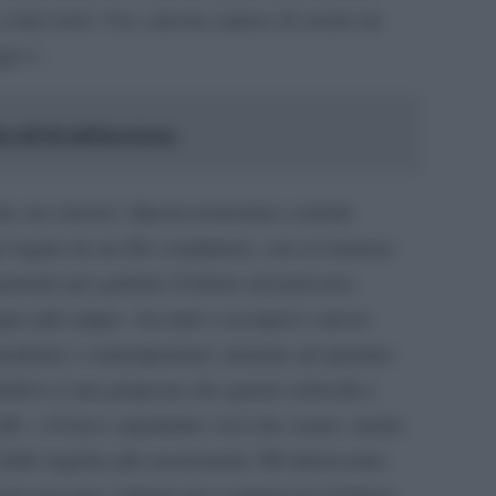
ome testo vivo, ancora capace di creare un
ggi>>.
 all’età dell’incertezza
e sui classici. Questi resteranno centrali
ie legate da un filo conduttore, con avvertenza
gamento per guidare il lettore nel percorso
egno più ampio. Accanto a recuperi e nuove
 moderni e contemporanei, insieme ad aperture
iettivo è una proposta che generi curiosità e
li: <<Cerco soprattutto voci che osano, anche
alle logiche più rassicuranti. Mi interessano
 non nascano soltanto per compiacere il lettore,