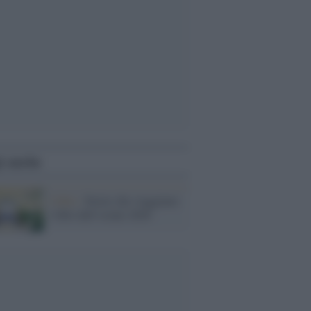
i anche
I libri /
Storie che viaggiano:
i libri dell’estate 2026