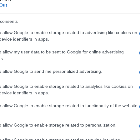
portanti, piuttosto che sia diventato più difficile
dall'e
Out
dea della casa editrice nasce anche da questo
tentat
servil
i che sappiano ancora dialogare con il presente.
consents
europ
no anche strade diverse e alternative per
dei m
o allow Google to enable storage related to advertising like cookies on
evice identifiers in apps.
e l’editoria indipendente possa ancora
Pales
 un rapporto diretto e autentico con i lettori>>.
o allow my user data to be sent to Google for online advertising
asseg
s.
rudi
to allow Google to send me personalized advertising.
 maledetto tra amore, morte e scandalo raccontato da
L'eve
o allow Google to enable storage related to analytics like cookies on
natu
evice identifiers in apps.
– Ope
coperto di recente, mai percepito prima,
o allow Google to enable storage related to functionality of the website
saturo, ma non paragonabile a nulla di noto. Sta
Il ri
llo stesso tempo, lo supera. È questa l’idea:
o allow Google to enable storage related to personalization.
ione, spostandoli appena fuori asse per aprire
o allow Google to enable storage related to security, including