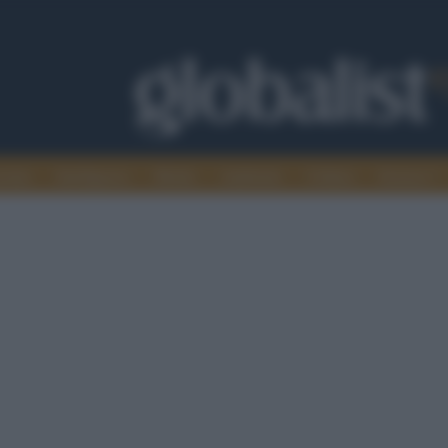
omia
Intelligence
Media
Ambiente
Cultura
Scienza