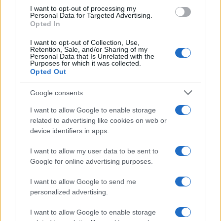
use your data for below specified purposes in below Google
I want to opt-out of processing my
consent section.
Personal Data for Targeted Advertising.
Opted In
I want to opt-out of Collection, Use,
Retention, Sale, and/or Sharing of my
Personal Data that Is Unrelated with the
Purposes for which it was collected.
Opted Out
Syndication
Culture
Google consents
Salute
Globalist
I want to allow Google to enable storage
related to advertising like cookies on web or
Megachip
Globalscience
device identifiers in apps.
GiULia
Globalsport
I want to allow my user data to be sent to
Google for online advertising purposes.
Prima Pagina
I want to allow Google to send me
personalized advertising.
Giornale dello
Chi siamo
I want to allow Google to enable storage
Spettacolo