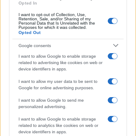
Opted In
I want to opt-out of Collection, Use,
Retention, Sale, and/or Sharing of my
Personal Data that Is Unrelated with the
Purposes for which it was collected.
Opted Out
Syndication
Culture
Google consents
Salute
Globalist
I want to allow Google to enable storage
related to advertising like cookies on web or
Megachip
Globalscience
device identifiers in apps.
GiULia
Globalsport
I want to allow my user data to be sent to
Google for online advertising purposes.
Prima Pagina
I want to allow Google to send me
personalized advertising.
Giornale dello
Chi siamo
I want to allow Google to enable storage
Spettacolo
related to analytics like cookies on web or
Contributors
device identifiers in apps.