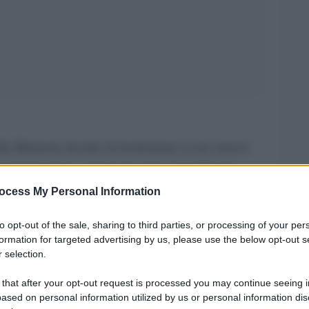
lla Mannoia decide di trasformare il suo nuovo
tare in viaggio, con la sua voce, l’eredità di
ti
.
ocess My Personal Information
l tempo stesso, ma questi due cantautori lo fanno
to opt-out of the sale, sharing to third parties, or processing of your per
formation for targeted advertising by us, please use the below opt-out s
cora a generazioni diverse, fresche come allora,
 selection.
alissimi ma che, all’epoca, venivano considerati
 that after your opt-out request is processed you may continue seeing i
ased on personal information utilized by us or personal information dis