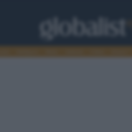
omia
Intelligence
Media
Ambiente
Cultura
Scienza