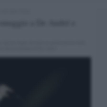
 a De André e Fossati
 omaggio a De André e
r. Sarà un viaggio che riapre un capitolo prezioso della
ci che non smettono di farsi sentire.