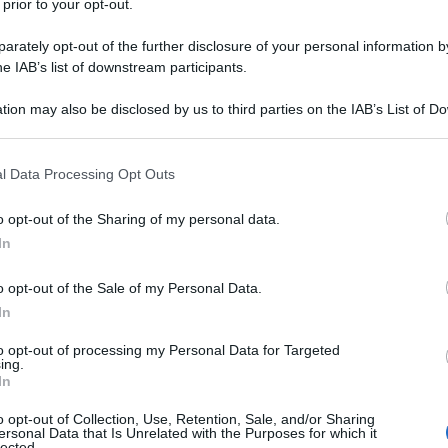
 prior to your opt-out.
Targa Tenco
 diversi premi, tra cui la
per il
rately opt-out of the further disclosure of your personal information by
Premio Lunezia
Prinçesa)
or Canzone (per
e il
he IAB’s list of downstream participants.
ra
, rappresenta da sempre l’unione di due voci
tion may also be disclosed by us to third parties on the IAB’s List of 
 De André, sempre rivolta al sociale, e
 that may further disclose it to other third parties.
Ulti
sati.
 that this website/app uses one or more Google services and may gath
l Data Processing Opt Outs
including but not limited to your visit or usage behaviour. You may click 
dré ha contribuito, con la sua musica, alla sua
 to Google and its third-party tags to use your data for below specifi
o opt-out of the Sharing of my personal data.
a, attribuendogli il merito di averle permesso di
ogle consent section.
In
osciamo tutti. Aveva quattordici anni quando
o opt-out of the Sale of my Personal Data.
rimmo a stento
, e da lì è nata un’ammirazione
In
 che è, a tutti gli effetti, una pietra miliare della
to opt-out of processing my Personal Data for Targeted
ing.
L'int
In
Gaza:
Anime salve
e nasce il bisogno di riportare
sul
solle
o opt-out of Collection, Use, Retention, Sale, and/or Sharing
ersonal Data that Is Unrelated with the Purposes for which it
, la città che ha dato i natali ad entrambi. Un
lected.