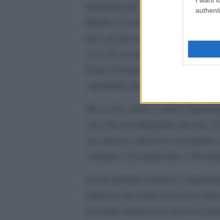
preparato per l’occasione, costruen
authenti
libertà. Ci saranno i classici di D
Amore che vieni, amore ch
fino ad
voce. È un rispetto che non diventa
fondo il modo migliore per onorare
soprattutto dove possono disturbare
Ma se De André è stato l’ispirazion
che l’ha accompagnata davvero. È l
sua musica, attraverso un legame c
continuo, che negli anni, è diventa
Il tour inizierà a Genova, dopodich
bellezza ma anche per la loro forz
invernale attraverserà invece le prin