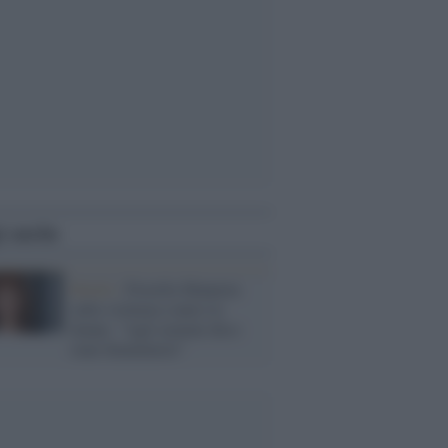
i anche
Diritti /
Fiorella Mannoia
sulla violenza contro le
donne: "Agli uomini dico:
siate femministi"