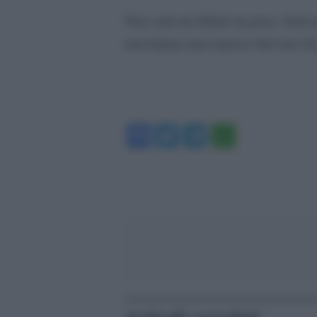
Non sarà un tributo in posa. Sarà u
non hanno mai smesso davvero di 
Facebook
Twitter
Telegram
WhatsA
Articoli correlati