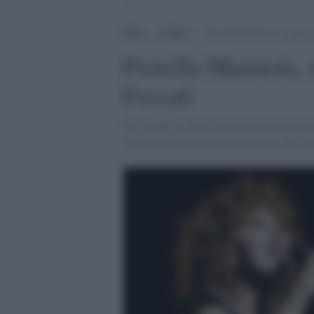
Home
>
Cultura
>
Fiorella Mannoia, omaggio
Fiorella Mannoia,
Fossati
Il 27 giugno 2026 partirà il suo nuovo tou
musica italiana, un omaggio vivo a due vo