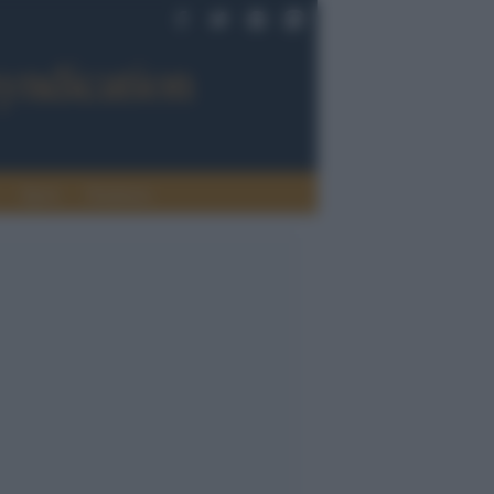
Sport
Tendenze