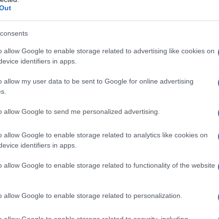
Il Se
Out
nti, di chi si salva proprio perché resta fuori dal
barch
dall'e
sia della maggioranza.
tentat
consents
servil
Prinçesa
 toccare ciò che altri evitavano, e
ne
o allow Google to enable storage related to advertising like cookies on
europ
evice identifiers in apps.
dei m
 di Fernando Farias de Alburquenque diventa un
, prostituzione, arresto, sieropositività e
o allow my user data to be sent to Google for online advertising
Musi
s.
età preferiva non vedere, lui lo metteva in
to allow Google to send me personalized advertising.
o allow Google to enable storage related to analytics like cookies on
n dovere: soltanto continuando a farlo possiamo
evice identifiers in apps.
Il ri
o ai giovani di oggi significa che abbiamo fatto
"Cron
che s
o allow Google to enable storage related to functionality of the website
iorella Mannoia. Ed è qui che la sua presenza
roporre un album storico, ma lo rimette in circolo.
o allow Google to enable storage related to personalization.
Lo st
rterà anche pezzi scelti e qualche inedito
anche
o allow Google to enable storage related to security, including