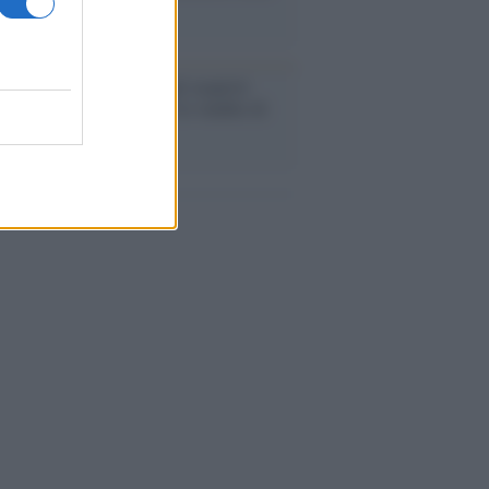
o la crisi di Ceuta
enze /
Sale il numero degli acquisti
e in Europa e aumentano le vendite di
oli second hand