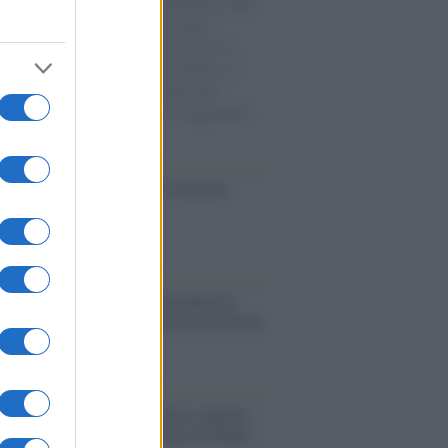
natore M5S racconta la sua esperienza sulle
e cariche di aiuti umanitari assalite
sercito israeliano. Una guerra atroce, il
ivo di disumanizzazione delle vittime, il
ismo del governo italiano e degli altri
ei, il ritorno al colonialismo. L'importanza
ovimenti.
ca /
Al maestro Francesco Guccini
cordo /
Quando Guccini raccontava le
ache epafaniche": l'intervista all'artista
i definiva un 'narratore'
udio /
Disinformazione russa e destra:
 la macchina propagandistica di Putin