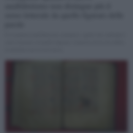
analfabetismo non distingue più il
senso letterale da quello figurato delle
parole
È il moderno analfabetismo semantico: quello che confonde il
senso letterale con quello figurato, la parola con la sua ombra,
la metafora con la cosa stessa.