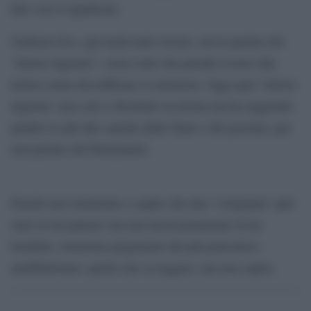
dire con il significare.
Umberto Eco, già molti anni orsono, aveva parlato del
“lettore ingenuo”, ossia colui che prende il testo alla
lettera senza decodificare il sottotesto. Oggi quel ‘lettore
ingenuo’ non solo è diventato la norma ma ha raggiunto
perfino le più alte cariche dello Stato e del governo, per
non parlare del Parlamento.
Finché non torneremo a capire che una “cortigiana” può
stare in un palazzo ma non necessariamente in un
bordello, resteremo prigionieri del più pericoloso
analfabetismo: quello che sa leggere, ma non capire.