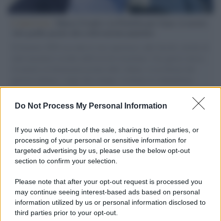
L'intervista /
Marco Croatti e la Flottilla per Gaza: le nostre
vele gonfie grazie alla sollevazione popolare
Il Senatore M5S racconta la sua esperienza sulle barche cariche di
aiuti umanitari assalite dall'esercito israeliano. Una guerra atroce,
il tentativo di disumanizzazione delle vittime, il servilismo del
governo italiano e degli altri europei, il ritorno al colonialismo.
L'importanza dei movimenti.
Do Not Process My Personal Information
Tendenze /
Sale il numero degli acquisti online in Europa e
aumentano le vendite di articoli second hand
If you wish to opt-out of the sale, sharing to third parties, or
processing of your personal or sensitive information for
targeted advertising by us, please use the below opt-out
section to confirm your selection.
Pd /
Un partito progressista e di sinistra che si spacca sul
riarmo ha un serio problema
Please note that after your opt-out request is processed you
may continue seeing interest-based ads based on personal
information utilized by us or personal information disclosed to
third parties prior to your opt-out.