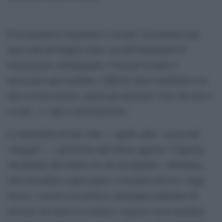
È un paradosso linguistico e sociale: la polemica non
nasce più dal doppio senso, ma dall’incapacità di
riconoscerlo correttamente. Cosa per la quale è
necessario quel terribile e difficile sforzo intellettivo (lo
dico in tono ironico, giusto per precisare visto che non si
sa mai…): saper contestualizzare.
Le barzellette di una volta — quelle sullo “scemo del
villaggio” — giocavano sull’effetto opposto: l’ingenuo
che prende alla lettera ciò che era figurato. «Mi hanno
detto di andare a quel paese» e lui parte davvero. Oggi,
invece, i social (e la politica, purtroppo) pullulano di
persone che fanno il contrario: leggono come metafora