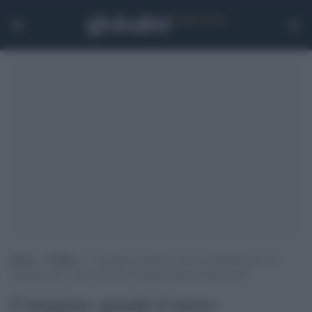
Home
>
Cultura
>
Cortigiana: quando il nuovo analfabetismo non
distingue più il senso letterale da quello figurato delle parole
Cortigiana: quando il nuovo