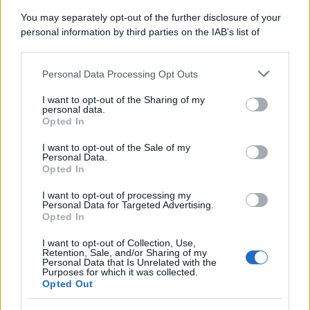
Il caso /
Trump ha quasi esaurito l'arsenale Usa, ma il
You may separately opt-out of the further disclosure of your
tycoon smentisce
personal information by third parties on the IAB’s list of
downstream participants.
Personal Data Processing Opt Outs
This information may also be disclosed by us to third parties
La banca /
Caso Mps: i pm milanesi ora vogliono vederci
on the IAB’s List of Downstream Participants that may further
I want to opt-out of the Sharing of my
chiaro sulle “chat” tra un dirigente del Mef e alcuni ministri
disclose it to other third parties.
personal data.
Opted In
Please note that this website/app uses one or more Google
services and may gather and store information including but
I want to opt-out of the Sale of my
Personal Data.
not limited to your visit or usage behaviour. You may click to
Opted In
grant or deny consent to Google and its third-party tags to
use your data for below specified purposes in below Google
I want to opt-out of processing my
consent section.
Personal Data for Targeted Advertising.
Opted In
I want to opt-out of Collection, Use,
Retention, Sale, and/or Sharing of my
Personal Data that Is Unrelated with the
Purposes for which it was collected.
Opted Out
Syndication
Culture