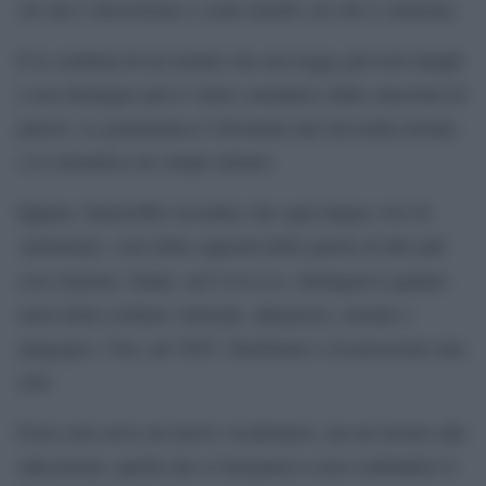
ciò che è descrizione e come insulto ciò che è citazione.
È la vendetta di un mondo che non legge più testi lunghi
e non distingue più il valore semantico dalle emozioni di
pancia. La grammatica è diventata una faccenda morale,
e la semantica un campo minato.
Eppure, basterebbe ricordare che ogni lingua vive di
‘polisemia’, cioè della capacità delle parole di dire più
Convivio
cose insieme. Dante, nel
, distingueva quattro
sensi della scrittura: letterale, allegorico, morale e
anagogico. Noi, nel 2025, fatichiamo a riconoscerne uno
solo.
Forse non serve un nuovo vocabolario, ma un ritorno alla
educazione, quella che ci insegnava a non confondere il