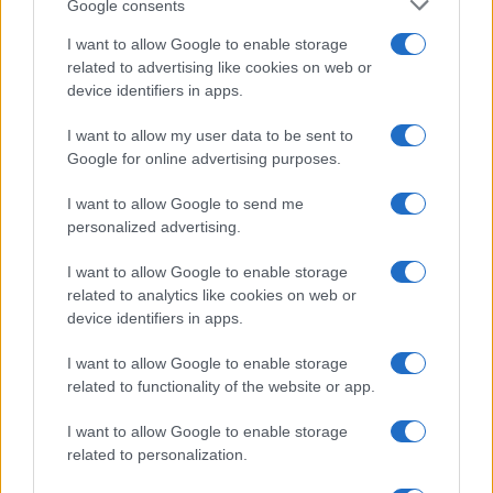
Google consents
Salute
Globalist
I want to allow Google to enable storage
related to advertising like cookies on web or
Megachip
Globalscience
device identifiers in apps.
GiULia
Globalsport
I want to allow my user data to be sent to
Google for online advertising purposes.
Prima Pagina
I want to allow Google to send me
personalized advertising.
Giornale dello
Chi siamo
I want to allow Google to enable storage
Spettacolo
related to analytics like cookies on web or
Contributors
device identifiers in apps.
Wondernet
Facebook
I want to allow Google to enable storage
Giuliana Sgrena
related to functionality of the website or app.
Twitter
I want to allow Google to enable storage
Google News
related to personalization.
Mastodon