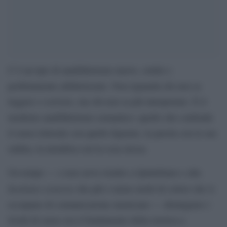
C’è un tipo di analfabetismo nuovo, sottile e
perfettamente alfabetizzato. Non riguarda chi non sa
leggere o scrivere, ma chi non sa più interpretare. È il
moderno analfabetismo semantico: quello che confonde
il senso letterale con quello figurato, la parola con la sua
ombra, la metafora con la cosa stessa.
Un tempo — e non serve risalire a Quintiliano e alla
Institutio oratoria
che più o meno molti di coloro che si
occupano di comunicazione masticano — distinguere i
livelli di senso era il fondamento della retorica e