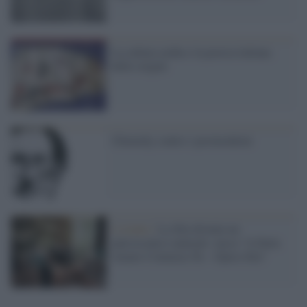
La cultura araba e la poesia italiana
delle origini
Chomsky contro i postmoderni
L'evento /
La Sila diventa un
palcoscenico naturale: nasce “A Farla
Amare Comincia Tu – Opera Sila”