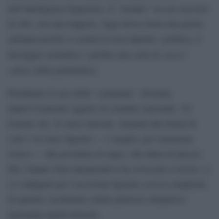
dell’intelligenza linguistica. Il “traslato” era un esercizio
di stile, non una trappola. Oggi invece basta una parola
ambigua perché si scateni la rissa digitale o politica, il
cancel
linciaggio semantico o perfino una sorta di
culture
della grammatica.
Prendiamo il caso della “cortigiana”, divenuta
improvvisamente oggetto di scandalo nazionale. Un
termine che, in senso letterale, rimanda alla donna di
corte e in senso figurato — o meglio, per estensione
storica — alla prostituta di rango, alla dama di piacere.
Ma l’attuale furia interpretativa ha rovesciato il tavolo: ci
si è indignati per l’accezione figurata (con la complicità
di qualche vocabolario online piuttosto sbrigativo)
ignorando quella letterale.