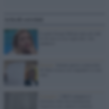
Articoli correlati
E anche Giorgia Meloni entra nel club
di chi non sa cosa voglia dire 'volo
pindarico'
Elezioni /
Italiano questo sconosciuto:
Di Maio ricasca sui congiuntivi (e non
solo)
Il progetto /
CIRCE indagherà il
fenomeno della discriminazione
linguistica nei contesti scolastici