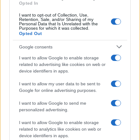
Opted In
I want to opt-out of Collection, Use,
Retention, Sale, and/or Sharing of my
Personal Data that Is Unrelated with the
Purposes for which it was collected.
Opted Out
Syndication
Culture
Google consents
Salute
Globalist
I want to allow Google to enable storage
related to advertising like cookies on web or
Megachip
Globalscience
device identifiers in apps.
GiULia
Globalsport
I want to allow my user data to be sent to
Google for online advertising purposes.
Prima Pagina
I want to allow Google to send me
personalized advertising.
Giornale dello
Chi siamo
I want to allow Google to enable storage
Spettacolo
related to analytics like cookies on web or
Contributors
device identifiers in apps.