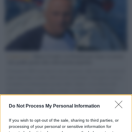
L'intervista /
Marco Croatti e la Flottilla per Gaza: le nostre
vele gonfie grazie alla sollevazione popolare
Il Senatore M5S racconta la sua esperienza sulle barche cariche di
aiuti umanitari assalite dall'esercito israeliano. Una guerra atroce,
il tentativo di disumanizzazione delle vittime, il servilismo del
governo italiano e degli altri europei, il ritorno al colonialismo.
L'importanza dei movimenti.
Do Not Process My Personal Information
Musica /
Al maestro Francesco Guccini
If you wish to opt-out of the sale, sharing to third parties, or
processing of your personal or sensitive information for