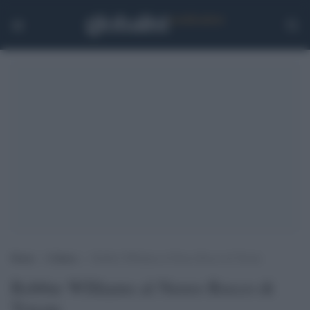
Home
>
Cultura
>
Robbie WIlliams al Nereo Rocco di Trieste
Robbie WIlliams al Nereo Rocco di
Trieste