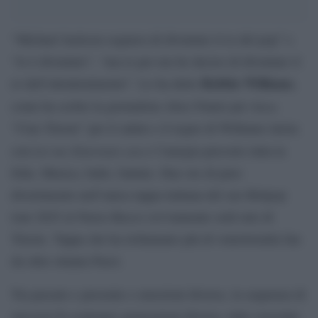
“Michael Jackson sognava di diventare il re del pop” e
“lo è diventato”, “ma io per me ho deciso di diventare il
Robbie Williams
re dell’intrattenimento”. Lo ha detto
,
Ansa
come ha scritto la giornalista Alice Fumis per
.
“Ciao Trieste” per il saluto e il regno di Williams inizia
Let me Entertain you
con
e l’energia percorre tutta la
folla. Musica, ballo, battute. Due ore di puro
divertimento nell’unica tappa italiana del suo Britpop
tour 2025 al Nereo Rocco (ovviamente sold out) di
Trieste. Tappa che ha richiamato più di ventottomila fan
da oltre ottanta Paesi.
Tra passato e presente e emozioni diverse, la sequenza di
successi fa scatenare generazioni diverse, tutte cresciute