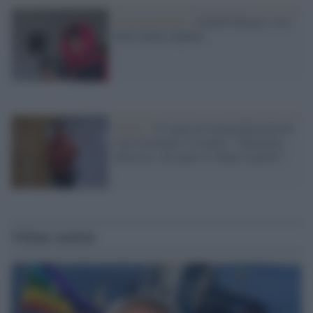
Il documentario /
Zainab Entezar, voce
delle donne afghane
Trieste /
Il corpo di Liliana Resinovich
sarà riesumato, il marito: "Momento
doloroso, ma spero ci diano risposte"
Ultime notizie