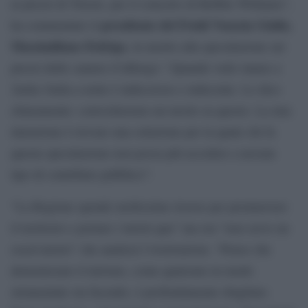
ai prezzi di Trieste, per il concerto di Robbie Williams”,
presidente del Friuli Venezia Giulia
ha commentato il
,
Massimiliano Fedriga
, in merito alla speculazione sui
prezzi delle camere d’albergo: “Quando vedo stanze a
2mila-3mila a notte è indecoroso e indecente. Lo dico
chiaramente: convocheremo un tavolo su questo. La mia
intenzione è trovare una soluzione per la quale chi fa
questa speculazione non possa più accedere a nessun
tipo di contributo pubblico”.
“La Regione spende moltissime risorse per promuovere
il territorio e portare i turisti qua” ma ora “non serve un
osservatorio” che analizzi l’overtourism. “Penso che
demonizzare il turismo, come qualcuno in modo
strumentale sta facendo, è profondamente sbagliato.