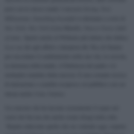
Strong, Feel,
però con lo stesso sound. I successi
Millennium, Something beautiful
si alternano a cover di
New York, New York
Ymca
Sweet child
(Liza Minelli),
e
of mine
. Spazio anche al Williams più intimo che dedica
Love my life
My Way
agli affetti e interpreta
di Sinatra
per raccontare il cambiamento nella sua vita, la crescita,
la demenza della madre, il Parkinson del padre e le
molteplici malattie della suocera. È una costante ricerca
di interazione e scambio reciproco col pubblico con cui
Come Undone
intona anche
.
Un concerto che ha lasciato sicuramente il segno nel
cuore dei fan ma che anche creato disagi nella città:
“Reputo indecente quello che sto vedendo oggi, rispetto