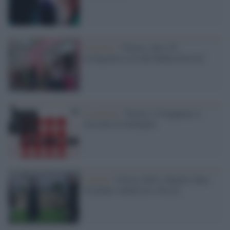
Il premio /
Trieste, oltre 70
protagonisti al Link Media Festival
La mostra /
Trieste: il Giappone si
racconta in immagini
I premi /
Critica 2025 e Miglior film:
trionfano Anderson e Sossai