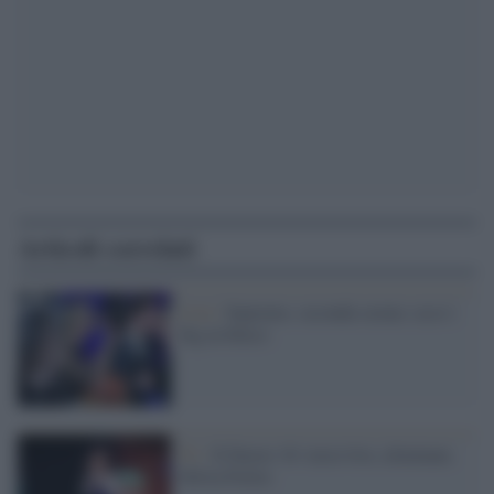
Articoli correlati
Live /
Sanremo, seconda serata: ecco i
big in bilico
Tv /
X Factor 10: terzo live, eliminata
Silvia Fortes