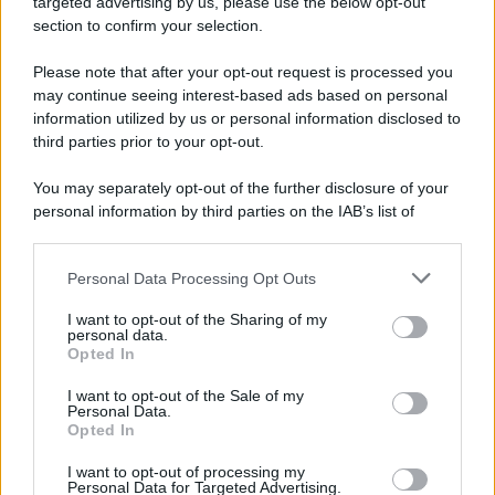
targeted advertising by us, please use the below opt-out
section to confirm your selection.
Il ricordo /
Quando Guccini raccontava le "Cronache
epafaniche": l'intervista all'artista che si definiva un
Please note that after your opt-out request is processed you
'narratore'
may continue seeing interest-based ads based on personal
information utilized by us or personal information disclosed to
third parties prior to your opt-out.
Lo studio /
Disinformazione russa e destra: anche la
You may separately opt-out of the further disclosure of your
macchina propagandistica di Putin dietro la crisi di Ceuta
personal information by third parties on the IAB’s list of
downstream participants.
Personal Data Processing Opt Outs
This information may also be disclosed by us to third parties
Tendenze /
Sale il numero degli acquisti online in Europa e
on the IAB’s List of Downstream Participants that may further
I want to opt-out of the Sharing of my
aumentano le vendite di articoli second hand
disclose it to other third parties.
personal data.
Opted In
Please note that this website/app uses one or more Google
services and may gather and store information including but
I want to opt-out of the Sale of my
Personal Data.
not limited to your visit or usage behaviour. You may click to
Opted In
grant or deny consent to Google and its third-party tags to
use your data for below specified purposes in below Google
I want to opt-out of processing my
consent section.
Personal Data for Targeted Advertising.