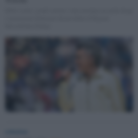
Effetti scenici, grandi canzoni e tanta nostalgia ma anche disagi
e speculazioni denunciate dal presidente di Regione
Massimiliano Fedriga.
redazione