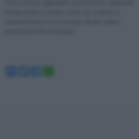
Porta ricchezza, opportunità e posti di lavoro. Dopodiché
bisogna gestirlo al meglio e penso che su questo le
istituzioni devono far la loro parte. Ma dico anche i
privati devono far la loro parte”.
Facebook
Twitter
Telegram
WhatsApp