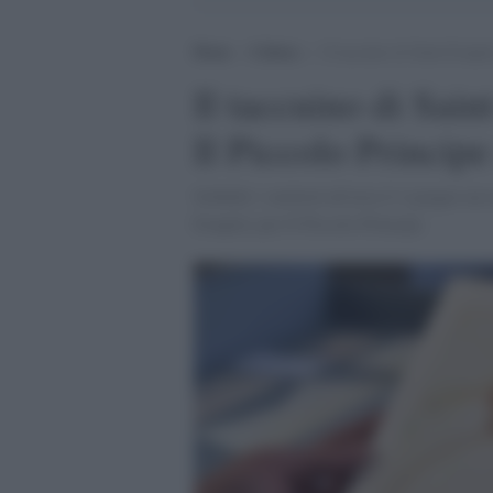
Home
>
Cultura
>
Il taccuino di Saint-Exupéry
Il taccuino di Sain
Il Piccolo Principe 
Sotheby’s metterà all'asta il 4 giugno un 
Exupéry per Il Piccolo Principe.