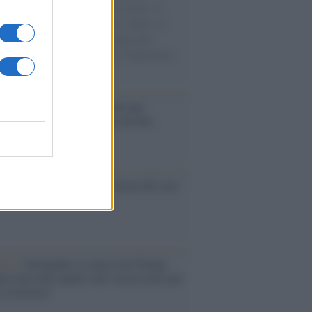
sercito israeliano. Una guerra atroce, il
ivo di disumanizzazione delle vittime, il
ismo del governo italiano e degli altri
ei, il ritorno al colonialismo. L'importanza
ovimenti.
é i centri di intrattenimento per
lie investono in attrazioni ad alta
logia
nflitto /
La mafia russa e l'arma del caos
Aviv /
Netanyahu si smarca da Trump:
ele farà tutto quello che è necessario per
a sicurezza"