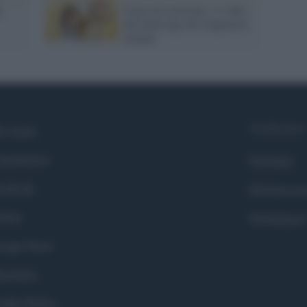
i
Il piccolo principe: il video
del backstage dei doppiatori
italiani
Syndication
i siamo
ntributors
Globalist
cebook
Globalscie
itter
Globalsport
ogle News
stodon
okie Policy