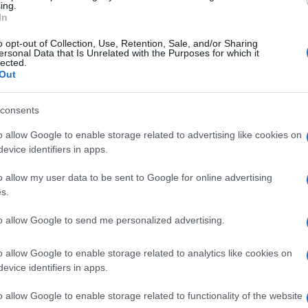
ing.
In
ena a casa dei coniugi Jean e Suzanne
o opt-out of Collection, Use, Retention, Sale, and/or Sharing
 iniziò a disegnare piccoli personaggi sulla
ersonal Data that Is Unrelated with the Purposes for which it
lected.
on frasi in cui gli stessi protagonisti si
Ulti
Out
“Si vede che
n uno di questi messaggi scrisse:
consents
 da quel momento di creatività spontanea, gli
Il
mpì con 16 illustrazioni legate alla trama de
o allow Google to enable storage related to advertising like cookies on
evice identifiers in apps.
 serata, Saint-Exupéry donò il quaderno a
o allow my user data to be sent to Google for online advertising
nella sua famiglia fino a oggi.
s.
a Amrouche avvenne grazie allo scrittore André
to allow Google to send me personalized advertising.
-Exupéry, che li presentò nel novembre del
L'int
Gaza:
o allow Google to enable storage related to analytics like cookies on
ventata un vivace centro culturale, frequentato
solle
evice identifiers in apps.
che da una borghesia francese cosmopolita. I
Il Se
o allow Google to enable storage related to functionality of the website
barch
ti di letteratura, si erano trasferiti nella