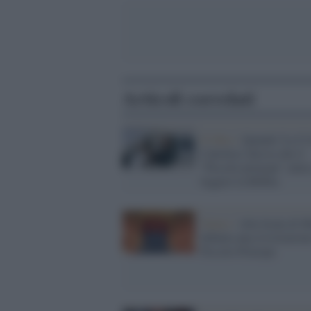
Articoli correlati
Il libro /
Quando 'La Civ
Cattolica' diceva che il
"Piccolo principe" aiuta
leggere la Bibbia
Teatro /
Alla Scala di M
debutta una rivisitazion
Piccolo Principe