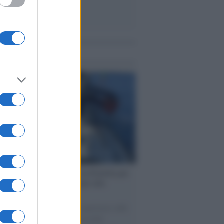
me notizie
ervista /
Marco Croatti e la Flottilla per
 le nostre vele gonfie grazie alla
vazione popolare
natore M5S racconta la sua esperienza sulle
e cariche di aiuti umanitari assalite