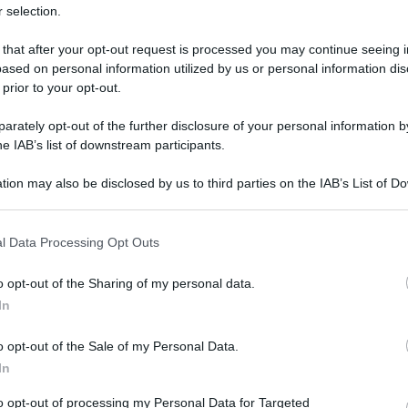
 selection.
 that after your opt-out request is processed you may continue seeing i
ased on personal information utilized by us or personal information dis
 prior to your opt-out.
rately opt-out of the further disclosure of your personal information by
he IAB’s list of downstream participants.
 disegni realizzati da Antoine de Saint-Exupéry
all’asta da Sotheby’s a Parigi il 4 giugno,
tion may also be disclosed by us to third parties on the IAB’s List of 
 that may further disclose it to other third parties.
critti e ai libri rari. Tra le illustrazioni
 una rosa e una farfalla, un albero e un uomo
 that this website/app uses one or more Google services and may gath
l Data Processing Opt Outs
including but not limited to your visit or usage behaviour. You may click 
 l’universo poetico creato dallo scrittore
 to Google and its third-party tags to use your data for below specifi
o opt-out of the Sharing of my personal data.
ogle consent section.
In
Martini su AdnKronos, il prezioso taccuino è
o opt-out of the Sale of my Personal Data.
cizia e convivialità, ricostruita dagli esperti
In
to opt-out of processing my Personal Data for Targeted