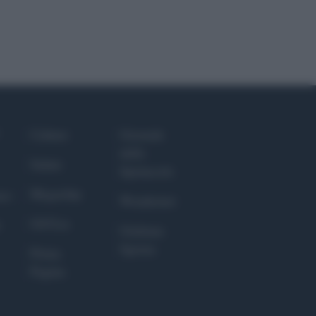
Culture
Giornale
dello
Salute
Spettacolo
Megachip
nce
Wondernet
GiULia
Giuliana
Sgrena
Prima
Pagina