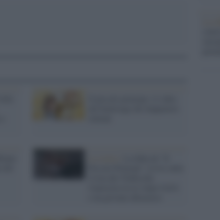
La ri
centr
europ
prim
iltà
Il piccolo principe: il video
del backstage dei doppiatori
 a
italiani
ilano
La storia /
La fiaba de "Il
e del
Piccolo Principe" rivive sulla
Costa dei Trabocchi:
l'amicizia tra la volpe UeUè
e un giovane abruzzese