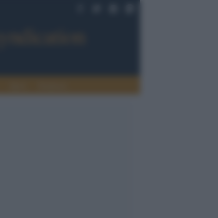
Sport
Tendenze