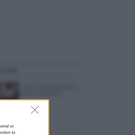
i anche
Ciné: Lucky Red presenta la
stagione 2015/2016
sonal or
ection to