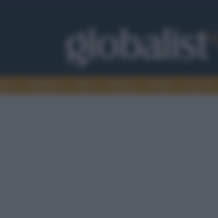
omia
Intelligence
Media
Ambiente
Cultura
Scienza