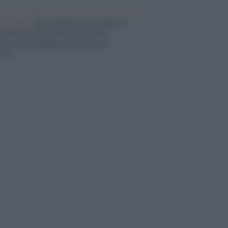
flessione /
Pace, disarmo e Ucraina: il
osinistra non trasformi il riarmo
eo in una battaglia interna per le
arie