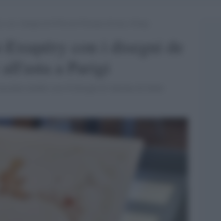
 con i disegni de Il Piccolo Principe all’asta a Parigi
t-Exupéry con i disegni de
all'asta a Parigi
taccuino inedito con 16 disegni di Antoine de Saint-