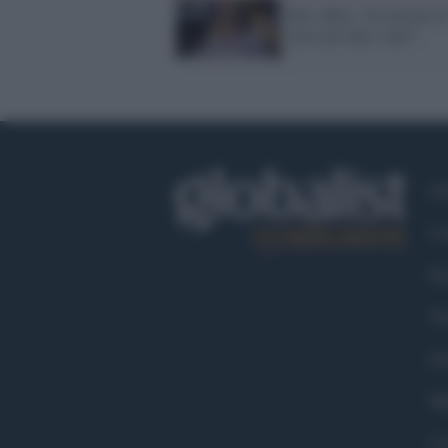
Box office: 50 milioni d
euro per Quo vado?
Ch
Co
Fa
Tw
Go
Ma
Co