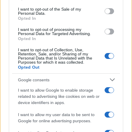
Please note that this website/app uses one or more Google
services and may gather and store information including but
I want to opt-out of the Sale of my
Personal Data.
not limited to your visit or usage behaviour. You may click to
Opted In
grant or deny consent to Google and its third-party tags to
use your data for below specified purposes in below Google
I want to opt-out of processing my
consent section.
Personal Data for Targeted Advertising.
Opted In
I want to opt-out of Collection, Use,
Retention, Sale, and/or Sharing of my
Personal Data that Is Unrelated with the
Purposes for which it was collected.
Opted Out
Syndication
Culture
Google consents
Salute
Globalist
I want to allow Google to enable storage
related to advertising like cookies on web or
Megachip
Globalscience
device identifiers in apps.
GiULia
Globalsport
I want to allow my user data to be sent to
Google for online advertising purposes.
Prima Pagina