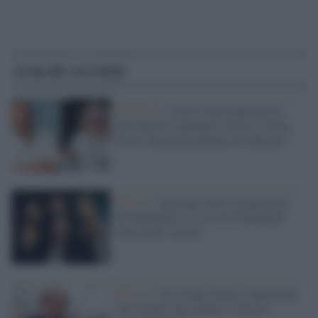
Articoli correlati
Il festival /
Carlo Conti annuncia la
presenza di Antonella Clerici e Gerry
Scotti alla prima puntata di Sanremo
Musica /
Grammy 2023, la delusione
dei Maneskin e il record di Beyoncè:
nella notte i premi
Musica /
Uto Ughi stronca i Maneskin:
"Un insulto alla cultura e all'arte,