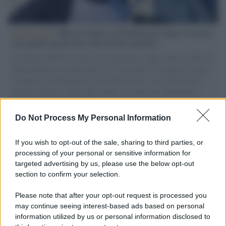
L'intervista /
Marco Croatti e la Flottilla per Gaza: le nostre
vele gonfie grazie alla sollevazione popolare
Il Senatore M5S racconta la sua esperienza sulle barche cariche di
aiuti umanitari assalite dall'esercito israeliano. Una guerra atroce,
il tentativo di disumanizzazione delle vittime, il servilismo del
governo italiano e degli altri europei, il ritorno al colonialismo.
L'importanza dei movimenti.
Do Not Process My Personal Information
Tel Aviv /
La “vittoria totale” di Israele significa una guerra
senza fine
If you wish to opt-out of the sale, sharing to third parties, or
processing of your personal or sensitive information for
targeted advertising by us, please use the below opt-out
section to confirm your selection.
Vangelo /
La vita si intreccia con le paure come il giorno
succede alla notte
Please note that after your opt-out request is processed you
may continue seeing interest-based ads based on personal
information utilized by us or personal information disclosed to