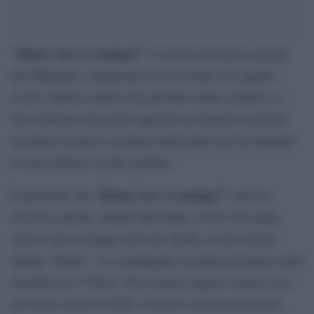
Honey (are u coming)?
“
” è il titolo del nuovo singolo
dei Måneskin, annunciato ieri sera nelle loro pagine
social. Questa sorpresa ha già fatto molto scalpore e i
fan sembrano non poter aspettare un minuto in più per
ascoltare la nuova creazione della band che ha esportato
il rock italiano a livello globale.
Honey (are u coming)?
È probabile che “
” sarà un
successo perché, numeri alla mano, il loro tour negli
stadi è stato ovunque sold out. Inoltre, il loro ultimo
album, “Rush!”, si è guadagnato la prima posizione nella
classifica di 15 Paesi. Per il nuovo singolo l’unica cosa
ad essere certa è il titolo: il resto è ancora un mistero.