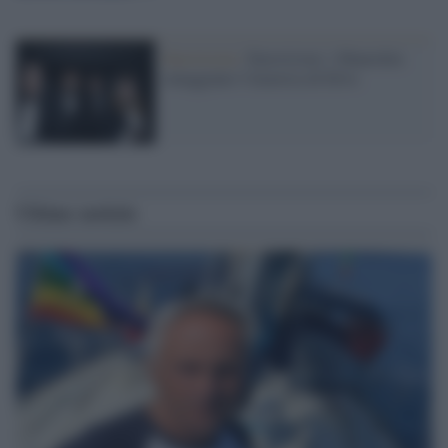
Eurovision /
Eurovision: i Maneskin
omaggiano l'America di Elvis
Ultime notizie