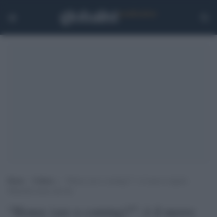
Home
>
Cultura
>
“Honey (are u coming)?”: è il nuovo singolo
Måneskin atteso dai fan
“Honey (are u coming)?”: è il nuovo