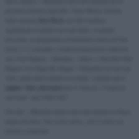
nuovo singolo, i Måneskin sono stati nominati per la
prossima edizione degli Mtv Video Musica Awards,
Best Rock
nella categoria
con The Loneliest.
Aggiudicarsi il premio non sarà facile, in quanto,
all’evento, in programma al Prudential Center nel New
Jersey il 12 settembre, la band romana dovrà vedersela
con i Foo Fighters, i Metallica, i Muse e i Red Hot Chili
Peppers con Tippa My Tongue. I Maneskin avevano già
vinto, primi artisti italiani in assoluto, il premio per il
miglior video alternativo
per il video di “I wanna be
your slave” agli VMA 2022.
Che dire, i Måneskin hanno unito nuovamente un Paese,
utopia che forse, fino al loro arrivo, solo il calcio era
riuscito a realizzare.