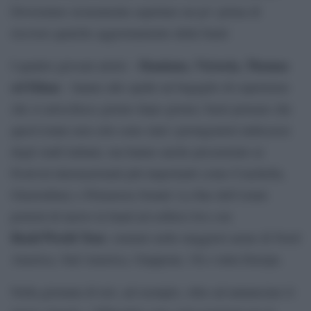
Dovremmo sicuramente aspettare un po’ prima di
ricevere qualche aggiornamento dalla band.
Damiano, Victoria, Thomas
I quattro giovani artisti –
ed Ethan
– hanno alle spalle un bagaglio di esperienze
che si arricchisce giorno dopo giorno; basti pensare che
quest’estate non solo sono stati i protagonisti indiscussi
degli stadi italiani, ma hanno anche presenziato ai
Festival internazionali più importanti come Coachella,
Glastonbury e Primavera Sound. La fine dell’estate
porterà di nuovo la band ad esibirsi live con
Rush!World Tour
, tournée nelle maggiori arene di Nord
America, Sud America, Giappone, Uk e tutta Europa.
Nella giornata di ieri, ad esempio, oltre ad annunciare il