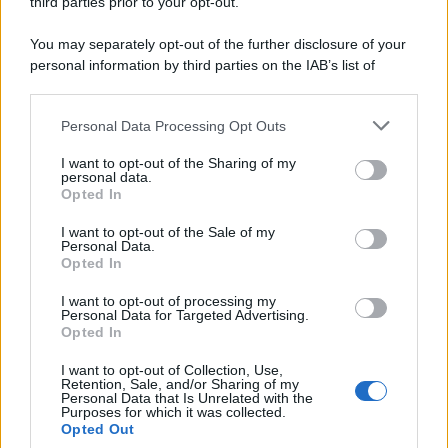
third parties prior to your opt-out.
La scoperta /
Oplontis, le vittime dell’eruzione del Vesuvio
You may separately opt-out of the further disclosure of your
furono più numerose del previsto
personal information by third parties on the IAB’s list of
downstream participants.
Personal Data Processing Opt Outs
This information may also be disclosed by us to third parties
Il medagliere /
Europei di nuoto: Pellecani guida una super
on the IAB’s List of Downstream Participants that may further
I want to opt-out of the Sharing of my
Italia
disclose it to other third parties.
personal data.
Opted In
Please note that this website/app uses one or more Google
services and may gather and store information including but
I want to opt-out of the Sale of my
Personal Data.
not limited to your visit or usage behaviour. You may click to
Opted In
grant or deny consent to Google and its third-party tags to
use your data for below specified purposes in below Google
I want to opt-out of processing my
consent section.
Personal Data for Targeted Advertising.
Opted In
I want to opt-out of Collection, Use,
Retention, Sale, and/or Sharing of my
Personal Data that Is Unrelated with the
Purposes for which it was collected.
Opted Out