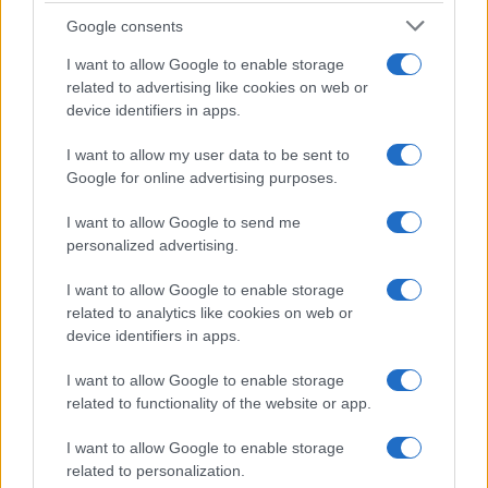
Syndication
Culture
Google consents
Salute
Globalist
I want to allow Google to enable storage
related to advertising like cookies on web or
Megachip
Globalscience
device identifiers in apps.
GiULia
Globalsport
I want to allow my user data to be sent to
Google for online advertising purposes.
Prima Pagina
I want to allow Google to send me
personalized advertising.
Giornale dello
Chi siamo
I want to allow Google to enable storage
Spettacolo
related to analytics like cookies on web or
Contributors
device identifiers in apps.
Wondernet
Facebook
I want to allow Google to enable storage
Giuliana Sgrena
related to functionality of the website or app.
Twitter
I want to allow Google to enable storage
Google News
related to personalization.