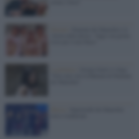
urlano e basta"
Elezioni /
Damiano dei Maneskin e la
vittoria della destra: "Oggi è un giorno
triste per il mio Paese"
La polemica /
Giorgia Soleri si sfoga:
"Non sono solo la fidanzata di Damiano
dei Maneskin"
Musica /
Supermodel dei Maneskin:
testo e traduzione