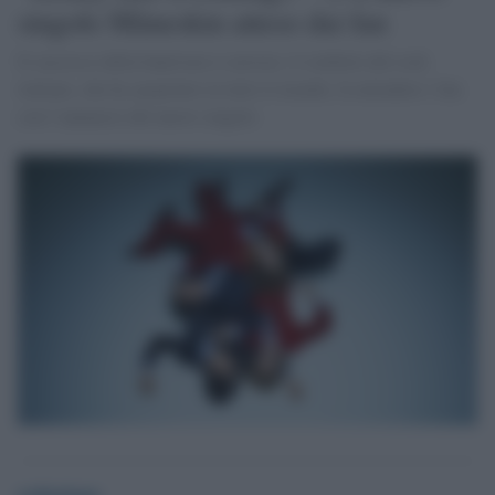
singolo Måneskin atteso dai fan
Il successo della band non si arresta: il simbolo del rock
italiano, che ha spopolato in tutto il mondo, fa attendere i fan
con l’annuncio del nuovo singolo
redazione