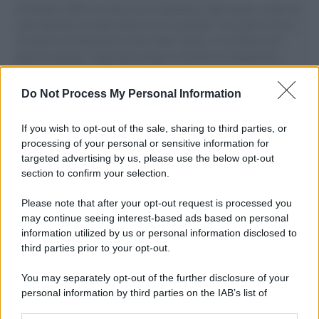
Il Senatore M5S racconta la sua esperienza sulle barche cariche di
aiuti umanitari assalite dall'esercito israeliano. Una guerra atroce,
il tentativo di disumanizzazione delle vittime, il servilismo del
governo italiano e degli altri europei, il ritorno al colonialismo.
L'importanza dei movimenti.
Do Not Process My Personal Information
Tel Aviv /
La “vittoria totale” di Israele significa una guerra
senza fine
If you wish to opt-out of the sale, sharing to third parties, or
processing of your personal or sensitive information for
targeted advertising by us, please use the below opt-out
section to confirm your selection.
Vangelo /
La vita si intreccia con le paure come il giorno
succede alla notte
Please note that after your opt-out request is processed you
may continue seeing interest-based ads based on personal
information utilized by us or personal information disclosed to
third parties prior to your opt-out.
La scoperta /
Oplontis, le vittime dell’eruzione del Vesuvio
You may separately opt-out of the further disclosure of your
furono più numerose del previsto
personal information by third parties on the IAB’s list of
downstream participants.