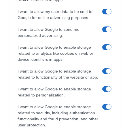
GiULia
Globalsport
I want to allow my user data to be sent to
Google for online advertising purposes.
Prima Pagina
I want to allow Google to send me
personalized advertising.
Giornale dello
Chi siamo
I want to allow Google to enable storage
Spettacolo
related to analytics like cookies on web or
Contributors
device identifiers in apps.
Wondernet
Facebook
I want to allow Google to enable storage
Giuliana Sgrena
related to functionality of the website or app.
Twitter
I want to allow Google to enable storage
Google News
related to personalization.
Mastodon
I want to allow Google to enable storage
related to security, including authentication
Cookie Policy
functionality and fraud prevention, and other
user protection.
Preferenze Privacy