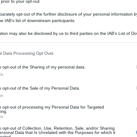
 prior to your opt-out.
ciali, con Roberto Bolle, Juan Diego Florez,
nfine, il 31 agosto l’orchestra e il Coro del
rately opt-out of the further disclosure of your personal information by
he IAB’s list of downstream participants.
diretti dal maestro Riccardo Chailly.
tion may also be disclosed by us to third parties on the IAB’s List of 
ma volta all’Arena di Verona da regista grazie
 that may further disclose it to other third parties.
Ulti
ali è stato regista, in particolare alla Scala, al
 that this website/app uses one or more Google services and may gath
l Data Processing Opt Outs
including but not limited to your visit or usage behaviour. You may click 
e al Filarmonico di Verona. L’Arena simboleggia
 to Google and its third-party tags to use your data for below specifi
o opt-out of the Sharing of my personal data.
 da regista di Albanese in quanto essa
ogle consent section.
In
luoghi di espressione artistica italiana e
o opt-out of the Sale of my Personal Data.
In
Juan Guillermo Nova
– ha dichiarato Albanese –
to opt-out of processing my Personal Data for Targeted
ing.
o nel Polesine dei primi anni ’50, parte di
L'int
In
Gaza:
 nacque, divenuta poi luogo d’elezione del
solle
o opt-out of Collection, Use, Retention, Sale, and/or Sharing
i a Pupi Avati. Ma questo non cambia il rapporto
ersonal Data that Is Unrelated with the Purposes for which it
lected.