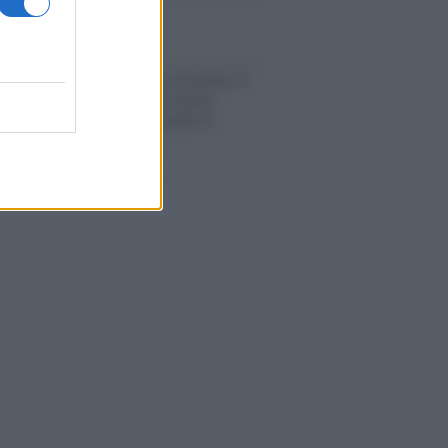
a sicurezza"
flessione /
Pace, disarmo e Ucraina: il
osinistra non trasformi il riarmo
eo in una battaglia interna per le
arie