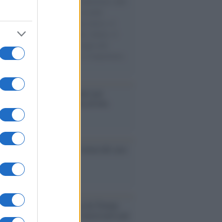
natore M5S racconta la sua esperienza sulle
e cariche di aiuti umanitari assalite
sercito israeliano. Una guerra atroce, il
ivo di disumanizzazione delle vittime, il
ismo del governo italiano e degli altri
ei, il ritorno al colonialismo. L'importanza
ovimenti.
é i centri di intrattenimento per
lie investono in attrazioni ad alta
logia
nflitto /
La mafia russa e l'arma del caos
Aviv /
Netanyahu si smarca da Trump:
ele farà tutto quello che è necessario per