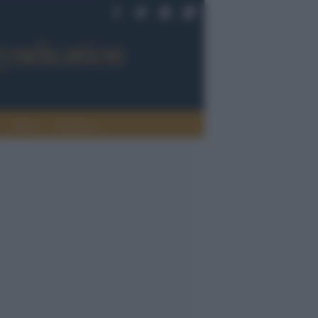
Sport
Tendenze