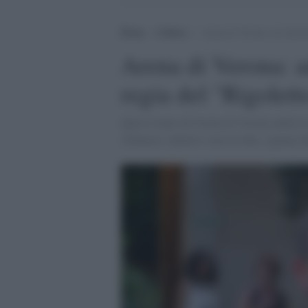
Home
>
Cultura
>
Arena di Verona: ad Antoni
Arena di Verona: 
regia del "Rigolet
Quest’estate all’Arena di Verona andrà i
Albanese. Quattro sono le date, ognuna del