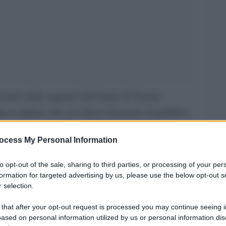
sario delle stagioni dell’Arena di Verona
edrico italiano che si è fatto conoscere al pubblico
Rigoletto
ppiatore, curerà la regia del
di
ocess My Personal Information
Marco Armiliato
ettore
.
to opt-out of the sale, sharing to third parties, or processing of your per
direttore artistico dell’Arena di Verona annuncia
formation for targeted advertising by us, please use the below opt-out s
e speciale: per l’anniversario a tre cifre si
 selection.
 al 9 settembre, comprendenti 8 titoli d’opera
 that after your opt-out request is processed you may continue seeing i
glia, Rigoletto, La Traviata, Nabucco, Tosca
e
ased on personal information utilized by us or personal information dis