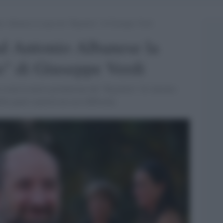
o Albanese la regia del “Rigoletto” di Giuseppe Verdi
ad Antonio Albanese la
to" di Giuseppe Verdi
n scena la nuova produzione del "Rigoletto" di Antonio
la quali ospiterà un cast differente.