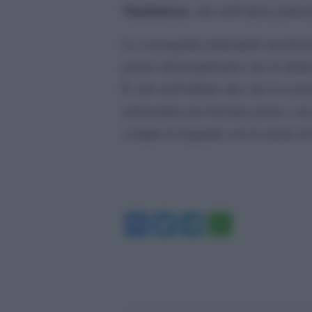
Maddalena
, che nell’opera parte
La scenografia principale mostrerà 
potere del proprietario che la deti
È solo nell’ultimo atto che la sce
retrocedere per lasciare posto a un
compie la tragedia con la morte di
Facebook
Twitter
Telegram
WhatsA