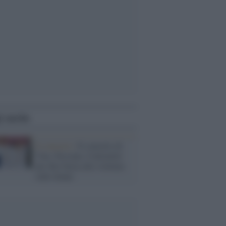
i anche
Il concerto /
Il concerto di
'Una. Nessuna. Centomila'
per dire basta alla violenza
sulle donne