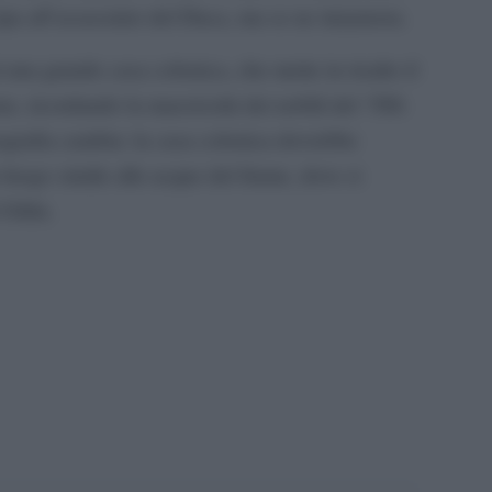
cipa all’assassinio del Duca, ma se ne innamora.
una grande casa colonica, che mette in risalto il
ene, ricordando la maestosità dei nobili del ‘500.
nografia cambia: la casa colonica dovrebbe
 luogo simile alle acque del fiume, dove si
 Gilda.
pp