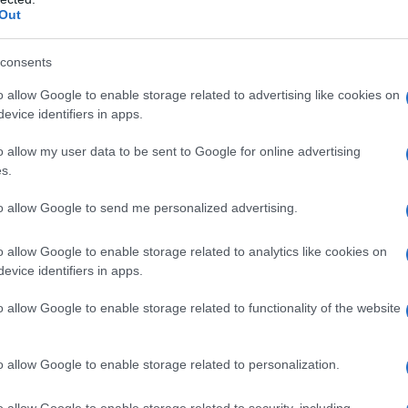
Il Se
opera di Verdi e della vicenda che vi si
Out
barch
dall'e
to avrà la gobba e il Duca non morirà.
tentat
consents
ale, impetuosa per i tanti sentimenti che in essa
servil
o allow Google to enable storage related to advertising like cookies on
europ
imento
“. Albanese quindi non userà la sua regia
evice identifiers in apps.
dei m
 la preserverà della sua originalità nei personaggi
o allow my user data to be sent to Google for online advertising
 il cinema neorealista del Dopoguerra, epoca in
Perch
s.
famig
timenti di rinascita.
tecno
to allow Google to send me personalized advertising.
to narra una storia d’amore, in questo caso fra
o allow Google to enable storage related to analytics like cookies on
Rigoletto
Duca di Mantova
, e il
. Il loro amore
evice identifiers in apps.
Il co
assione è destinata a finire in quanto Rigoletto,
o allow Google to enable storage related to functionality of the website
e, accecato dalla rabbia ordina al sicario
Il finale della storia suppone un assassinio, ma
o allow Google to enable storage related to personalization.
Tel 
da, che si sacrifica per lui.
"Isra
o allow Google to enable storage related to security, including