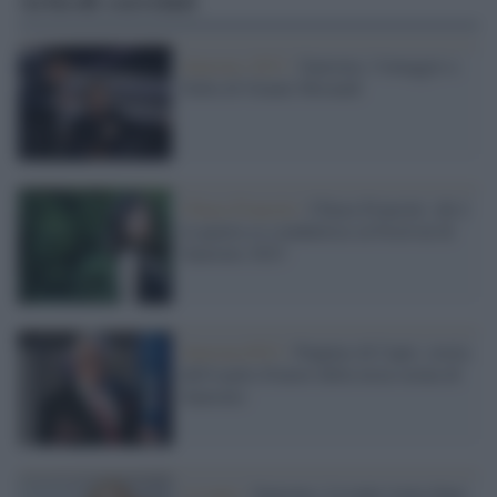
Articoli correlati
Sanremo 2023 /
Sanremo, l'omaggio a
Dalla di Gianni Morandi
Chiara Francini /
Chiara Francini: chi è
la quarta co-conduttrice al Festival di
Sanremo 2023
Sanremo2023 /
Peppino di Capri, storia
dell'ospite d'onore della terza serata di
Sanremo
Levante /
Sanremo, Levante torna dopo