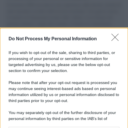
Il Senatore M5S racconta la sua esperienza sulle barche cariche di
aiuti umanitari assalite dall'esercito israeliano. Una guerra atroce,
il tentativo di disumanizzazione delle vittime, il servilismo del
governo italiano e degli altri europei, il ritorno al colonialismo.
L'importanza dei movimenti.
Do Not Process My Personal Information
Palestina /
Gaza, le bombe israeliane continuano a uccidere:
nuovi morti e feriti nella Striscia
If you wish to opt-out of the sale, sharing to third parties, or
processing of your personal or sensitive information for
targeted advertising by us, please use the below opt-out
section to confirm your selection.
Il conflitto /
L'accordo di Hormuz garantirebbe all'Iran una
vittoria geopolitica senza precedenti
Please note that after your opt-out request is processed you
may continue seeing interest-based ads based on personal
information utilized by us or personal information disclosed to
third parties prior to your opt-out.
Cultura /
Nel cuore delle Marche un viaggio itinerante tra
You may separately opt-out of the further disclosure of your
design, arte, musica e antichi mestieri
personal information by third parties on the IAB’s list of
downstream participants.