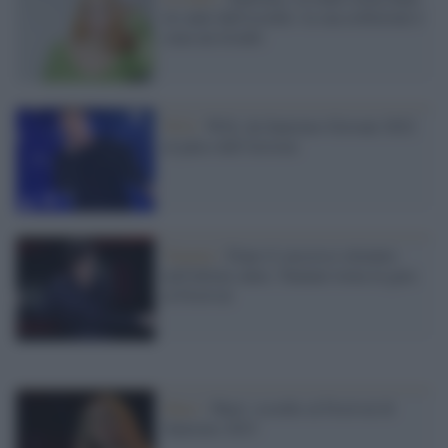
tre anni dall'esordio: la sua esibizione è
stata un trionfo
Will /
Will, da Sanremo Giovani 2022
al palco dell'Ariston
Tananai /
Dopo il successo ottenuto
nell'ultimo anno, Tananai torna in gara
al Festival
Shari /
Shari: esordio al Festival di
Sanremo 2023