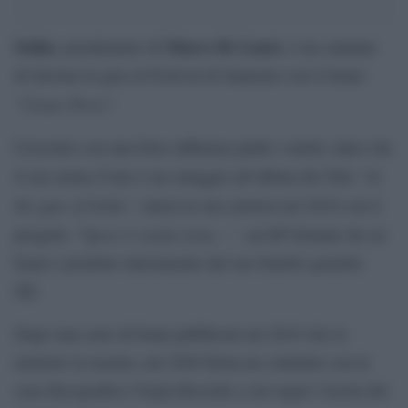
Sethu
Marco De Lauri
, pseudonimo di
, è un cantante
di Savona in gara al Festival di Sanremo con il brano
“Cause Perse”
.
Cresciuto con una forte influenza punk e metal, tanto che
“At
il suo nome d’arte è un omaggio all’album dei Nile
the gate of Sethu”
, inizia la sua carriera nel 2018 con il
“Spero ti renda triste…”
progetto
, un EP formato da sei
brani e prodotto interamente dal suo fratello gemello
JIZ.
Dopo una serie di brani pubblicati nel 2019 che lo
mettono in mostra, nel 2020 firma un contratto con la
casa discografica Virgin Records a cui segue l’uscita del