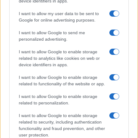
Globalscience
device identifiers in apps.
GiULia
Globalsport
I want to allow my user data to be sent to
Google for online advertising purposes.
Prima Pagina
I want to allow Google to send me
personalized advertising.
Giornale dello
Chi siamo
I want to allow Google to enable storage
Spettacolo
related to analytics like cookies on web or
Contributors
device identifiers in apps.
Wondernet
Facebook
I want to allow Google to enable storage
Giuliana Sgrena
related to functionality of the website or app.
Twitter
I want to allow Google to enable storage
Google News
related to personalization.
Mastodon
I want to allow Google to enable storage
related to security, including authentication
Cookie Policy
functionality and fraud prevention, and other
user protection.