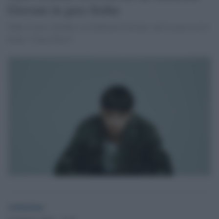
Giovani in gara Sethu
Dopo il pass ottenuto con Sanremo Giovani, sarà in gara con il
brano “Cause Perse”.
redazione