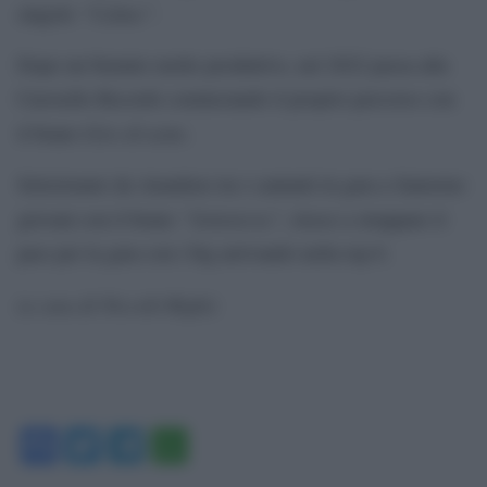
“Calmo”
singolo
.
Dopo un biennio molto produttivo, nel 2022 passa alla
Carosello Records cominciando il proprio percorso con
Giro di notte
il brano
.
Selezionato da Amadeus tra i cantanti in gara a Sanremo
“Sottoterra”
giovani con il brano
, riesce a strappare il
pass per la gara con i big arrivando nella top 6.
(a cura di Niccolò Righi)
Facebook
Twitter
Telegram
WhatsApp