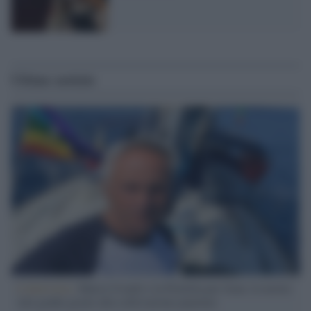
Ultime notizie
L'intervista /
Marco Croatti e la Flottilla per Gaza: le nostre
vele gonfie grazie alla sollevazione popolare