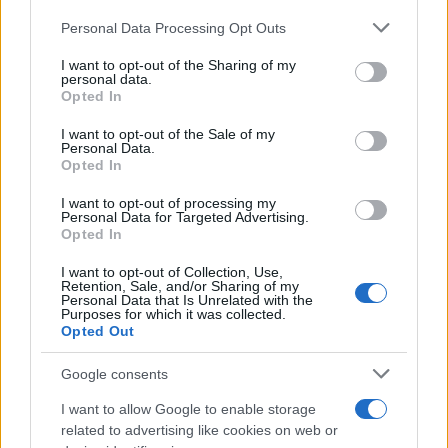
Personal Data Processing Opt Outs
This information may also be disclosed by us to third parties
Poker online gratis: come iniziare, conoscere il gioco e fare
on the IAB’s List of Downstream Participants that may further
I want to opt-out of the Sharing of my
pratica
disclose it to other third parties.
personal data.
Opted In
Please note that this website/app uses one or more Google
services and may gather and store information including but
I want to opt-out of the Sale of my
Personal Data.
not limited to your visit or usage behaviour. You may click to
Opted In
grant or deny consent to Google and its third-party tags to
use your data for below specified purposes in below Google
I want to opt-out of processing my
consent section.
Personal Data for Targeted Advertising.
Opted In
I want to opt-out of Collection, Use,
Retention, Sale, and/or Sharing of my
Personal Data that Is Unrelated with the
Purposes for which it was collected.
Opted Out
Syndication
Culture
Google consents
Salute
Globalist
I want to allow Google to enable storage
related to advertising like cookies on web or
Megachip