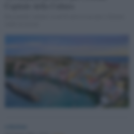
Capitale della Cultura
Rassicuranti i numeri: record di turisti in un anno e fatturato
medio in crescita
redazione