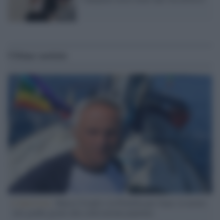
Ultime notizie
L'intervista /
Marco Croatti e la Flottilla per Gaza: le nostre
vele gonfie grazie alla sollevazione popolare