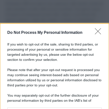
Il Senatore M5S racconta la sua esperienza sulle barche cariche di
aiuti umanitari assalite dall'esercito israeliano. Una guerra atroce,
il tentativo di disumanizzazione delle vittime, il servilismo del
governo italiano e degli altri europei, il ritorno al colonialismo.
L'importanza dei movimenti.
Do Not Process My Personal Information
Palestina /
Il Board of Peace di Trump assegna il primo
contratto per un rudimentale avamposto militare a Gaza
If you wish to opt-out of the sale, sharing to third parties, or
processing of your personal or sensitive information for
targeted advertising by us, please use the below opt-out
section to confirm your selection.
L'evento /
La Sila diventa un palcoscenico naturale: nasce “A
Farla Amare Comincia Tu – Opera Sila”
Please note that after your opt-out request is processed you
may continue seeing interest-based ads based on personal
information utilized by us or personal information disclosed to
third parties prior to your opt-out.
Il ricordo /
Le radici di Francesco Guccini
You may separately opt-out of the further disclosure of your
personal information by third parties on the IAB’s list of
downstream participants.