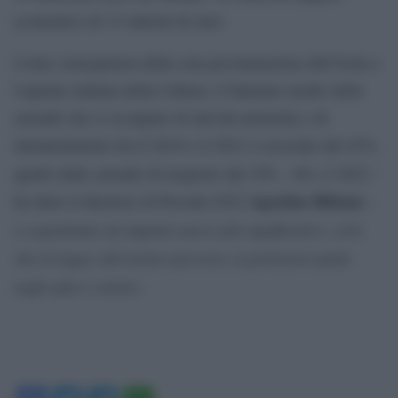
economico di 33 milioni di euro.
Come conseguenza della sola proclamazione dell’Isola a
Capitale italiana della Cultura, il fatturato medio delle
aziende che si occupano di attività artistiche e di
intrattenimento fra il 2019 e il 2021 è cresciuto del 45%,
Per il 2022
quello delle aziende di trasporto del 39%. «
–
Agostino Riitano
ha detto il direttore di Procida 2022
–
ci aspettiamo un impatto ancor più significativo, certi
che la legacy del nostro percorso si protrarrà anche
negli anni a venire
».