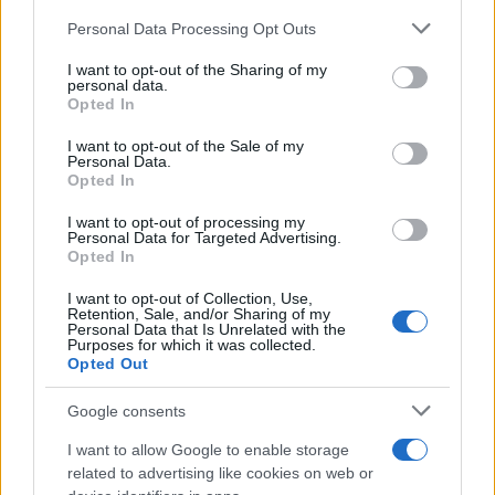
Personal Data Processing Opt Outs
This information may also be disclosed by us to third parties
L'anniversario /
90 anni di Yves Saint Laurent, tra moda e
on the IAB’s List of Downstream Participants that may further
I want to opt-out of the Sharing of my
scandali
disclose it to other third parties.
personal data.
Opted In
Please note that this website/app uses one or more Google
services and may gather and store information including but
I want to opt-out of the Sale of my
Personal Data.
not limited to your visit or usage behaviour. You may click to
Opted In
grant or deny consent to Google and its third-party tags to
use your data for below specified purposes in below Google
I want to opt-out of processing my
consent section.
Personal Data for Targeted Advertising.
Opted In
I want to opt-out of Collection, Use,
Retention, Sale, and/or Sharing of my
Personal Data that Is Unrelated with the
Purposes for which it was collected.
Opted Out
Syndication
Culture
Google consents
Salute
Globalist
I want to allow Google to enable storage
related to advertising like cookies on web or
Megachip
Globalscience