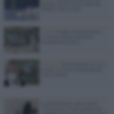
famiglia a bordo, tra loro anche due
bambini (tratti in salvo)
Covid /
Il sindaco di Procida esulta:
"La nostra isola ha concluso la
vaccinazione di massa"
Campania /
De Luca farà da solo con i
vaccini: si va verso un'ordinanza per
isole covid-free
La foto del dottore contro i novax:
"Vaccino fatto. Se avessi potuto fare
l’antipolio avrei avuto una vita diversa"