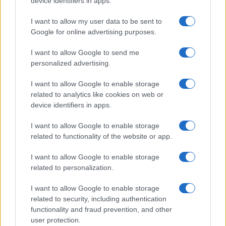
device identifiers in apps.
GiULia
Globalsport
I want to allow my user data to be sent to
Google for online advertising purposes.
Prima Pagina
I want to allow Google to send me
personalized advertising.
Giornale dello
Chi siamo
I want to allow Google to enable storage
Spettacolo
related to analytics like cookies on web or
Contributors
device identifiers in apps.
Wondernet
Facebook
I want to allow Google to enable storage
Giuliana Sgrena
related to functionality of the website or app.
Twitter
I want to allow Google to enable storage
Google News
related to personalization.
Mastodon
I want to allow Google to enable storage
related to security, including authentication
Cookie Policy
functionality and fraud prevention, and other
user protection.