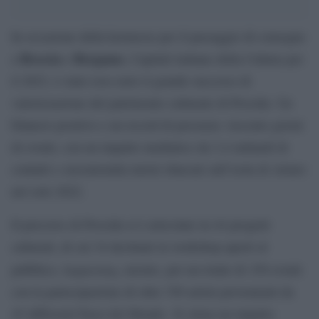
In occasione della kermesse per il passaggio di consegne
Brescia
Bergamo
a
e
, Capitali italiane della Cultura per
il 2023, è stato reso noto il grande successo di
valorizzazione del patrimonio culturale di Procida. Un
bilancio positivo e un record di presenze: trecento giorni
di eventi, con un impatto mediatico da 3,4 miliardi di
contatti e seicentomila turisti sbarcati sull’isola di Arturo
nel solo 2022.
Il percorso di Procida si è articolato in 44 progetti
culturali, di cui 34 declinati in workshop aperti al
happening
pubblico,
, mostre, per un totale di 150 eventi
con la partecipazione di oltre 350 artisti provenienti da
45 differenti Paesi del Mondo. Si stima un impatto