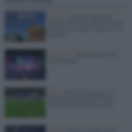
La visita /
Agrigento, Mattarella:
“Cultura non è ammirazione di vestigia
del passato ma alzare lo sguardo verso
il domani”
La rassegna /
Torna MARetica 2024
con sei finalisti
Calcio /
Furto negli spogliatoi, la
denuncia della squadra di Procida: i
sospetti del club in un post social
Napoli /
Una barca affonda con una