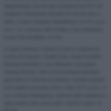
lungometraggio che racconta il maremoto del 2011 nel
Giappone settentrionale dal punto di vista del mare; e,
Gli oceani
infine, il regista Tommaso Santambrogio con
sono i veri continenti
, film in bianco e nero ambientato
in una Cuba decadente e in crisi.
La giuria chiamata a valutare le opere è composta da
Concita de Gregorio, Claudio Fogu, Giogiò Franchini,
Elisabetta Montaldo e Luca Marinelli; a presiederli
Valentina Parrella. Oltre al riconoscimento principale
quest’anno ne è previsto un ulteriore: verranno premiate
Il vecchio e il
le tre migliori recensioni scritte o video de
mare
di Ernest Hemingway, realizzate dalle studentesse e
dagli studenti della scuola media ‘Antonio Capraro’ di
Procida.