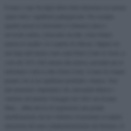
Il mare è stato fin dagli albori della letteratura un enorme
spazio dove i significati galleggiavano. Per esempio
quando ancora la letteratura si chiamava epica e
un’oscuro autore, conosciuto da tutti, come Omero
narrava le insidie e le scoperte di Odissea. Oppure era
Onda su
una fuga dall’amore come canta Paolo Conte in
onda
del 1974. Dal cinema alla musica, passando per la
letteratura e tutte le altre forme d’arte, il mare ha sempre
portato con sé un significato profondo e intenso. Non
può nemmeno sorprendere che Alessandro Baricco –
vincitore del premio Viareggio nel 1993 con Oceano
Mare – abbia deciso di organizzare una grande
manifestazione che ha l’obiettivo di premiare la miglior
narrazione del mare (indipendentemente dal formato). Il