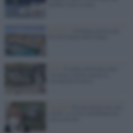
bambini (tratti in salvo)
Il bilancio /
Un bilancio positivo per
Procida Capitale della Cultura
Covid /
Il sindaco di Procida esulta:
"La nostra isola ha concluso la
vaccinazione di massa"
Campania /
De Luca farà da solo con i
vaccini: si va verso un'ordinanza per
isole covid-free