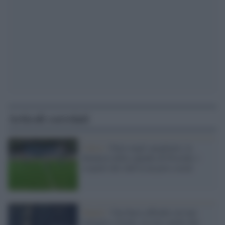
Articoli correlati
Calcio /
Furto negli spogliatoi, la
denuncia della squadra di Procida: i
sospetti del club in un post social
Napoli /
Una barca affonda con una
famiglia a bordo, tra loro anche due