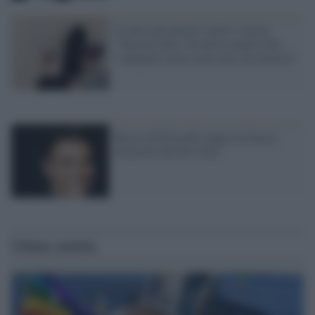
La foto del dottore contro i novax:
"Vaccino fatto. Se avessi potuto fare
l’antipolio avrei avuto una vita diversa"
Rissa sull'aliscafo: pugno in faccia
all'artista Sal Da Vinci
Ultime notizie