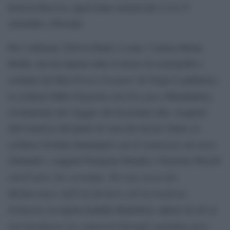
Maretica
festival
quest’anno tornerà dal 12 al 15
settembre a Procida.
Per l’edizione 2024 in finale ci sono: l’artista Shona
Heath, che ha ispirato tutto il lavoro di scenografia e
Povere Creature!
costume del film
di Yorgos Lanthimos;
Oro puro
lo scrittore Fabio Genovesi con
(Mondadori),
rivisitazione del viaggio che ha portato alla ‘scoperta’
dell’America dal punto di vista del mozzo Nuno; la
Il sentimento del mare
scrittrice Evelina Santangelo con
(Einaudi); i saggisti Peregrine Horden e Nicholas Purcell
Il mare che corrompe
Per una storia del
con
.
Mediterraneo dall’età del ferro all’età moderna
All of
(Carocci); la regista Jennifer Rainsford, autrice di
our heartbeats are connected through exploding stars
,