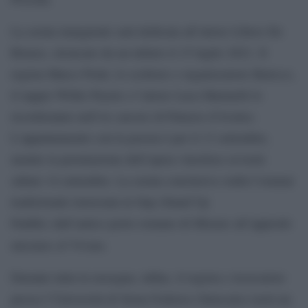
La serata inaugurale sarà dedicata all’attore Libero De
Rienzo, stroncato da un infarto il 15 luglio 2021. Il
regista Marco Ponti, lo scrittore e organizzatore Baricco,
il rapper Willie Peyote e l’attore Luca Marinelli lo
ricorderanno nell’ex carcere di Palazzo d’Avulso.
L’appuntamento con la poesia è per il 13 settembre,
mentre la premiazione dell’opera vincitrice avverrà
sabato 14 settembre. La serata conclusiva vedrà l’oramai
tradizionale traversata in Sup (Stand Up
Paddle) dall’antico porto romano di Miseno all’approdo
di
miceneo
Vivara.
Durante tutta la rassegna, infine, il regista e ricercatore
presso l’Università di Siena Federico Siniscalco terrà un