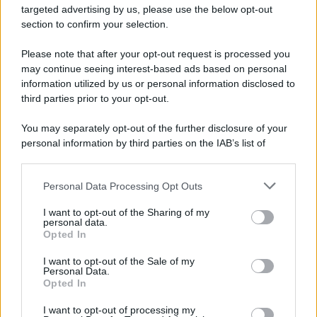
targeted advertising by us, please use the below opt-out
section to confirm your selection.
Pd /
Un partito progressista e di sinistra che si spacca sul
riarmo ha un serio problema
Please note that after your opt-out request is processed you
may continue seeing interest-based ads based on personal
information utilized by us or personal information disclosed to
third parties prior to your opt-out.
Il caso /
Trump ha quasi esaurito l'arsenale Usa, ma il
You may separately opt-out of the further disclosure of your
tycoon smentisce
personal information by third parties on the IAB’s list of
downstream participants.
Personal Data Processing Opt Outs
This information may also be disclosed by us to third parties
La banca /
Caso Mps: i pm milanesi ora vogliono vederci
on the IAB’s List of Downstream Participants that may further
I want to opt-out of the Sharing of my
chiaro sulle “chat” tra un dirigente del Mef e alcuni ministri
disclose it to other third parties.
personal data.
Opted In
Please note that this website/app uses one or more Google
services and may gather and store information including but
I want to opt-out of the Sale of my
Personal Data.
not limited to your visit or usage behaviour. You may click to
Opted In
grant or deny consent to Google and its third-party tags to
use your data for below specified purposes in below Google
I want to opt-out of processing my
consent section.