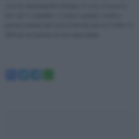
Un mare di memorie
corso di cinematografia intitolato
,
dal 4 all’11 settembre. L’evento è gratuito, rivolto a
giovani residenti dell’isola di Procida nati tra il 2004 e il
2009 per un massimo di nove partecipanti.
Facebook
Twitter
Telegram
WhatsApp