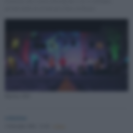
Il festival, che si terrà a Procida dal 12 al 15 settembre,
prevede anche un ricordo per Libero de Rienzo
Maretica 2023
redazione
2 Settembre 2024 - 21.40
Culture