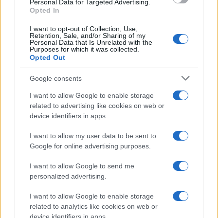
Personal Data for Targeted Advertising.
Opted In
I want to opt-out of Collection, Use,
Retention, Sale, and/or Sharing of my
Personal Data that Is Unrelated with the
Purposes for which it was collected.
Opted Out
Syndication
Culture
Google consents
Salute
Globalist
I want to allow Google to enable storage
related to advertising like cookies on web or
Megachip
Globalscience
device identifiers in apps.
GiULia
Globalsport
I want to allow my user data to be sent to
Google for online advertising purposes.
Prima Pagina
I want to allow Google to send me
personalized advertising.
Giornale dello
Chi siamo
I want to allow Google to enable storage
Spettacolo
related to analytics like cookies on web or
Contributors
device identifiers in apps.