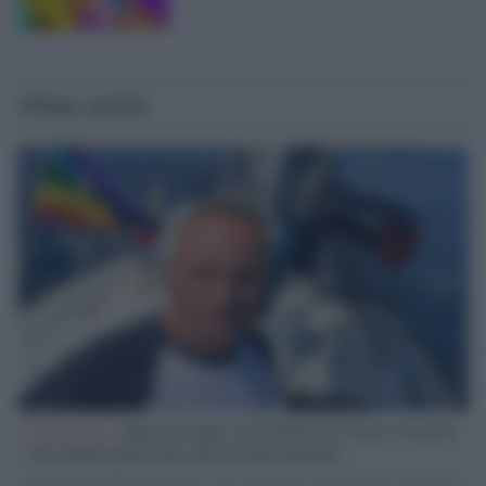
Ultime notizie
L'intervista /
Marco Croatti e la Flottilla per Gaza: le nostre
vele gonfie grazie alla sollevazione popolare
Il Senatore M5S racconta la sua esperienza sulle barche cariche di