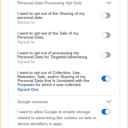
Personal Data Processing Opt Outs
This information may also be disclosed by us to third parties
La riflessione /
Pace, disarmo e Ucraina: il centrosinistra
on the IAB’s List of Downstream Participants that may further
I want to opt-out of the Sharing of my
non trasformi il riarmo europeo in una battaglia interna per
disclose it to other third parties.
personal data.
le primarie
Opted In
Please note that this website/app uses one or more Google
services and may gather and store information including but
I want to opt-out of the Sale of my
Personal Data.
not limited to your visit or usage behaviour. You may click to
Opted In
grant or deny consent to Google and its third-party tags to
use your data for below specified purposes in below Google
I want to opt-out of processing my
consent section.
Personal Data for Targeted Advertising.
Opted In
I want to opt-out of Collection, Use,
Retention, Sale, and/or Sharing of my
Personal Data that Is Unrelated with the
Purposes for which it was collected.
Opted Out
Syndication
Culture
Google consents
Salute
Globalist
I want to allow Google to enable storage
related to advertising like cookies on web or
Megachip
Globalscience
device identifiers in apps.