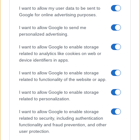
GiULia
Globalsport
I want to allow my user data to be sent to
Google for online advertising purposes.
Prima Pagina
I want to allow Google to send me
personalized advertising.
Giornale dello
Chi siamo
I want to allow Google to enable storage
Spettacolo
related to analytics like cookies on web or
Contributors
device identifiers in apps.
Wondernet
Facebook
I want to allow Google to enable storage
Giuliana Sgrena
related to functionality of the website or app.
Twitter
I want to allow Google to enable storage
Google News
related to personalization.
Mastodon
I want to allow Google to enable storage
related to security, including authentication
Cookie Policy
functionality and fraud prevention, and other
user protection.
Preferenze Privacy