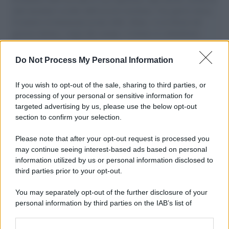
aiuti umanitari assalite dall'esercito israeliano. Una guerra atroce,
il tentativo di disumanizzazione delle vittime, il servilismo del
governo italiano e degli altri europei, il ritorno al colonialismo.
L'importanza dei movimenti.
Do Not Process My Personal Information
Perché i centri di intrattenimento per famiglie investono in
attrazioni ad alta tecnologia
If you wish to opt-out of the sale, sharing to third parties, or
processing of your personal or sensitive information for
targeted advertising by us, please use the below opt-out
section to confirm your selection.
Il conflitto /
La mafia russa e l'arma del caos
Please note that after your opt-out request is processed you
may continue seeing interest-based ads based on personal
information utilized by us or personal information disclosed to
third parties prior to your opt-out.
Tel Aviv /
Netanyahu si smarca da Trump: "Israele farà tutto
You may separately opt-out of the further disclosure of your
quello che è necessario per la sua sicurezza"
personal information by third parties on the IAB’s list of
downstream participants.