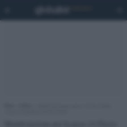
Home
>
Cultura
>
Manifestazione per la pace c’è Flavio Insinna:
“Seguo l’insegnamento di Gino Strada”
Manifestazione per la pace c'è Flavio