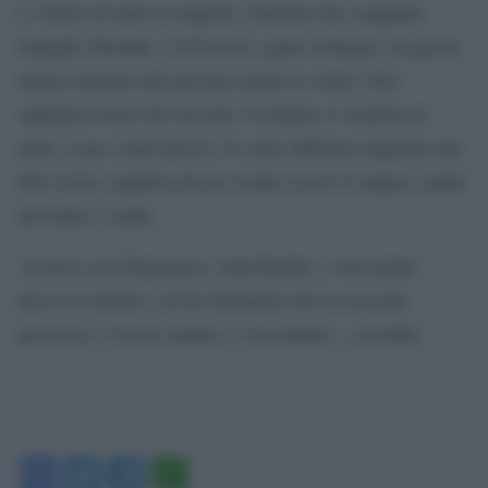
è l’inizio di tutte le tragedie, bambini che scappano,
famiglie distrutte, civili morti, gente torturata. In guerra
muore insieme alle persone anche la verità. Non
sappiamo bene che succede. E intanto si vendono le
armi, il gas a quei prezzi. E come abbiamo imparato dai
libri storia, quando giù per strada scorre il sangue i piani
alti fanno i soldi».
«Lavoro con Emergency, Sant’Egidio, e mio padre
faceva il medico, mi ha insegnato che la cosa più
preziosa è l’essere umano e vita umana», conclude.
Facebook
Twitter
Telegram
WhatsApp