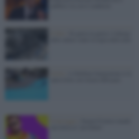
pubblico sta con il conduttore
Il libro /
Di guerra in guerra: il dialogo
delle culture contro la logica delle armi
Sicilia /
A Gibellina l'integrazione si fa
opera d'arte con l'arazzo della pace
Il messaggio /
Dargen D'Amico manda
una lettera al "presidente"