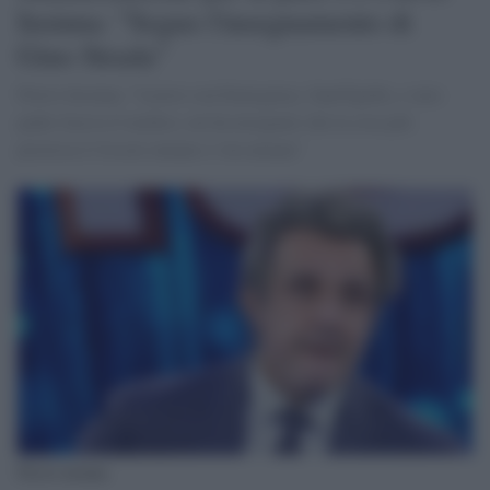
Insinna: "Seguo l'insegnamento di
Gino Strada"
Flavio Insinna; "Lavoro con Emergency, Sant'Egidio, e mio
padre faceva il medico, mi ha insegnato che la cosa più
preziosa è l'essere umano e vita umana"
Flavio insinna