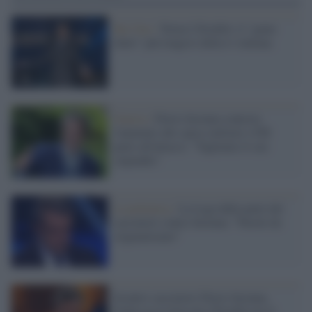
Rai Uno /
Torna L'Eredità: il "game
show" più longevo della tv italiana
Guerra /
Flavio Insinna contesta
l'aumento alle spese militari e FdI
parte all'attacco: "Tagliamo il suo
stipendio"
La polemica /
La Lega dalla parte dei
cacciatori contro Insinna: "Parole da
stigmatizzare"
Scontro cacciatori-Flavio Insinna,
Federcaccia boicotta l'Eredità ma il