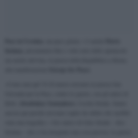
Pace in Ucraina
Flavio
, ma pace giusta: c’è anche
Insinna
, presentatore Rai e volto noto dello spettacolo
ma anche attivista, in piazza della Repubblica a Roma,
Europe for Peace
alla manifestazione
.
«Come mai qui? Il 20 marzo eravamo in piazza San
Giovanni per la Pace, contro le guerre, con gli amici di
Aboubakar Soumahoro
Blob,
, Cecilia Strada. Siamo
ancora qui perché avevamo capito da subito che sarebbe
stata una tragedia».« Ero amico di Gino Strada – dice
Insinna – che ci ha insegnato una cosa precisa: la guerra