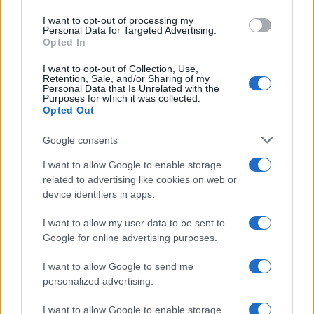
use your data for below specified purposes in below Google
I want to opt-out of processing my
consent section.
Personal Data for Targeted Advertising.
Opted In
I want to opt-out of Collection, Use,
Retention, Sale, and/or Sharing of my
Personal Data that Is Unrelated with the
Purposes for which it was collected.
Opted Out
Syndication
Culture
Google consents
Salute
Globalist
I want to allow Google to enable storage
related to advertising like cookies on web or
Megachip
Globalscience
device identifiers in apps.
GiULia
Globalsport
I want to allow my user data to be sent to
Google for online advertising purposes.
Prima Pagina
I want to allow Google to send me
personalized advertising.
Giornale dello
Chi siamo
I want to allow Google to enable storage