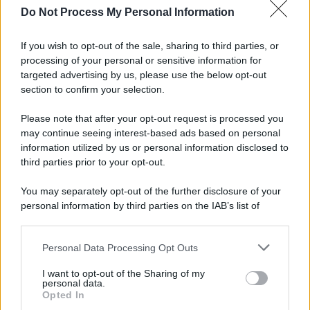
Do Not Process My Personal Information
Il ricordo /
Le radici di Francesco Guccini
If you wish to opt-out of the sale, sharing to third parties, or
processing of your personal or sensitive information for
targeted advertising by us, please use the below opt-out
section to confirm your selection.
L'anniversario /
90 anni di Yves Saint Laurent, tra moda e
scandali
Please note that after your opt-out request is processed you
may continue seeing interest-based ads based on personal
information utilized by us or personal information disclosed to
third parties prior to your opt-out.
Il ricordo /
Il nostro incontro con Francesco Guccini
You may separately opt-out of the further disclosure of your
personal information by third parties on the IAB’s list of
downstream participants.
Personal Data Processing Opt Outs
This information may also be disclosed by us to third parties
Musica /
Love Sensation, il primo duetto di Madonna e Kylie
on the IAB’s List of Downstream Participants that may further
Minogue
I want to opt-out of the Sharing of my
disclose it to other third parties.
personal data.
Opted In
Please note that this website/app uses one or more Google