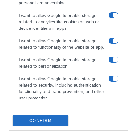
personalized advertising.
Giornale dello
Chi siamo
I want to allow Google to enable storage
Spettacolo
related to analytics like cookies on web or
Contributors
device identifiers in apps.
Wondernet
Facebook
I want to allow Google to enable storage
Giuliana Sgrena
related to functionality of the website or app.
Twitter
I want to allow Google to enable storage
Google News
related to personalization.
Mastodon
I want to allow Google to enable storage
related to security, including authentication
Cookie Policy
functionality and fraud prevention, and other
user protection.
Preferenze Privacy
CONFIRM
©2021 Globalist.it • All right reserved.