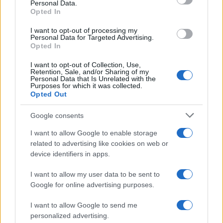
Personal Data.
not limited to your visit or usage behaviour. You may click to
Opted In
grant or deny consent to Google and its third-party tags to
use your data for below specified purposes in below Google
I want to opt-out of processing my
consent section.
Personal Data for Targeted Advertising.
Opted In
I want to opt-out of Collection, Use,
Retention, Sale, and/or Sharing of my
Personal Data that Is Unrelated with the
Purposes for which it was collected.
Opted Out
Syndication
Culture
Google consents
Salute
Globalist
I want to allow Google to enable storage
related to advertising like cookies on web or
Megachip
Globalscience
device identifiers in apps.
GiULia
Globalsport
I want to allow my user data to be sent to
Google for online advertising purposes.
Prima Pagina
I want to allow Google to send me
personalized advertising.