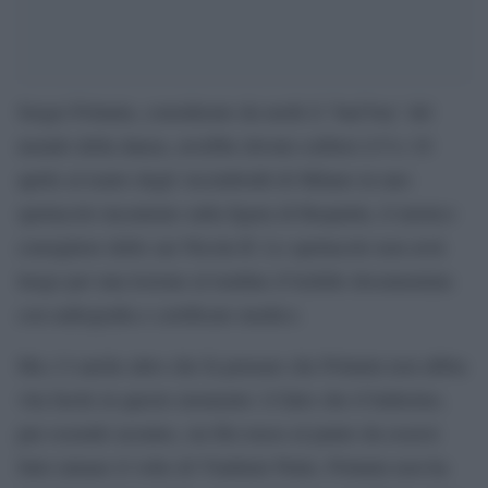
Sergei Polunin, considerato da molti il ‘bad boy’ del
mondo della danza, avrebbe dovuto esibirsi il 9 e 10
aprile al teatro degli Arcimboldi di Milano in uno
spettacolo incentrato sulla figura di Rasputin, il mistico
consigliere dello zar Nicola II. Lo spettacolo non avrà
luogo per una lesione al tendine d’Achille documentata
con radiografia e certificato medico.
Ma c’è anche altro che fa pensare che Polunin non abbia
vita facile in questo momento: il fatto che il ballerino,
pur essendo ucraino, sia filo-russo al punto da essersi
fatto tatuare il volto di Vladimir Putin. Polunin non ha