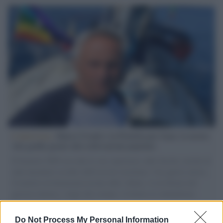
L'intervista /
Marco Croatti e la Flottilla per Gaza: le nostre
vele gonfie grazie alla sollevazione popolare
Il Senatore M5S racconta la sua esperienza sulle barche cariche di
aiuti umanitari assalite dall'esercito israeliano. Una guerra atroce,
il tentativo di disumanizzazione delle vittime, il servilismo del
governo italiano e degli altri europei, il ritorno al colonialismo.
L'importanza dei movimenti.
Do Not Process My Personal Information