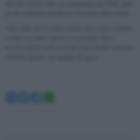
mai fatto mistero della sua ammirazione per Putin, tanto
da aver addirittura giustificato l’invasione della Crimea:
“Non credo che la Crimea tornerà mai a essere territorio
ucraino. La realtà è questa è va accettata. Non è
successo perché la Russia lo ha voluto ma per via di una
ribellione interna”, ha spiegato all’epoca.
Facebook
Twitter
Telegram
WhatsApp