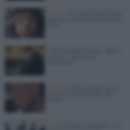
La storia /
E' tornato in Italia Giordano
Signorile, il giovane ballerino bloccato
a Kiev
L'Etoile dell'Opéra di Parigi: "Bene il
lockdown, i francesi sono
indisciplinati"
Sicilia /
Si chiama Giuseppe Cascino,
ha massacrato un ragazzo per odio
razziale
Video /
Il ballerino "tormentone" Jsm