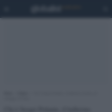
Home
>
Cultura
>
Chi è Sergei Polunin, il ballerino ucraino col
tatuaggio di Putin
Chi è Sergei Polunin, il ballerino