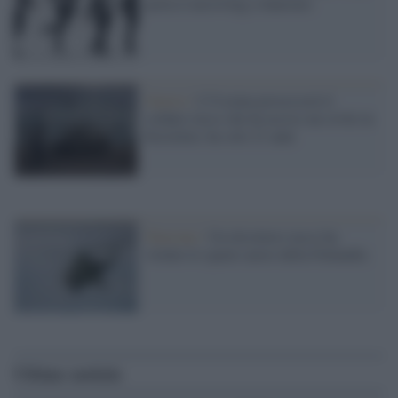
porta il neoswing a Sanremo
Guerra /
L'Ucraina processerà il
soldato russo che ha ucciso un civile in
bicicletta: ha solo 21 anni
Tensione /
Un elicottero russo ha
violato lo spazio aereo della Finlandia
Ultime notizie