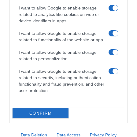
Giornale dello
Chi siamo
I want to allow Google to enable storage
Spettacolo
related to analytics like cookies on web or
Contributors
device identifiers in apps.
Wondernet
Facebook
I want to allow Google to enable storage
Giuliana Sgrena
related to functionality of the website or app.
Twitter
I want to allow Google to enable storage
Google News
related to personalization.
Mastodon
I want to allow Google to enable storage
related to security, including authentication
Cookie Policy
functionality and fraud prevention, and other
user protection.
Preferenze Privacy
CONFIRM
©2021 Globalist.it • All right reserved.
Data Deletion
Data Access
Privacy Policy
Syndication