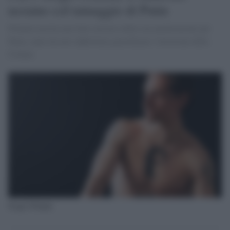
ucraino col tatuaggio di Putin
Polunin non ha mai fatto mistero della sua ammirazione per
Putin, tanto da aver addirittura giustificato l’invasione della
Crimea
Sergei Polunin