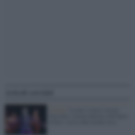
Articoli correlati
Ucraina /
Ucraina, è morto Artyom
Datsishin, il primo ballerino dell'Opera
di Kiev: ucciso dalle bombe russe