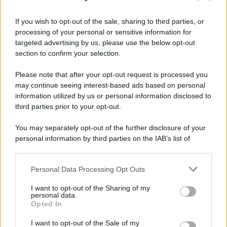
Cinema /
James Gray, dopo “I padroni della notte” torna alla
mafia russa con “Paper Tiger”
If you wish to opt-out of the sale, sharing to third parties, or
processing of your personal or sensitive information for
targeted advertising by us, please use the below opt-out
section to confirm your selection.
L'evento /
Papa Leone XIV all'Unesco: storica visita a Parigi
il 25 settembre
Please note that after your opt-out request is processed you
may continue seeing interest-based ads based on personal
information utilized by us or personal information disclosed to
third parties prior to your opt-out.
L'inchiesta /
Attentato a Ranucci, arrestato Valter Lavitola:
You may separately opt-out of the further disclosure of your
per la procura è il mandante
personal information by third parties on the IAB’s list of
downstream participants.
Personal Data Processing Opt Outs
This information may also be disclosed by us to third parties
Il ritrovamento /
La moneta che vide l'invasione Cartagine in
on the IAB’s List of Downstream Participants that may further
I want to opt-out of the Sharing of my
Sicilia
disclose it to other third parties.
personal data.
Opted In
Please note that this website/app uses one or more Google
services and may gather and store information including but
I want to opt-out of the Sale of my