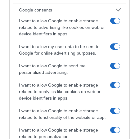
Syndication
Culture
Google consents
Salute
Globalist
I want to allow Google to enable storage
related to advertising like cookies on web or
Megachip
Globalscience
device identifiers in apps.
GiULia
Globalsport
I want to allow my user data to be sent to
Google for online advertising purposes.
Prima Pagina
I want to allow Google to send me
personalized advertising.
Giornale dello
Chi siamo
I want to allow Google to enable storage
Spettacolo
related to analytics like cookies on web or
Contributors
device identifiers in apps.
Wondernet
Facebook
I want to allow Google to enable storage
Giuliana Sgrena
related to functionality of the website or app.
Twitter
I want to allow Google to enable storage
Google News
related to personalization.