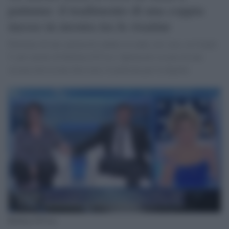
pattume: il tradimento di una coppia
messo in mostra tra le risatine
Parliamo di uno spettacolo andato in onda, ieri sera, su Canale
5, nel salotto di Barbara D'Urso. Spettacolo osceno di una
oscena televisione dove non c'è poltrona per la dignità.
Barbara D'Urso