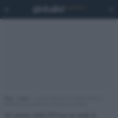
Home
>
Cultura
>
Al salotto della D’Urso in onda il pattume: il
tradimento di una coppia messo in mostra tra le risatine
Al salotto della D'Urso in onda il