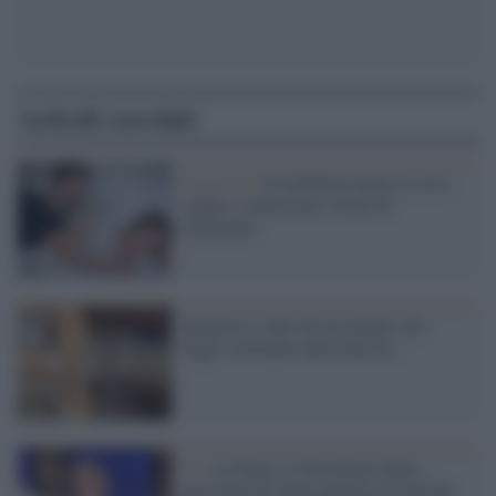
Articoli correlati
Covid-19 /
Il lockdown mette in crisi
coppie e matrimoni: boom di
tradimenti
Spopola il video di un amante che
fugge seminudo dalla finestra
Tv /
La Pupa e il Secchione Show,
anticipazioni della puntata di martedì