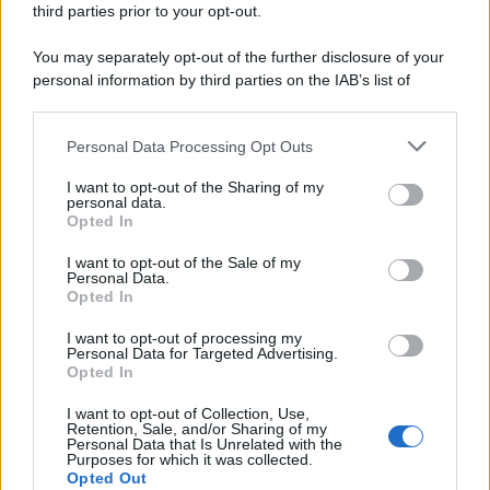
third parties prior to your opt-out.
Il ricordo /
Quando Guccini raccontava le "Cronache
You may separately opt-out of the further disclosure of your
epafaniche": l'intervista all'artista che si definiva un
personal information by third parties on the IAB’s list of
'narratore'
downstream participants.
Personal Data Processing Opt Outs
This information may also be disclosed by us to third parties
Lo studio /
Disinformazione russa e destra: anche la
on the IAB’s List of Downstream Participants that may further
I want to opt-out of the Sharing of my
macchina propagandistica di Putin dietro la crisi di Ceuta
disclose it to other third parties.
personal data.
Opted In
Please note that this website/app uses one or more Google
services and may gather and store information including but
I want to opt-out of the Sale of my
Personal Data.
not limited to your visit or usage behaviour. You may click to
Opted In
grant or deny consent to Google and its third-party tags to
use your data for below specified purposes in below Google
I want to opt-out of processing my
consent section.
Personal Data for Targeted Advertising.
Opted In
I want to opt-out of Collection, Use,
Retention, Sale, and/or Sharing of my
Personal Data that Is Unrelated with the
Purposes for which it was collected.
Opted Out