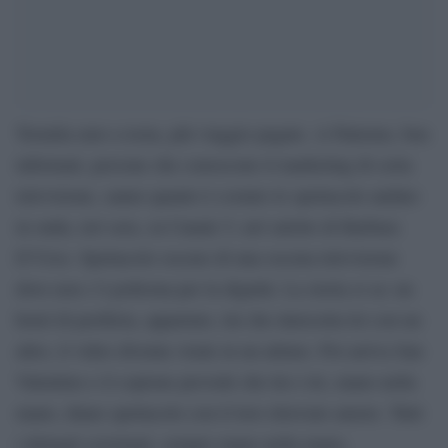
Tremila euro a testa, più viaggio pagato. A Palermo, ben
informati, persone che conoscono il marketing di certa
televisione, sanno quanto è costato lo spettacolo andato
in onda, ieri sera, su Canale 5, nel salotto di Barbara
D’Urso. Spettacolo osceno di una oscena televisione
dove non c’è poltrona per la dignità. La storia si sa: un
hotel di periferia, appartato, lui che intercetta lei con un
altro, il video diventa virale in un attimo. Poi arriva San
Valentino e il copione prevede che lui e lei, mano nella
mano, diano spettacolo con il loro ritrovato amore. Tutti
i dettagli sciorinati, sempre mano nella mano,