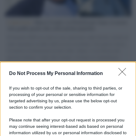
L'intervista /
Marco Croatti e la Flottilla per Gaza: le nostre
vele gonfie grazie alla sollevazione popolare
Il Senatore M5S racconta la sua esperienza sulle barche cariche di
aiuti umanitari assalite dall'esercito israeliano. Una guerra atroce,
il tentativo di disumanizzazione delle vittime, il servilismo del
governo italiano e degli altri europei, il ritorno al colonialismo.
L'importanza dei movimenti.
Do Not Process My Personal Information
L'attesa /
Un estate di calcio: tra Mondiali e Serie A
If you wish to opt-out of the sale, sharing to third parties, or
processing of your personal or sensitive information for
targeted advertising by us, please use the below opt-out
section to confirm your selection.
Musica /
Al maestro Francesco Guccini
Please note that after your opt-out request is processed you
may continue seeing interest-based ads based on personal
information utilized by us or personal information disclosed to