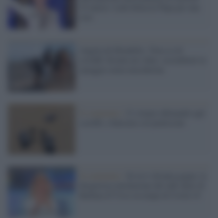
22 marzo: Lulù Selassié Pupa per una
sera
Angela da Mondello, 'Non ce n'è
coviddi' diventa un video: assembrati in
spiaggia senza mascherina
Il commento /
Ci stiamo abituando agli
sceriffi, e finiremo col pentircene
Il commento /
Se la tv diventa gogna: la
disgustosa involuzione del talk show di
Barbara D’Urso in tempi di Covid-19