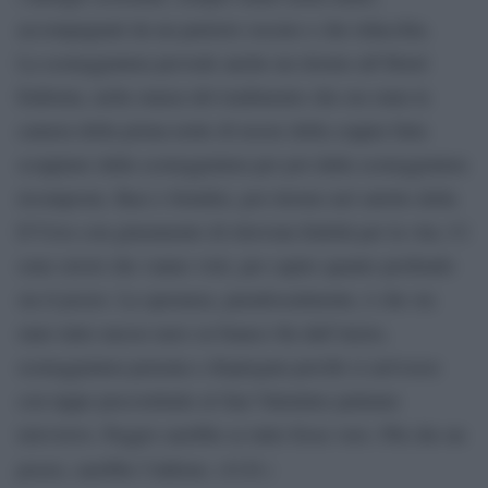
accompagnati da un parterre osceno e che ridacchia.
La sceneggiatura prevede anche un ritorno all’Hotel
Eufemia, nella stanza del tradimento che era stata la
camera della prima notte di nozze della coppia fatta
scoppiare dalla sceneggiatura per poi dalla sceneggiatura
ricomposta. Baci e brindisi, poi ritorno nel salotto della
D’Urso con giuramento di ritrovata fedeltà per la vita. Ci
sono orrori che vanno visti, per capire quanto profondo
sia il pozzo. La speranza, paradossalmente, è che sia
stato tutto messo nero su bianco fin dall’inizio,
sceneggiatura pensata e dispiegata perchè si arrivasse
con tappe precostituite al San Valentino pattume
televisivo. Peggio sarebbe se tutto fosse vero. Più che un
(O.D.)
pozzo, sarebbe l’inferno.