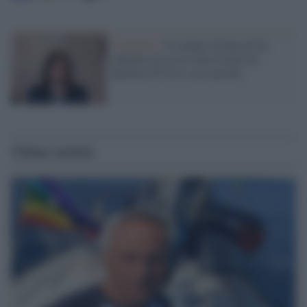
Campania /
Il sindaco di Bacoli ha
rifiutato di essere intervistato da
Barbara D'Urso: ecco perché
Ultime notizie