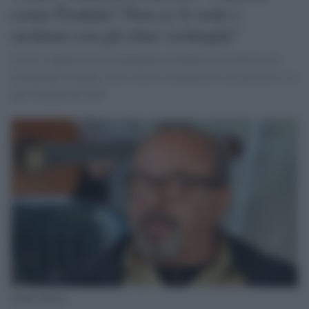
come Pontida? Non ce li vedo i
siciliani con gli elmi vichinghi"
Così il vignettista ha commentato l'intenzione di Salvini di
trasformare Catania, dove a breve comincerà il suo processo, in
una 'Pontida del Sud'
Vauro Senesi