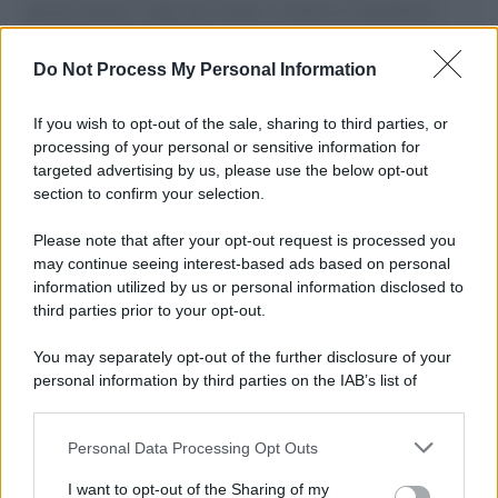
governo italiano e degli altri europei, il ritorno al colonialismo.
L'importanza dei movimenti.
Do Not Process My Personal Information
Tel Aviv /
La “vittoria totale” di Israele significa una guerra
senza fine
If you wish to opt-out of the sale, sharing to third parties, or
processing of your personal or sensitive information for
targeted advertising by us, please use the below opt-out
section to confirm your selection.
Vangelo /
La vita si intreccia con le paure come il giorno
succede alla notte
Please note that after your opt-out request is processed you
may continue seeing interest-based ads based on personal
information utilized by us or personal information disclosed to
third parties prior to your opt-out.
La scoperta /
Oplontis, le vittime dell’eruzione del Vesuvio
You may separately opt-out of the further disclosure of your
furono più numerose del previsto
personal information by third parties on the IAB’s list of
downstream participants.
Personal Data Processing Opt Outs
This information may also be disclosed by us to third parties
Il medagliere /
Europei di nuoto: Pellecani guida una super
on the IAB’s List of Downstream Participants that may further
I want to opt-out of the Sharing of my
Italia
disclose it to other third parties.