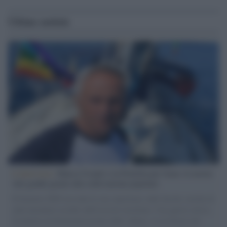
Ultime notizie
L'intervista /
Marco Croatti e la Flottilla per Gaza: le nostre
vele gonfie grazie alla sollevazione popolare
Il Senatore M5S racconta la sua esperienza sulle barche cariche di
aiuti umanitari assalite dall'esercito israeliano. Una guerra atroce,
il tentativo di disumanizzazione delle vittime, il servilismo del