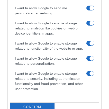
Prima Pagina
I want to allow Google to send me
personalized advertising.
Giornale dello
Chi siamo
I want to allow Google to enable storage
Spettacolo
related to analytics like cookies on web or
Contributors
device identifiers in apps.
Wondernet
Facebook
I want to allow Google to enable storage
Giuliana Sgrena
related to functionality of the website or app.
Twitter
I want to allow Google to enable storage
Google News
related to personalization.
Mastodon
I want to allow Google to enable storage
related to security, including authentication
Cookie Policy
functionality and fraud prevention, and other
user protection.
Preferenze Privacy
CONFIRM