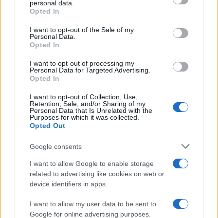
personal data.
Opted In
Please note that this website/app uses one or more Google
services and may gather and store information including but
I want to opt-out of the Sale of my
Personal Data.
not limited to your visit or usage behaviour. You may click to
Opted In
grant or deny consent to Google and its third-party tags to
use your data for below specified purposes in below Google
I want to opt-out of processing my
consent section.
Personal Data for Targeted Advertising.
Opted In
I want to opt-out of Collection, Use,
Retention, Sale, and/or Sharing of my
Personal Data that Is Unrelated with the
Purposes for which it was collected.
Opted Out
Syndication
Culture
Google consents
Salute
Globalist
I want to allow Google to enable storage
related to advertising like cookies on web or
Megachip
Globalscience
device identifiers in apps.
GiULia
Globalsport
I want to allow my user data to be sent to
Google for online advertising purposes.