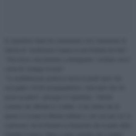
Il vignettista Vauro ha commentato così l’intenzione di
Salvini di “trasformare Catania in una Pontida del Sud”:
“Non riesco sinceramente a immaginare i siciliani con le
corna da vichingo in testa”.
“La mobilitazione grottesca messa in piedi spero che
non paghi a livello propagandistico, temo però che ciò
possa accadere”, prosegue il vignettista. “Salvini
sostiene che difendeva i confini. A me risulta che di
questo si occupa la Marina militare e, nel caso per cui va
a processo, lui ha fermato la Gregoretti che fa parte della
Guardia Costiera. Spero e sono convinto che i giudici