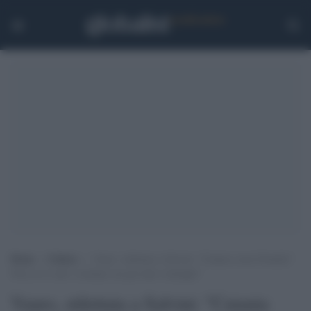
Home
>
Cultura
>
Vauro, stilettata a Salvini: “Catania come Pontida?
Non ce li vedo i siciliani con gli elmi vichinghi”
Vauro, stilettata a Salvini: "Catania