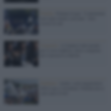
Pontida /
Fontana (Lega): "L'autonomia
non toglie niente a nessuno". Solo
risorse al sud
Gregoretti /
A Catania è tutto pronto
per il circo leghista: attesi a migliaia
per il processo a Salvini
Pandemia /
Anche i semi-negazionisti
della Lega si arrendono: Pontida non ci
sarà causa Covid