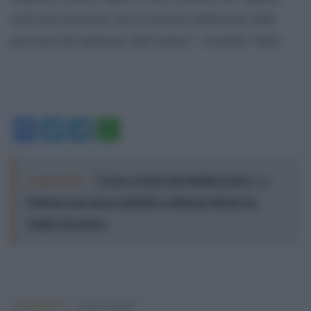
nella loro decisione non si facciano influenzare dalle
pressioni che giungono dall’esterno”, conclude Vauro.
Facebook
Twitter
Telegram
WhatsApp
Leggi anche:
"Logos. Parole dal Mediterraneo", a
Palermo una nuova iniziativa culturale diretta da
Nadia Terranova
Argomenti:
matteo salvini