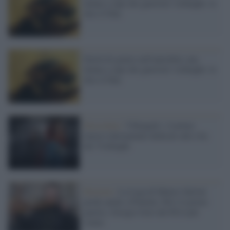
donna a capo dei guerrieri vichinghi: lo
dice il Dna
Parità di genere nell'antichità, una
donna a capo dei guerrieri vichinghi: lo
dice il Dna
Stoccolma /
Vikingaliv: il primo
museo interamente dedicato alla vita
dei Vichinghi
Elezioni /
La Lega di Matteo Salvini
perde anche a Pontida: Fdi è il primo
partito, Giorgio Gori del Pd il più
votato