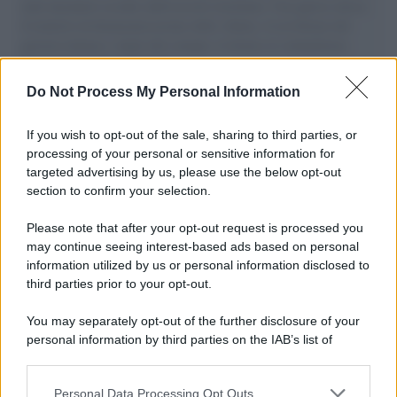
aiuti umanitari assalite dall'esercito israeliano. Una guerra atroce,
il tentativo di disumanizzazione delle vittime, il servilismo del
governo italiano e degli altri europei, il ritorno al colonialismo.
L'importanza dei movimenti.
Do Not Process My Personal Information
Il caso /
Trump ha quasi esaurito l'arsenale Usa, ma il
tycoon smentisce
If you wish to opt-out of the sale, sharing to third parties, or
processing of your personal or sensitive information for
targeted advertising by us, please use the below opt-out
section to confirm your selection.
Chiesa /
Papa Leone XIV denuncia le violenze in Ucraina e
Russia e chiede il rispetto del diritto umanitario e della
Please note that after your opt-out request is processed you
diplomazia
may continue seeing interest-based ads based on personal
information utilized by us or personal information disclosed to
third parties prior to your opt-out.
Il centenario /
A L'Aquila arriva la mostra "Tito, 100 anni
You may separately opt-out of the further disclosure of your
attraverso la forma"
personal information by third parties on the IAB’s list of
downstream participants.
Personal Data Processing Opt Outs
This information may also be disclosed by us to third parties