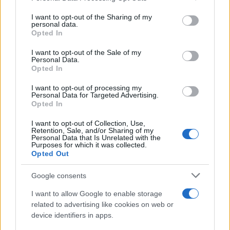
Il medagliere /
Europei di nuoto: Pellecani guida una super
on the IAB’s List of Downstream Participants that may further
I want to opt-out of the Sharing of my
Italia
disclose it to other third parties.
personal data.
Opted In
Please note that this website/app uses one or more Google
services and may gather and store information including but
I want to opt-out of the Sale of my
Personal Data.
not limited to your visit or usage behaviour. You may click to
Opted In
grant or deny consent to Google and its third-party tags to
use your data for below specified purposes in below Google
I want to opt-out of processing my
consent section.
Personal Data for Targeted Advertising.
Opted In
I want to opt-out of Collection, Use,
Retention, Sale, and/or Sharing of my
Personal Data that Is Unrelated with the
Purposes for which it was collected.
Opted Out
Syndication
Culture
Google consents
Salute
Globalist
I want to allow Google to enable storage
related to advertising like cookies on web or
Megachip
Globalscience
device identifiers in apps.