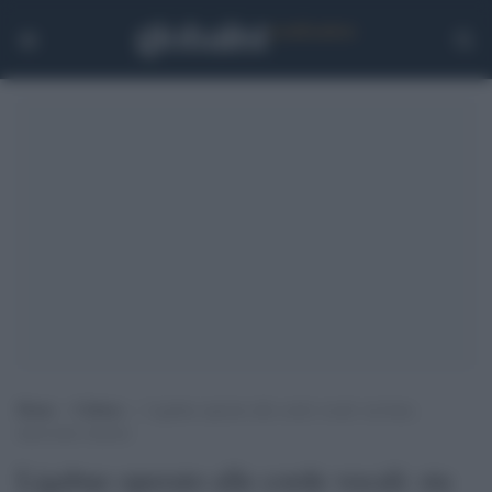
Home
>
Cultura
>
Ligabue operato alle corde vocali: sta bene,
intervento riuscito
Ligabue operato alle corde vocali: sta