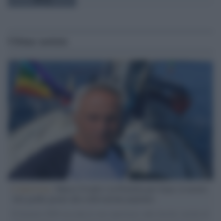
Ultime notizie
L'intervista /
Marco Croatti e la Flottilla per Gaza: le nostre
vele gonfie grazie alla sollevazione popolare
Il Senatore M5S racconta la sua esperienza sulle barche cariche di