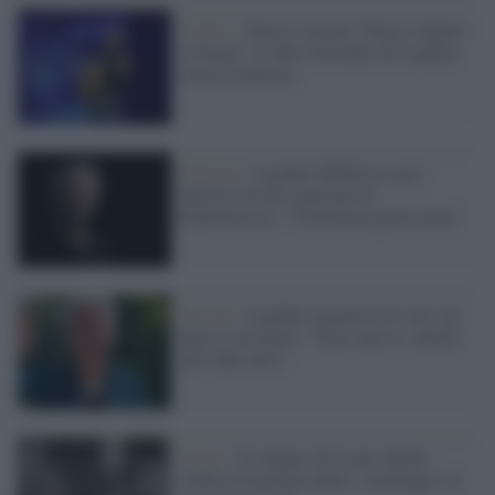
Il libro /
Nuova vita per “Fuori e dentro
il borgo”: il libro d'esordio di Ligabue
torna in libreria
Elezioni /
Ligabue diffida la Lega
dall'uso di uno spezzone di
Radiofreccia: "Violazione gravissima"
Gossip /
Ligabue smentisce le voci sul
bacio a un uomo: "Non sono io, attenti
alle fake news"
Parigi /
Il sindaco di Lione chiede
rinforzi di polizia dopo i saccheggi e le