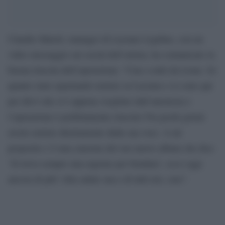
Claudio Maioli, manager di Luciano Ligabue, con un
video messaggio sui social dell’artista, ha comunicato la
buona riuscita dell’operazione: “Ciao a tutti da Lione. So
quanto state aspettando notizie su Luciano e io sono qui
per dirvi che si è appena svegliato dall’anestesia e
l’operazione è perfettamente riuscita! Fra pochi giorni
avrete notizie direttamente dalla sua voce. A tal
proposito c’è una canzone del suo nuovo album che dice
‘Si trova sempre una ragione per brindare’, ecco oggi
ancora di più! Alla salute sua e di tutti noi, ciao”.