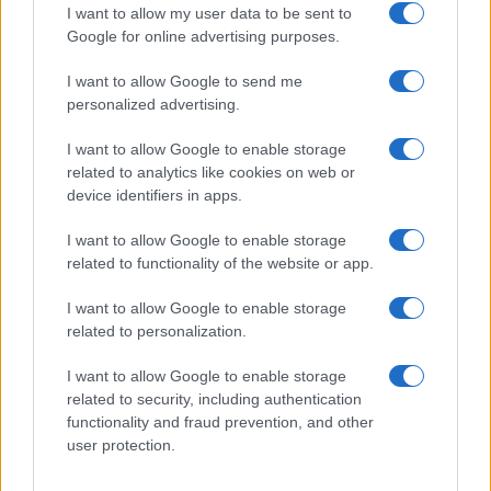
GiULia
Globalsport
I want to allow my user data to be sent to
Google for online advertising purposes.
Prima Pagina
I want to allow Google to send me
personalized advertising.
Giornale dello
Chi siamo
I want to allow Google to enable storage
Spettacolo
related to analytics like cookies on web or
Contributors
device identifiers in apps.
Wondernet
Facebook
I want to allow Google to enable storage
Giuliana Sgrena
related to functionality of the website or app.
Twitter
I want to allow Google to enable storage
Google News
related to personalization.
Mastodon
I want to allow Google to enable storage
related to security, including authentication
Cookie Policy
functionality and fraud prevention, and other
user protection.
Preferenze Privacy