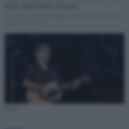
bene, intervento riuscito
Il cantante è stato operato oggi con successo alle corde vocali,
in una clinica di Lione.
Ligabue
globalist