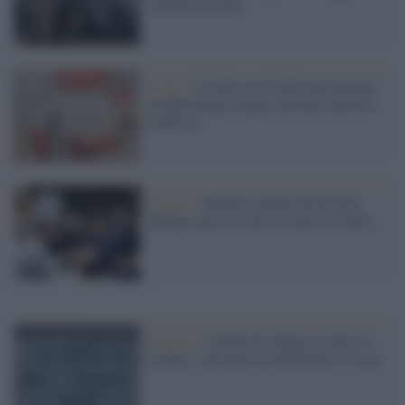
violenze in città
Lione /
Uccide con l'acido una neonata
perché piange troppo, giovane maestra
confessa
Francia /
Macron colpito da un uovo
durante una la visita a Lione (il video)
Francia /
Cartelli di minacce contro il
sindaco, arrestato un undicenne a Lione