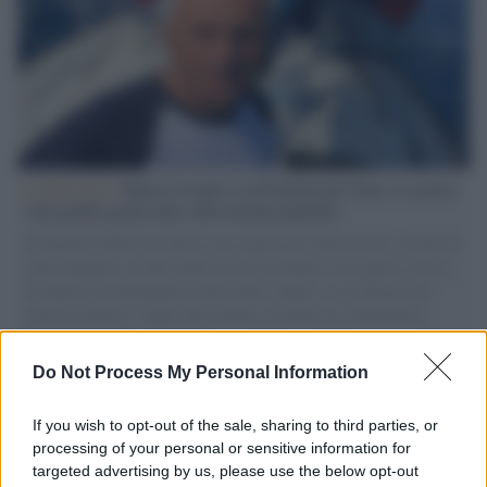
L'intervista /
Marco Croatti e la Flottilla per Gaza: le nostre
vele gonfie grazie alla sollevazione popolare
Il Senatore M5S racconta la sua esperienza sulle barche cariche di
aiuti umanitari assalite dall'esercito israeliano. Una guerra atroce,
il tentativo di disumanizzazione delle vittime, il servilismo del
governo italiano e degli altri europei, il ritorno al colonialismo.
L'importanza dei movimenti.
Do Not Process My Personal Information
Palestina /
Gaza, le bombe israeliane continuano a uccidere:
nuovi morti e feriti nella Striscia
If you wish to opt-out of the sale, sharing to third parties, or
processing of your personal or sensitive information for
targeted advertising by us, please use the below opt-out