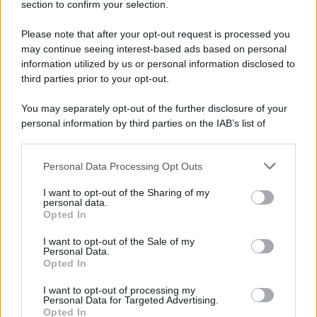
section to confirm your selection.
Il conflitto /
L'accordo di Hormuz garantirebbe all'Iran una
vittoria geopolitica senza precedenti
Please note that after your opt-out request is processed you
may continue seeing interest-based ads based on personal
information utilized by us or personal information disclosed to
third parties prior to your opt-out.
Cultura /
Nel cuore delle Marche un viaggio itinerante tra
You may separately opt-out of the further disclosure of your
design, arte, musica e antichi mestieri
personal information by third parties on the IAB’s list of
downstream participants.
Personal Data Processing Opt Outs
This information may also be disclosed by us to third parties
Poker online gratis: come iniziare, conoscere il gioco e fare
on the IAB’s List of Downstream Participants that may further
I want to opt-out of the Sharing of my
pratica
disclose it to other third parties.
personal data.
Opted In
Please note that this website/app uses one or more Google
services and may gather and store information including but
I want to opt-out of the Sale of my
Personal Data.
not limited to your visit or usage behaviour. You may click to
Opted In
grant or deny consent to Google and its third-party tags to
use your data for below specified purposes in below Google
I want to opt-out of processing my
consent section.
Personal Data for Targeted Advertising.
Opted In