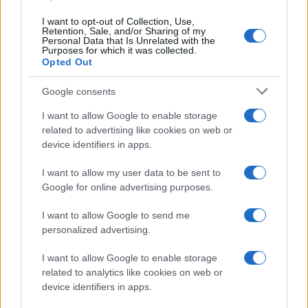
I want to opt-out of Collection, Use,
Retention, Sale, and/or Sharing of my
Personal Data that Is Unrelated with the
Purposes for which it was collected.
Opted Out
Syndication
Culture
Google consents
Salute
Globalist
I want to allow Google to enable storage
related to advertising like cookies on web or
Megachip
Globalscience
device identifiers in apps.
GiULia
Globalsport
I want to allow my user data to be sent to
Google for online advertising purposes.
Prima Pagina
I want to allow Google to send me
personalized advertising.
Giornale dello
Chi siamo
I want to allow Google to enable storage
Spettacolo
related to analytics like cookies on web or
Contributors
device identifiers in apps.
Wondernet