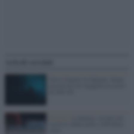
Articoli correlati
Voleva sfregiare l'ex fidanzata: 40enne
arrestato per aver ingaggiato un sicario
nel dark web
Pandemia /
La denuncia: sul dark web
vaccini in vendita anche a 1200 dollari
a dose