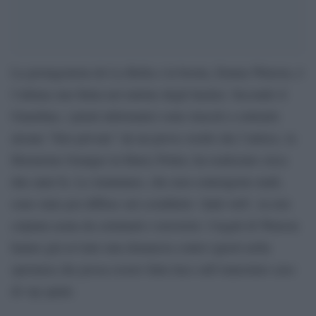
La protagonista de La Bella e la bestia, Emma Watson, è
l’ultima star finita nel mirino degli hacker. Secondo il
Guardian, i pirati informatici sono riusciti a sottrarle
alcune “foto private” da un prova vestiti che l’attrice, la
Hermione Granger in Harry Potter, ha realizzato circa
due anni fa. Le istantanee, che non contengono nudi,
sono state poi diffuse sul cosiddetto ‘dark web’, la rete
criptata usata da criminali e terroristi. I legali di Watson
hanno già avviato una denuncia contro ignoti nella
speranza che possa essere fatta luce sull’ennesimo caso
di vip spiati.