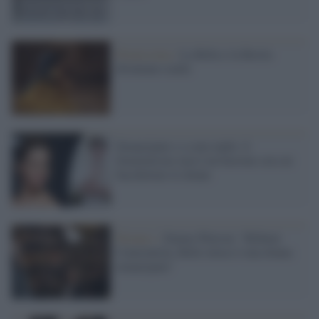
Primissima /
La Bella e la Bestia
diventano realtà
Emancipate e a seno nudo: il
femminismo non è un bastone con cui
bacchettare le donne
Disney+ /
Emma Watson: "Rifiutai
Cenerentola, Belle invece è una donna
emancipata"