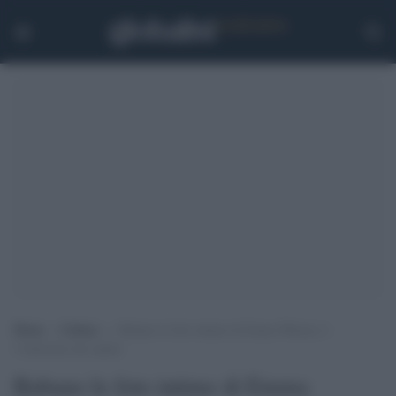
Home
>
Cultura
>
Rubano le foto intime di Emma Watson: è
l’ennesima star spiata
Rubano le foto intime di Emma