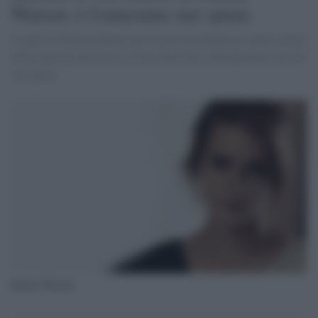
Watson: è l'ennesima star spiata
I legali di Watson hanno già avviato una denuncia contro ignoti
nella speranza che possa essere fatta luce sull'ennesimo caso di
vip spiati.
Emma Watson