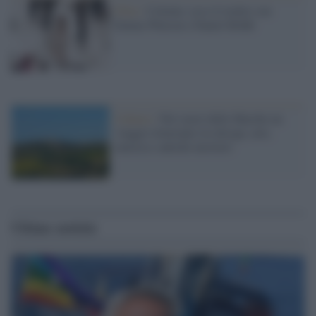
Film /
Colonia: ecco il trailer con
Emma Watson e Daniel Brühl
Cultura /
Nel cuore delle Marche un
viaggio itinerante tra design, arte,
musica e antichi mestieri
Ultime notizie