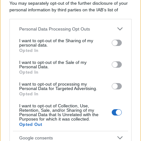
You may separately opt-out of the further disclosure of your
tycoon smentisce
personal information by third parties on the IAB’s list of
downstream participants.
Personal Data Processing Opt Outs
This information may also be disclosed by us to third parties
La banca /
Caso Mps: i pm milanesi ora vogliono vederci
on the IAB’s List of Downstream Participants that may further
I want to opt-out of the Sharing of my
chiaro sulle “chat” tra un dirigente del Mef e alcuni ministri
disclose it to other third parties.
personal data.
Opted In
Please note that this website/app uses one or more Google
services and may gather and store information including but
I want to opt-out of the Sale of my
Personal Data.
not limited to your visit or usage behaviour. You may click to
Opted In
grant or deny consent to Google and its third-party tags to
use your data for below specified purposes in below Google
I want to opt-out of processing my
consent section.
Personal Data for Targeted Advertising.
Opted In
I want to opt-out of Collection, Use,
Retention, Sale, and/or Sharing of my
Personal Data that Is Unrelated with the
Purposes for which it was collected.
Opted Out
Syndication
Culture
Google consents