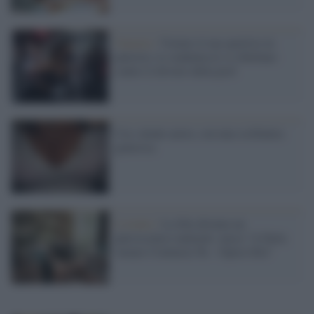
Venezia /
Vietato il top sportivo in
palestra: le studentesse si ribellano
contro il divieto della prof
Usa: niente aereo, con una scollatura
generosa
L'evento /
La Sila diventa un
palcoscenico naturale: nasce “A Farla
Amare Comincia Tu – Opera Sila”