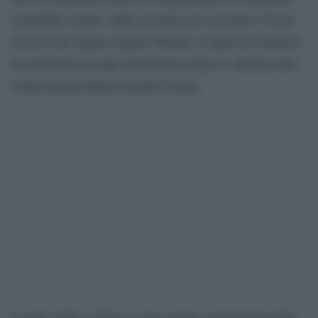
Anousheh Ansari, salita sul palco per accettare l’Oscar
al posto del regista Asghar Farhadi, il quale ha disertato
la cerimonia in segno di protesta contro il ‘muslim ban’
voluto dal presidente Donald Trump.
Il video della censura è stato postato su Facebook dalla