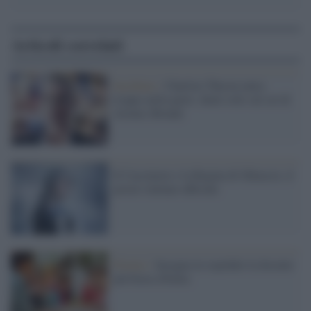
Articoli correlati
Incidente /
Charlize Theron entra
troppo nella parte: denti rotti sul set di
Atomic Blonde
Il Cacciatore e la Regina di Ghiaccio, il
poster italiano ufficiale
Premio /
Insegna in ospedale la docente
più brava d'Italia