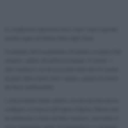
Lo strafalcione della busta non è stato l’unico episodio
insolito legato all’ultima Notte degli Oscar.
Il momento dell’assegnazione del premio al miglior film
straniero, andato alla pellicola iraniana ‘Il cliente’, è
stato trasmesso con dei grossolani interventi di censura
da parte della Labour News Agency, agenzia di notizie
del Paese mediorientale.
I censori hanno infatti coperto con una macchia nera la
scollatura e le braccia dell’attrice Charlize Theron (che
ha annunciato il titolo del film vincitore), riservando lo
stesso trattamento anche all’imprenditrice e astronauta