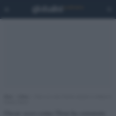
Home
>
Cultura
>
Oscar: ecco come l’Iran ha censurato la scollatura di
Charlize Theron
Oscar: ecco come l'Iran ha censurato