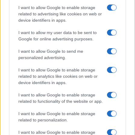
Salute
Globalist
I want to allow Google to enable storage
related to advertising like cookies on web or
Megachip
Globalscience
device identifiers in apps.
GiULia
Globalsport
I want to allow my user data to be sent to
Google for online advertising purposes.
Prima Pagina
I want to allow Google to send me
personalized advertising.
Giornale dello
Chi siamo
I want to allow Google to enable storage
Spettacolo
related to analytics like cookies on web or
Contributors
device identifiers in apps.
Wondernet
Facebook
I want to allow Google to enable storage
Giuliana Sgrena
related to functionality of the website or app.
Twitter
I want to allow Google to enable storage
Google News
related to personalization.
Mastodon
I want to allow Google to enable storage