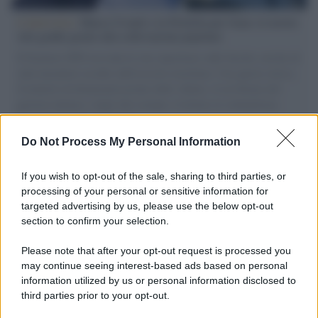
L'intervista /
Marco Croatti e la Flottilla per Gaza: le nostre
vele gonfie grazie alla sollevazione popolare
Il Senatore M5S racconta la sua esperienza sulle barche cariche di
aiuti umanitari assalite dall'esercito israeliano. Una guerra atroce,
il tentativo di disumanizzazione delle vittime, il servilismo del
governo italiano e degli altri europei, il ritorno al colonialismo.
L'importanza dei movimenti.
Do Not Process My Personal Information
Tendenze /
Sale il numero degli acquisti online in Europa e
aumentano le vendite di articoli second hand
If you wish to opt-out of the sale, sharing to third parties, or
processing of your personal or sensitive information for
targeted advertising by us, please use the below opt-out
section to confirm your selection.
Pd /
Un partito progressista e di sinistra che si spacca sul
riarmo ha un serio problema
Please note that after your opt-out request is processed you
may continue seeing interest-based ads based on personal
information utilized by us or personal information disclosed to
third parties prior to your opt-out.
Il caso /
Trump ha quasi esaurito l'arsenale Usa, ma il