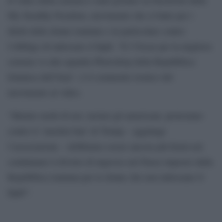
My Stealthy Freedom, movimento che si batte per i
diritti delle donne iraniane e in particolare contro
l’obbligo di indossare il hijab. “E l’Oscar per la migliore
censura va alla squadra Photoshop della Repubblica
Islamica dell’Iran”, è il commento ironico del
movimento al video.
“Mentre molti di noi, inclusi gli americani, protestano
contro il ‘muslim ban’ di Trump – aggiunge
l’associazione – dobbiamo essere ancora più fermi nel
condannare il divieto di ingresso nel Paese imposto dalla
Repubblica iraniana per le donne che non indossano il
hijab”.