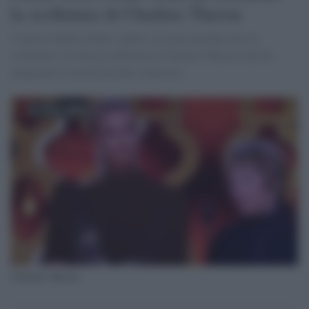
la scollatura di Charlize Theron
I censori hanno infatti coperto con una macchia nera la
scollatura e le braccia dell'attrice Charlize Theron (che ha
annunciato il titolo del film vincitore)
Charlize Theron