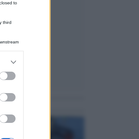
closed to
 third
Downstream
er and store
to grant or
ed purposes
me notizie