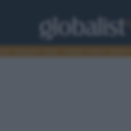
omia
Intelligence
Media
Ambiente
Cultura
Scienza