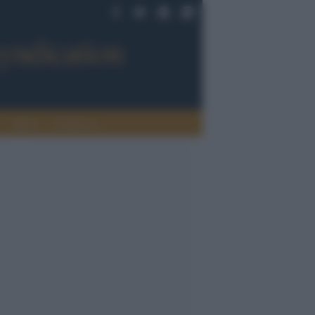
Sport
Tendenze