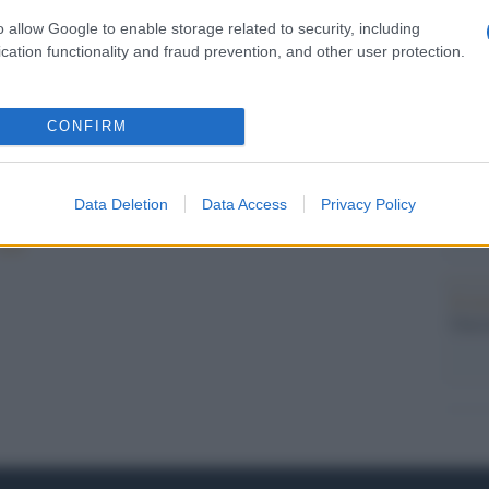
Libia?
o allow Google to enable storage related to security, including
Il ri
cation functionality and fraud prevention, and other user protection.
omia
Tutte le bugie di Berlusconi
e
sulla crisi
CONFIRM
L'ann
Laure
Data Deletion
Data Access
Privacy Policy
1
Successivi
Il ri
Gucc