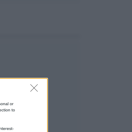
sonal or
ection to
nterest-