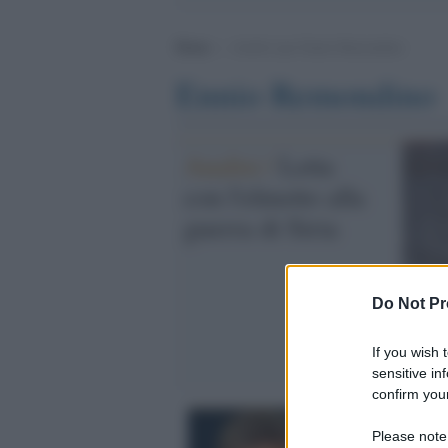
Home
>
Archivi per Ennio Remondino
Ennio Remondino
Analisi /
Letta
con l'elmetto alla
guerra di Siria
Do Not Pr
If you wish 
sensitive in
confirm your
Please note