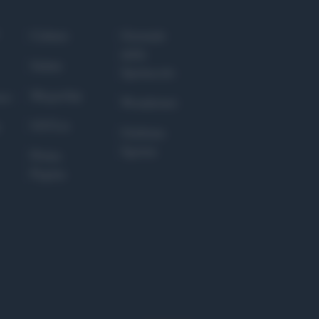
Culture
Giornale
dello
Salute
Spettacolo
Megachip
nce
Wondernet
GiULia
Giuliana
Sgrena
Prima
Pagina