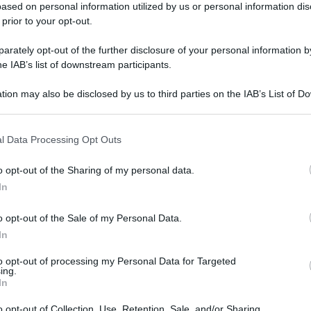
ased on personal information utilized by us or personal information dis
 prior to your opt-out.
rately opt-out of the further disclosure of your personal information by
ali tra gas,
Tiranni amici e
he IAB’s list of downstream participants.
olio, uranio e
l'etica del petrolio
tion may also be disclosed by us to third parties on the IAB’s List of 
rorismo
 that may further disclose it to other third parties.
 that this website/app uses one or more Google services and may gath
l Data Processing Opt Outs
including but not limited to your visit or usage behaviour. You may click 
 to Google and its third-party tags to use your data for below specifi
o opt-out of the Sharing of my personal data.
ogle consent section.
In
o opt-out of the Sale of my Personal Data.
rre e Unione
Tangentopoli rubava
Ulti
In
pea, Nobel dello
per il partito, ora si
read"
ruba al partito
to opt-out of processing my Personal Data for Targeted
ing.
In
Storia /
Il maledetto XX
o opt-out of Collection, Use, Retention, Sale, and/or Sharing