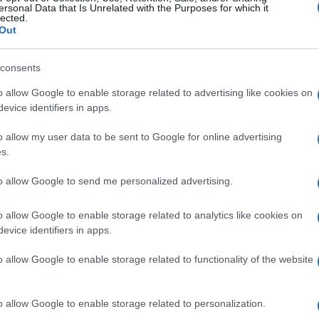
Secolo dei massacri
ersonal Data that Is Unrelated with the Purposes for which it
lected.
Out
sevic
India contro Italia o altro?
mbe
Brutta storia, sporca storia
consents
L'int
o allow Google to enable storage related to advertising like cookies on
Gaza:
fonda
Dove sia Gheddafi è
evice identifiers in apps.
solle
dettaglio, dove finirà la Libia
il cruccio
o allow my user data to be sent to Google for online advertising
Il Se
s.
barch
dall'e
Manovra pazza. Promettono
to allow Google to send me personalized advertising.
tentat
 ha
sviluppo e allargano la
possibilità di licenziare
servil
o allow Google to enable storage related to analytics like cookies on
europ
evice identifiers in apps.
dei m
o la
Tripoli nelle mani delle
r la
bande armate
o allow Google to enable storage related to functionality of the website
L'eve
natu
– Ope
o allow Google to enable storage related to personalization.
uga di
Ma chi ha vinto la guerra in