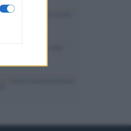
cordo /
Le radici di Francesco Guccini
iversario /
90 anni di Yves Saint
nt, tra moda e scandali
cordo /
Il nostro incontro con Francesco
ini