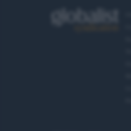
Ch
Co
Fa
Tw
Go
Ma
Co
Pr