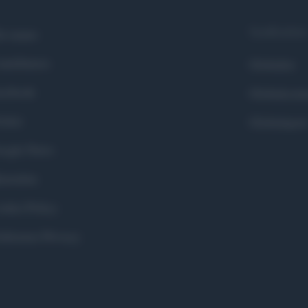
Syndication
i siamo
ntributors
Globalist
cebook
Globalscie
itter
Globalsport
ogle News
stodon
okie Policy
eferenze Privacy