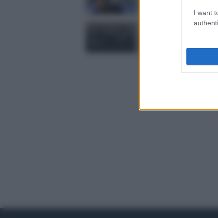
Gheddafi
I want t
authenti
Al Luna Park dell'econ
globale tra fattucchiere 
maghi