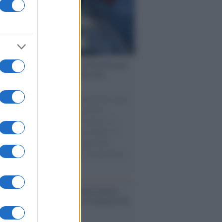
ervista /
Marco Croatti e la Flottilla per
 le nostre vele gonfie grazie alla
vazione popolare
natore M5S racconta la sua esperienza sulle
e cariche di aiuti umanitari assalite
sercito israeliano. Una guerra atroce, il
ivo di disumanizzazione delle vittime, il
ismo del governo italiano e degli altri
ei, il ritorno al colonialismo. L'importanza
ovimenti.
nto /
La Sila diventa un palcoscenico
rale: nasce “A Farla Amare Comincia Tu
ra Sila”