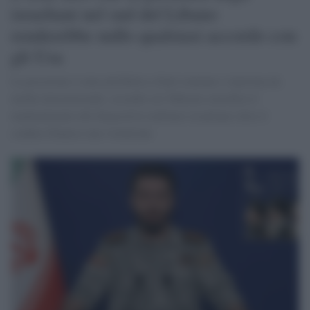
israeliani nel sud del Libano
renderebbe nullo qualsiasi accordo con
gli Usa
La posizione è stata attribuita a fonti iraniane e riportata da
media internazionali, secondo cui Teheran considera il
mantenimento del dispositivo militare israeliano oltre il
confine libanese una violazione