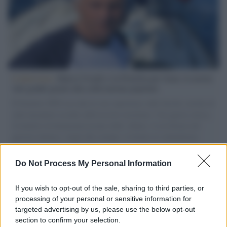
L'intervista /
Marco Croatti e la Flottilla per Gaza: le nostre
vele gonfie grazie alla sollevazione popolare
Il Senatore M5S racconta la sua esperienza sulle barche cariche di
aiuti umanitari assalite dall'esercito israeliano. Una guerra atroce,
il tentativo di disumanizzazione delle vittime, il servilismo del
governo italiano e degli altri europei, il ritorno al colonialismo.
L'importanza dei movimenti.
Do Not Process My Personal Information
Tel Aviv /
La “vittoria totale” di Israele significa una guerra
senza fine
If you wish to opt-out of the sale, sharing to third parties, or
processing of your personal or sensitive information for
targeted advertising by us, please use the below opt-out
section to confirm your selection.