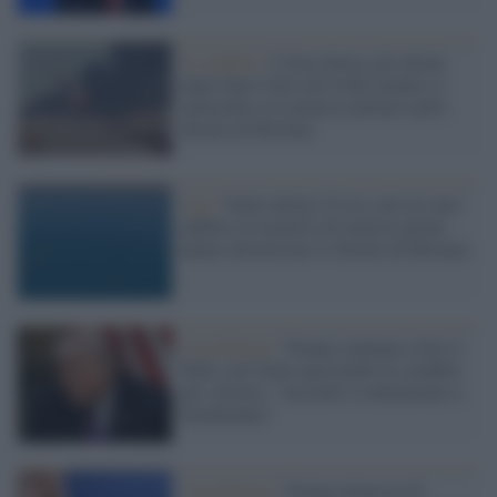
Il conflitto /
L'Iran attacca gli alleati
degli Stati Uniti nel Golfo mentre si
intensifica l'escalation militare nello
Stretto di Hormuz
Iran /
Nelle ultime 24 ore solo tre navi
adibite al trasporto di materie prime
hanno attraversato lo Stretto di Hormuz
Casa Bianca /
Trump continua a fare il
bullo con l'Iran spacciando la sconfitta
per vittoria: "Accordo o continuiamo a
bombardare"
Casa Bianca /
Trump minaccia di