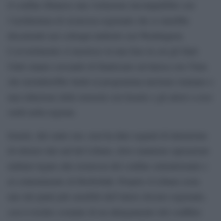
il confine libanese una violazione incompatibile con
l’architettura di sicurezza regionale che si starebbe
discutendo nei colloqui indiretti con Washington.
L’avvertimento si inserisce in una fase in cui gli Stati
Uniti stanno cercando di finalizzare un’intesa con l’Iran
che includerebbe limiti al programma nucleare iraniano e
una riduzione delle tensioni con Israele e gli attori a esso
ostili nella regione.
Israele, dal canto suo, non ha dato segnali di intenzione
di ritirarsi dal sud del Libano, dove mantiene operazioni
militari legate alla sicurezza del confine settentrionale e
al contenimento di Hezbollah. Proprio il Libano resta
uno dei punti più sensibili dell’intero dossier regionale,
con il rischio costante di un allargamento del conflitto