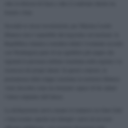
oltre la Striscia di Gaza e oltre il confronto diretto tra
Israele e Iran.
Secondo le stesse ricostruzioni, per Teheran il nodo
libanese non è separabile dal negoziato sul nucleare: la
Repubblica islamica considera infatti l’eventuale accordo
con Washington parte di un equilibrio più ampio che
riguarda la presenza militare israeliana nella regione e la
sicurezza dei propri alleati. In questo contesto, la
permanenza delle truppe israeliane in territorio libanese
viene descritta come un elemento capace di far saltare
l’intero impianto dell’intesa.
La dichiarazione arriva mentre le trattative tra Stati Uniti
e Iran restano opache nei dettagli e prive di un testo
ufficiale pubblicato, con versioni divergenti sulle