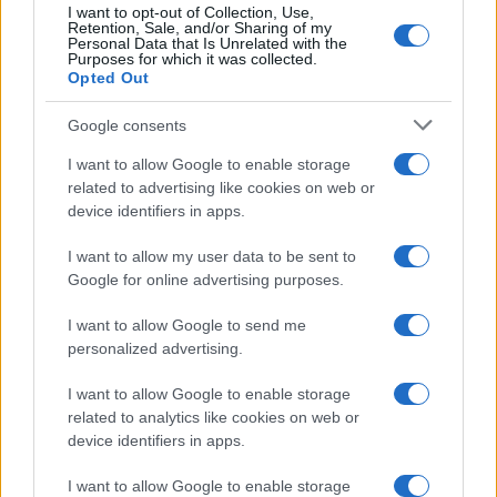
I want to opt-out of Collection, Use,
Retention, Sale, and/or Sharing of my
Personal Data that Is Unrelated with the
Purposes for which it was collected.
Opted Out
Syndication
Culture
Google consents
Salute
Globalist
I want to allow Google to enable storage
related to advertising like cookies on web or
Megachip
Globalscience
device identifiers in apps.
GiULia
Globalsport
I want to allow my user data to be sent to
Google for online advertising purposes.
Prima Pagina
I want to allow Google to send me
personalized advertising.
Giornale dello
Chi siamo
I want to allow Google to enable storage
Spettacolo
related to analytics like cookies on web or
Contributors
device identifiers in apps.
Wondernet
Facebook
I want to allow Google to enable storage