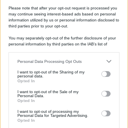
Vangelo /
La vita si intreccia con le paure come il giorno
succede alla notte
Please note that after your opt-out request is processed you
may continue seeing interest-based ads based on personal
information utilized by us or personal information disclosed to
third parties prior to your opt-out.
La scoperta /
Oplontis, le vittime dell’eruzione del Vesuvio
You may separately opt-out of the further disclosure of your
furono più numerose del previsto
personal information by third parties on the IAB’s list of
downstream participants.
Personal Data Processing Opt Outs
This information may also be disclosed by us to third parties
Il medagliere /
Europei di nuoto: Pellecani guida una super
on the IAB’s List of Downstream Participants that may further
I want to opt-out of the Sharing of my
Italia
disclose it to other third parties.
personal data.
Opted In
Please note that this website/app uses one or more Google
services and may gather and store information including but
I want to opt-out of the Sale of my
Personal Data.
not limited to your visit or usage behaviour. You may click to
Opted In
grant or deny consent to Google and its third-party tags to
use your data for below specified purposes in below Google
I want to opt-out of processing my
consent section.
Personal Data for Targeted Advertising.
Opted In