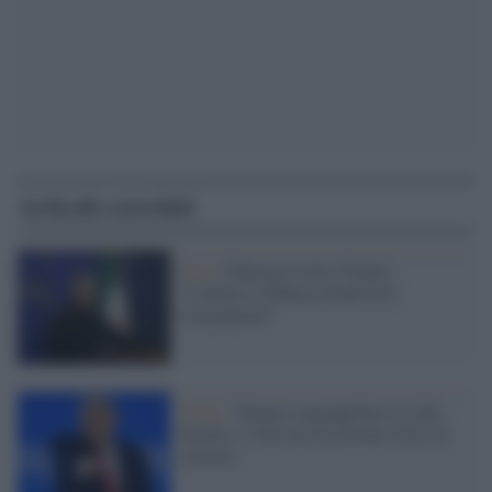
Articoli correlati
Iran /
Teheran avverte Trump:
"L'attacco a Kharg Island avrà
conseguenze"
Golfo /
Trump è intrappolato tra due
fuochi e l’Iran non ha alcuna fretta di
salvarlo