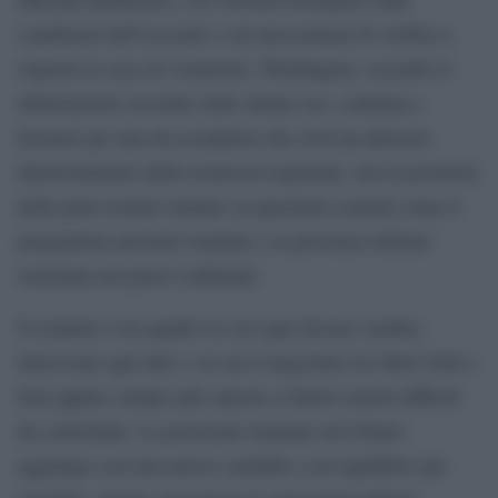
condizioni dell’accordo e sui meccanismi di verifica e
risposta in caso di violazioni. Washington, secondo le
informazioni circolate nelle ultime ore, continua a
lavorare per una de-escalation che eviti un ulteriore
deterioramento della sicurezza regionale, ma le posizioni
delle parti restano lontane su questioni centrali come il
programma nucleare iraniano e la presenza militare
israeliana nei paesi confinanti.
Il risultato è un quadro in cui ogni dossier sembra
intrecciato agli altri, e in cui il negoziato tra Stati Uniti e
Iran appare sempre più esposto a fattori esterni difficili
da controllare. La posizione iraniana sul Libano
aggiunge così una nuova variabile a un equilibrio già