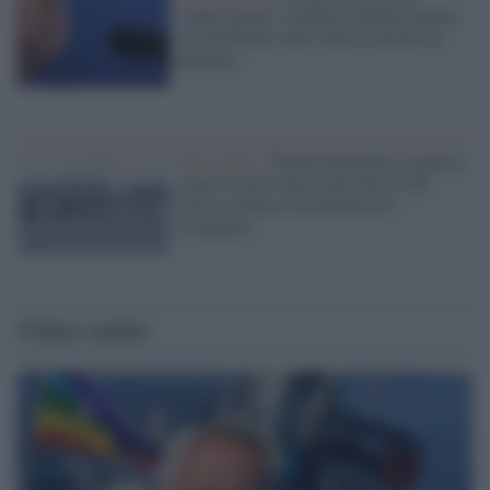
colpire ponti e centrali iraniane mentre
si tensificano raid e blocco navale ad
Hormuz
Stati Uniti /
Trump intensifica la guerra
contro l'Iran: nuovi raid, blocco dei
porti e minacce di un'ulteriore
escalation
Ultime notizie