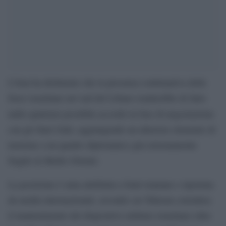
L’Iran ha dichiarato che la presenza continuativa delle
forze israeliane nel sud del Libano renderebbe di fatto
nullo qualsiasi possibile accordo in fase di negoziazione
con gli Stati Uniti, aggiungendo un ulteriore elemento di
tensione a un quadro diplomatico già estremamente
fragile in Medio Oriente.
La posizione è stata attribuita a fonti iraniane e riportata
da media internazionali, secondo cui Teheran considera
il mantenimento del dispositivo militare israeliano oltre