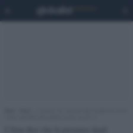
Home
>
Esteri
>
L’Iran dice che la presenza degli israeliani nel sud del
Libano renderebbe nullo qualsiasi accordo con gli Usa
L’Iran dice che la presenza degli