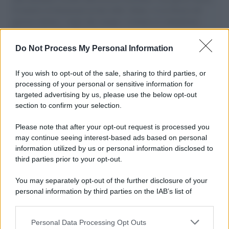
il tentativo di disumanizzazione delle vittime, il servilismo del
governo italiano e degli altri europei, il ritorno al colonialismo.
L'importanza dei movimenti.
Do Not Process My Personal Information
L'attesa /
Un estate di calcio: tra Mondiali e Serie A
If you wish to opt-out of the sale, sharing to third parties, or
processing of your personal or sensitive information for
targeted advertising by us, please use the below opt-out
section to confirm your selection.
Imperialismo /
Petrolio e prepotenze di Trump: una società
legata a 'Donald' vuole perforare la Groenlandia senza
Please note that after your opt-out request is processed you
autorizzazione
may continue seeing interest-based ads based on personal
information utilized by us or personal information disclosed to
third parties prior to your opt-out.
Musica /
Al maestro Francesco Guccini
You may separately opt-out of the further disclosure of your
personal information by third parties on the IAB’s list of
downstream participants.
Personal Data Processing Opt Outs
This information may also be disclosed by us to third parties