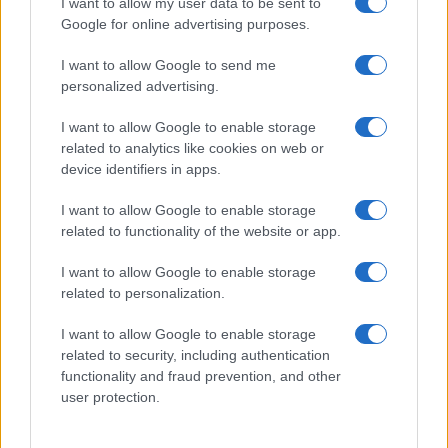
Globalsport
I want to allow my user data to be sent to
Google for online advertising purposes.
Prima Pagina
I want to allow Google to send me
personalized advertising.
Giornale dello
Chi siamo
I want to allow Google to enable storage
Spettacolo
related to analytics like cookies on web or
Contributors
device identifiers in apps.
Wondernet
Facebook
I want to allow Google to enable storage
Giuliana Sgrena
related to functionality of the website or app.
Twitter
I want to allow Google to enable storage
Google News
related to personalization.
Mastodon
I want to allow Google to enable storage
related to security, including authentication
Cookie Policy
functionality and fraud prevention, and other
user protection.
Preferenze Privacy