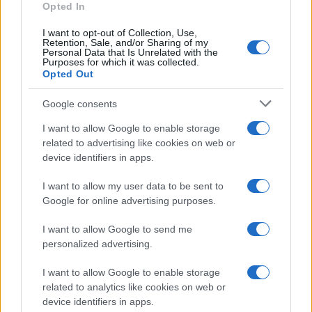
Opted In
I want to opt-out of Collection, Use,
Retention, Sale, and/or Sharing of my
Personal Data that Is Unrelated with the
Purposes for which it was collected.
Opted Out
Syndication
Culture
Google consents
Salute
Globalist
I want to allow Google to enable storage
related to advertising like cookies on web or
Megachip
Globalscience
device identifiers in apps.
GiULia
Globalsport
I want to allow my user data to be sent to
Google for online advertising purposes.
Prima Pagina
I want to allow Google to send me
personalized advertising.
Giornale dello
Chi siamo
I want to allow Google to enable storage
Spettacolo
related to analytics like cookies on web or
Contributors
device identifiers in apps.